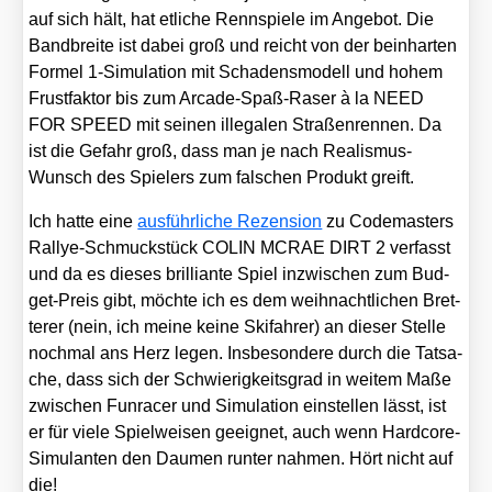
auf sich hält, hat etli­che Renn­spie­le im Ange­bot. Die
Band­brei­te ist dabei groß und reicht von der bein­har­ten
For­mel 1‑Simulation mit Scha­dens­mo­dell und hohem
Frust­fak­tor bis zum Arca­de-Spaß-Raser à la NEED
FOR SPEED mit sei­nen ille­ga­len Stra­ßen­ren­nen. Da
ist die Gefahr groß, dass man je nach Rea­lis­mus-
Wunsch des Spie­lers zum fal­schen Pro­dukt greift.
Ich hat­te eine
aus­führ­li­che Rezen­si­on
zu Code­mas­ters
Ral­lye-Schmuck­stück COLIN MCRAE DIRT 2 ver­fasst
und da es die­ses bril­li­an­te Spiel inzwi­schen zum Bud­
get-Preis gibt, möch­te ich es dem weih­nacht­li­chen Bret­
te­rer (nein, ich mei­ne kei­ne Ski­fah­rer) an die­ser Stel­le
noch­mal ans Herz legen. Ins­be­son­de­re durch die Tat­sa­
che, dass sich der Schwie­rig­keits­grad in wei­tem Maße
zwi­schen Fun­ra­cer und Simu­la­ti­on ein­stel­len lässt, ist
er für vie­le Spiel­wei­sen geeig­net, auch wenn Hard­core-
Simu­lan­ten den Dau­men run­ter nah­men. Hört nicht auf
die!