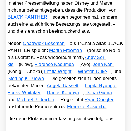
In einer Pres­se­mit­tei­lung haben Dis­ney und Mar­vel
nicht nur bekannt gege­ben, dass die Pro­duk­ti­on von
BLACK PANTHER
soeben begon­nen hat, son­dern
auch eine aus­führ­li­che Beset­zungs­lis­te vor­ge­stellt –
und die sieht schon beein­dru­ckend aus.
Neben
Chad­wick Bose­man
als T’Chal­la ali­as BLACK
PANTHER spie­len:
Mar­tin Free­man
(der sei­ne Rol­le
als Ever­ett K. Ross wie­der­auf­nimmt),
Andy Ser­
kis
(Klaw),
Flo­rence Kasum­ba
(Ayo),
John Kani
(König T’Chaka),
Leti­tia Wright
,
Win­s­ton Duke
, und
Ster­ling K. Brown
. Die gesel­len sich zu den bereits
bekann­ten Mimen:
Ange­la Bas­sett
,
Lupi­ta Nyon­g’o
,
Forest Whita­ker
,
Dani­el Kalu­uya
,
Danai Gur­i­ra
und
Micha­el B. Jor­dan
. Regie führt
Ryan Coog­ler
,
aus­füh­ren­de Pro­du­zen­tin ist
Flo­rence Kasum­ba
.
Die neue Plot­zu­sam­men­fas­sung sieht wie folgt aus: