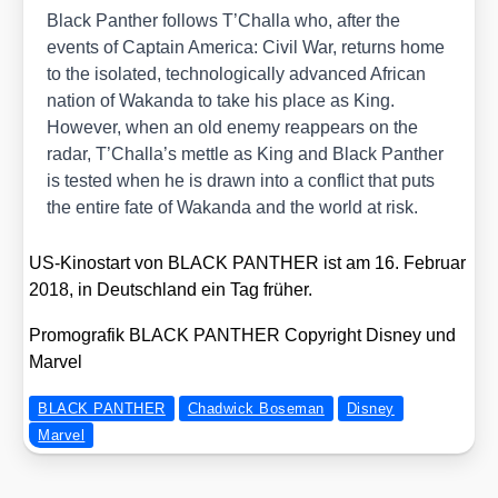
Black Pan­ther
fol­lows T’Challa who, after the
events of
Cap­tain Ame­ri­ca: Civil War
, returns home
to the iso­la­ted, tech­no­lo­gi­cal­ly advan­ced Afri­can
nati­on of Wakan­da to take his place as King.
Howe­ver, when an old ene­my reap­pears on the
radar, T’Challa’s mett­le as King and Black Pan­ther
is tes­ted when he is drawn into a con­flict that puts
the enti­re fate of Wakan­da and the world at risk.
US-Kino­start von BLACK PANTHER ist am 16. Febru­ar
2018, in Deutsch­land ein Tag frü­her.
Pro­mo­gra­fik BLACK PANTHER Copy­right Dis­ney und
Mar­vel
BLACK PANTHER
Chadwick Boseman
Disney
Marvel