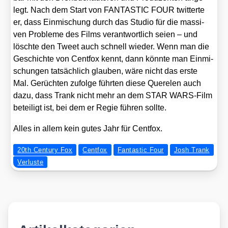
legt. Nach dem Start von FANTASTIC FOUR twit­ter­te
er, dass Ein­mi­schung durch das Stu­dio für die mas­si­
ven Pro­ble­me des Films ver­ant­wort­lich sei­en – und
lösch­te den Tweet auch schnell wie­der. Wenn man die
Geschich­te von Cent­fox kennt, dann könn­te man Ein­mi­
schun­gen tat­säch­lich glau­ben, wäre nicht das ers­te
Mal. Gerüch­ten zufol­ge führ­ten die­se Que­re­len auch
dazu, dass Trank nicht mehr an dem STAR WARS-Film
betei­ligt ist, bei dem er Regie füh­ren soll­te.
Alles in allem kein gutes Jahr für Cent­fox.
20th Century Fox
Centfox
Fantastic Four
Josh Trank
Verluste