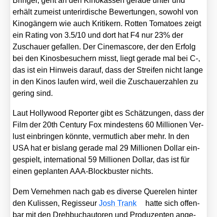
Brin­ger, geht an den Kino­kas­sen gera­de unter und
erhält zumeist unter­ir­di­sche Bewer­tun­gen, sowohl von
Kino­gän­gern wie auch Kri­ti­kern. Rot­ten Toma­toes zeigt
ein Rating von 3.5/10 und dort hat F4 nur 23% der
Zuschau­er gefal­len. Der Cine­ma­s­core, der den Erfolg
bei den Kino­sbe­su­chern misst, liegt gera­de mal bei C‑,
das ist ein Hin­weis dar­auf, dass der Strei­fen nicht lan­ge
in den Kinos lau­fen wird, weil die Zuschau­er­zah­len zu
gering sind.
Laut Hol­ly­wood Repor­ter gibt es Schät­zun­gen, dass der
Film der 20th Cen­tu­ry Fox min­des­tens 60 Mil­lio­nen Ver­
lust ein­brin­gen könn­te, ver­mut­lich aber mehr. In den
USA hat er bis­lang gera­de mal 29 Mil­lio­nen Dol­lar ein­
ge­spielt, inter­na­tio­nal 59 Mil­lio­nen Dol­lar, das ist für
einen geplan­ten AAA-Block­bus­ter nichts.
Dem Ver­neh­men nach gab es diver­se Que­re­len hin­ter
den Kulis­sen, Regis­seur
Josh Trank
hat­te sich offen­
bar mit den Dreh­buch­au­to­ren und Pro­du­zen­ten ange­