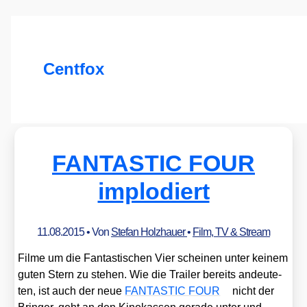
Centfox
FANTASTIC FOUR
implodiert
11.08.2015
• Von
Stefan Holzhauer
•
Film, TV & Stream
Fil­me um die Fan­tas­ti­schen Vier schei­nen unter kei­nem
guten Stern zu ste­hen. Wie die Trai­ler bereits andeu­te­
ten, ist auch der neue
FANTASTIC FOUR
nicht der