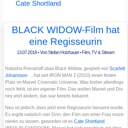
Cate Shortland
BLACK WIDOW-Film hat
eine Regisseurin
13.07.2018
• Von
Stefan Holzhauer
•
Film, TV & Stream
Nata­sha Roman­off ali­as Black Widow, gespielt von
Scar­lett
Johans­son
, hat seit IRON MAN 2 (2010) einen fes­ten
Platz im Mar­vel Cine­ma­tic Uni­ver­se. Was bis­her aller­dings
noch fehlt, ist ein eige­ner Film. Das wol­len Mar­vel und Dis­
ney jetzt ändern, das war bereits bekannt.
Neu ist jedoch, dass jetzt eine Regis­seu­rin benannt wur­de.
Es ergibt natür­lich viel Sinn, den Film von einer Frau insze­
nie­ren zu las­sen, gewor­den ist es
Cate Short­land