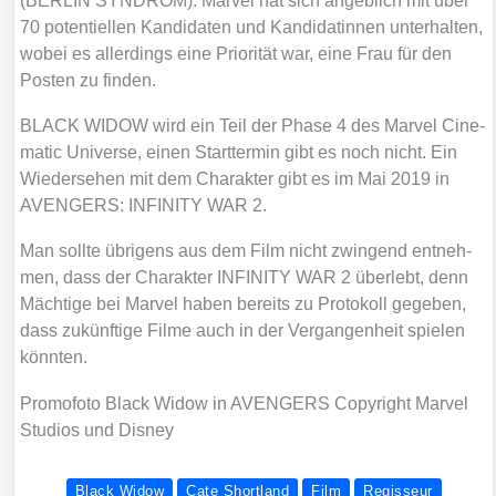
(BERLIN SYNDROM). Mar­vel hat sich angeb­lich mit über
70 poten­ti­el­len Kan­di­da­ten und Kan­di­da­tin­nen unter­hal­ten,
wobei es aller­dings eine Prio­ri­tät war, eine Frau für den
Pos­ten zu fin­den.
BLACK WIDOW wird ein Teil der Pha­se 4 des Mar­vel Cine­
ma­tic Uni­ver­se, einen Start­ter­min gibt es noch nicht. Ein
Wie­der­se­hen mit dem Cha­rak­ter gibt es im Mai 2019 in
AVENGERS: INFINITY WAR 2.
Man soll­te übri­gens aus dem Film nicht zwin­gend ent­neh­
men, dass der Cha­rak­ter INFINITY WAR 2 über­lebt, denn
Mäch­ti­ge bei Mar­vel haben bereits zu Pro­to­koll gege­ben,
dass zukünf­ti­ge Fil­me auch in der Ver­gan­gen­heit spie­len
könn­ten.
Pro­mo­fo­to Black Widow in AVENGERS Copy­right Mar­vel
Stu­di­os und Dis­ney
Black Widow
Cate Shortland
Film
Regisseur