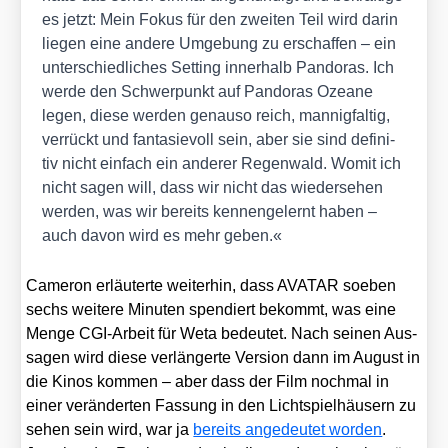
es jetzt: Mein Fokus für den zwei­ten Teil wird dar­in
lie­gen eine ande­re Umge­bung zu erschaf­fen – ein
unter­schied­li­ches Set­ting inner­halb Pan­do­ras. Ich
wer­de den Schwer­punkt auf Pan­do­ras Ozea­ne
legen, die­se wer­den genau­so reich, man­nig­fal­tig,
ver­rückt und fan­ta­sie­voll sein, aber sie sind defi­ni­
tiv nicht ein­fach ein ande­rer Regen­wald. Womit ich
nicht sagen will, dass wir nicht das wie­der­se­hen
wer­den, was wir bereits ken­nen­ge­lernt haben –
auch davon wird es mehr geben.«
Came­ron erläu­ter­te wei­ter­hin, dass AVATAR soeben
sechs wei­te­re Minu­ten spen­diert bekommt, was eine
Men­ge CGI-Arbeit für Weta bedeu­tet. Nach sei­nen Aus­
sa­gen wird die­se ver­län­ger­te Ver­si­on dann im August in
die Kinos kom­men – aber dass der Film noch­mal in
einer ver­än­der­ten Fas­sung in den Licht­spiel­häu­sern zu
sehen sein wird, war ja
bereits ange­deu­tet wor­den
.