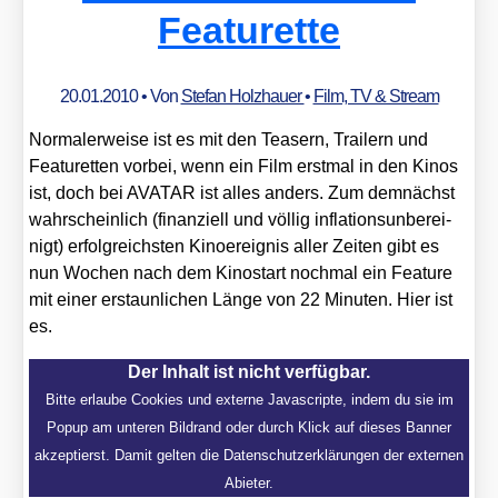
Featurette
20.01.2010
• Von
Stefan Holzhauer
•
Film, TV & Stream
Nor­ma­ler­wei­se ist es mit den Teasern, Trai­lern und
Fea­tur­et­ten vor­bei, wenn ein Film erst­mal in den Kinos
ist, doch bei AVATAR ist alles anders. Zum dem­nächst
wahr­schein­lich (finan­zi­ell und völ­lig infla­ti­ons­un­be­rei­
nigt) erfolg­reichs­ten Kino­er­eig­nis aller Zei­ten gibt es
nun Wochen nach dem Kino­start noch­mal ein Fea­ture
mit einer erstaun­li­chen Län­ge von 22 Minu­ten. Hier ist
es.
Der Inhalt ist nicht verfügbar.
Bitte erlaube Cookies und externe Javascripte, indem du sie im
Popup am unteren Bildrand oder durch Klick auf dieses Banner
akzeptierst. Damit gelten die Datenschutzerklärungen der externen
Abieter.