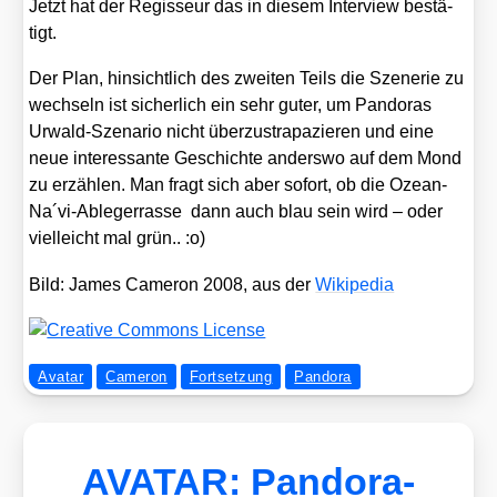
Jetzt hat der Regis­seur das in die­sem Inter­view bestä­
tigt.
Der Plan, hin­sicht­lich des zwei­ten Teils die Sze­ne­rie zu
wech­seln ist sicher­lich ein sehr guter, um Pan­do­ras
Urwald-Sze­na­rio nicht über­zu­stra­pa­zie­ren und eine
neue inter­es­san­te Geschich­te anders­wo auf dem Mond
zu erzäh­len. Man fragt sich aber sofort, ob die Ozean-
Na´vi-Ablegerrasse dann auch blau sein wird – oder
viel­leicht mal grün.. :o)
Bild: James Came­ron 2008, aus der
Wiki­pe­dia
Avatar
Cameron
Fortsetzung
Pandora
AVATAR: Pandora-