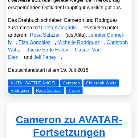
cher­wei­se trotz oder gera­de wegen der merk­wür­dig
erschei­nen­den Optik der Haupt­fi­gur wirk­lich gut aus.
Das Dreh­buch schrie­ben Came­ron und Rodri­guez
zusam­men mit
Laeta Kalogri­dis
, es spie­len unter
ande­rem:
Rosa Sala­zar
(als Ali­ta),
Jen­ni­fer Con­nel­
ly
,
Eiza Gon­zá­lez
,
Michel­le Rodri­guez
,
Chris­toph
Waltz
,
Jackie Ear­le Haley
,
Cas­per Van
Dien
und
Jeff Fahey
.
Deutsch­land­start ist am 19. Juli 2018.
ALITA: BATTLE ANGEL
Cameron
Christoph Waltz
Rodriguez
Rosa Salazar
Trailer
Cameron zu AVATAR-
Fortsetzungen