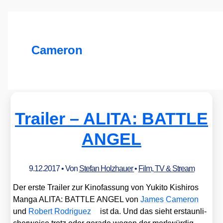
Cameron
Trailer – ALITA: BATTLE
ANGEL
9.12.2017
• Von
Stefan Holzhauer
•
Film, TV & Stream
Der ers­te Trai­ler zur Kino­fas­sung von Yuki­to Kishiros
Man­ga ALITA: BATTLE ANGEL von
James Came­ron
und
Robert Rodri­guez
ist da. Und das sieht erstaun­li­