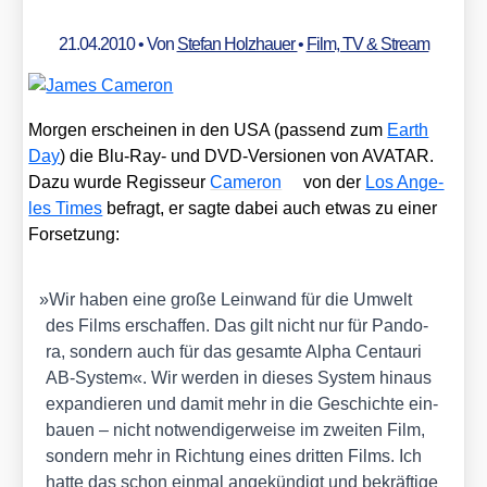
21.04.2010
• Von
Stefan Holzhauer
•
Film, TV & Stream
Mor­gen erschei­nen in den USA (pas­send zum
Earth
Day
) die Blu-Ray- und DVD-Ver­sio­nen von AVATAR.
Dazu wur­de Regis­seur
Came­ron
von der
Los Ange­
les Times
befragt, er sag­te dabei auch etwas zu einer
For­set­zung:
»
Wir haben eine gro­ße Lein­wand für die Umwelt
des Films erschaf­fen. Das gilt nicht nur für Pan­do­
ra, son­dern auch für das gesam­te Alpha Cen­tau­ri
AB-Sys­tem«. Wir wer­den in die­ses Sys­tem hin­aus
expan­die­ren und damit mehr in die Geschich­te ein­
bau­en – nicht not­wen­di­ger­wei­se im zwei­ten Film,
son­dern mehr in Rich­tung eines drit­ten Films. Ich
hat­te das schon ein­mal ange­kün­digt und bekräf­ti­ge