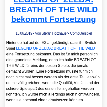
BREATH OF THE WILD
bekommt Fortsetzung
13.06.2019
• Von
Stefan Holzhauer
•
Computerspiel
Nin­ten­do hat auf der E3 ange­kün­digt, dass ihr Switch-
Spiel
LEGEND OF ZELDA: BREATH OF THE WILD
eine Fort­set­zung bekommt. Das ist für mich per­sön­lich
eine gran­dio­se Mel­dung, denn ich hal­te BREATH OF
THE WILD für eins der bes­ten Spie­le, die jemals
gemacht wur­den. Eine Fort­set­zung müss­te für mich
noch nicht mal bes­ser wer­den als der ers­te Teil, es wür­
de mir völ­lig rei­chen, wenn die Qua­li­tät, Viel­falt und der
schie­re Spiel­spaß des ers­ten Teils gehal­ten wer­den
könn­ten. Ich wür­de mich aller­dings auch nicht wun­dern,
wenn sie noch­mal einen drauf­set­zen könn­ten.