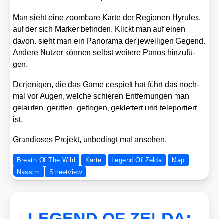
Man sieht eine zoom­ba­re Kar­te der Regio­nen Hyru­les,
auf der sich Mar­ker befin­den. Klickt man auf einen
davon, sieht man ein Pan­ora­ma der jewei­li­gen Gegend.
Ande­re Nut­zer kön­nen selbst wei­te­re Panos hin­zu­fü­
gen.
Der­je­ni­gen, die das Game gespielt hat führt das noch­
mal vor Augen, wel­che schie­ren Ent­fer­nun­gen man
gelau­fen, gerit­ten, geflo­gen, geklet­tert und tele­por­tiert
ist.
Gran­dio­ses Pro­jekt, unbe­dingt mal anse­hen.
Breath Of The Wild
Karte
Legend Of Zelda
Map
Nassim
Streetview
LEGEND OF ZELDA: