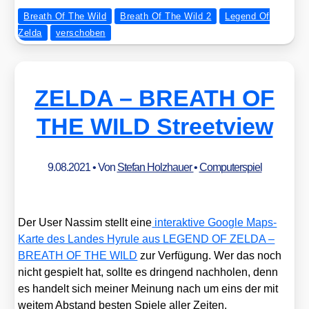
Breath Of The Wild
Breath Of The Wild 2
Legend Of
Zelda
verschoben
ZELDA – BREATH OF
THE WILD Streetview
9.08.2021
• Von
Stefan Holzhauer
•
Computerspiel
Der User Nas­sim stellt eine
inter­ak­ti­ve Goog­le Maps-
Kar­te des Lan­des Hyru­le aus LEGEND OF ZELDA –
BREATH OF THE WILD
zur Ver­fü­gung. Wer das noch
nicht gespielt hat, soll­te es drin­gend nach­ho­len, denn
es han­delt sich mei­ner Mei­nung nach um eins der mit
wei­tem Abstand bes­ten Spie­le aller Zei­ten.