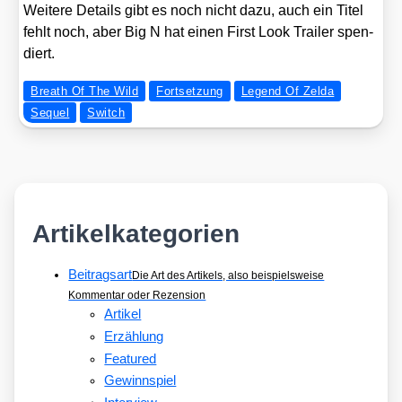
Wei­te­re Details gibt es noch nicht dazu, auch ein Titel
fehlt noch, aber Big N hat einen First Look Trai­ler spen­
diert.
Breath Of The Wild
Fortsetzung
Legend Of Zelda
Sequel
Switch
Artikelkategorien
Beitragsart
Die Art des Artikels, also beispielsweise
Kommentar oder Rezension
Artikel
Erzählung
Featured
Gewinnspiel