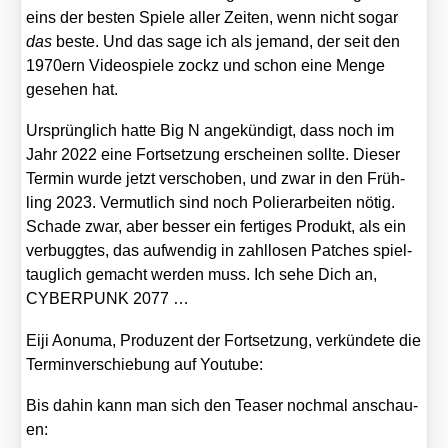
eins der bes­ten Spie­le aller Zei­ten, wenn nicht sogar
das
bes­te. Und das sage ich als jemand, der seit den
1970ern Video­spie­le zockz und schon eine Men­ge
gese­hen hat.
Ursprüng­lich hat­te Big N ange­kün­digt, dass noch im
Jahr 2022 eine Fort­set­zung erschei­nen soll­te. Die­ser
Ter­min wur­de jetzt ver­scho­ben, und zwar in den Früh­
ling 2023. Ver­mut­lich sind noch Polier­ar­bei­ten nötig.
Scha­de zwar, aber bes­ser ein fer­ti­ges Pro­dukt, als ein
ver­bugg­tes, das auf­wen­dig in zahl­lo­sen Patches spiel­
taug­lich gemacht wer­den muss. Ich sehe Dich an,
CYBERPUNK 2077 …
Eiji Aonu­ma, Pro­du­zent der Fort­set­zung, ver­kün­de­te die
Ter­min­ver­schie­bung auf You­tube:
Bis dahin kann man sich den Teaser noch­mal anschau­
en: