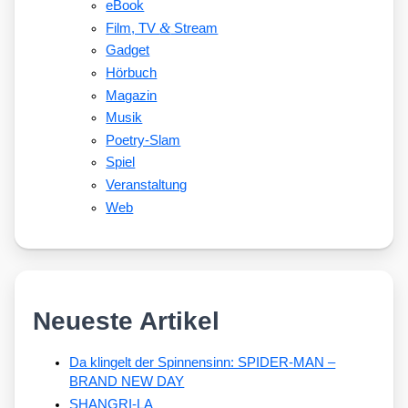
eBook
&
Film, TV
Stream
Gadget
Hörbuch
Magazin
Musik
Poetry-Slam
Spiel
Veranstaltung
Web
Neueste Artikel
Da klingelt der Spinnensinn: SPIDER-MAN –
BRAND NEW DAY
SHANGRI-LA