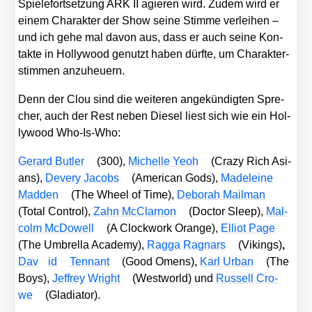
Spie­le­fort­set­zung ARK II agie­ren wird. Zudem wird er
einem Cha­rak­ter der Show sei­ne Stim­me ver­lei­hen –
und ich gehe mal davon aus, dass er auch sei­ne Kon­
tak­te in Hol­ly­wood genutzt haben dürf­te, um Cha­rak­ter­
stim­men anzu­heu­ern.
Denn der Clou sind die wei­te­ren ange­kün­dig­ten Spre­
cher, auch der Rest neben Die­sel liest sich wie ein Hol­
ly­wood Who-Is-Who:
Gerard But­ler
(300),
Michel­le Yeoh
(
Cra­zy Rich Asi­
ans
),
Devery Jacobs
(
Ame­ri­can Gods
),
Made­lei­ne
Mad­den
(
The Wheel of Time
),
Debo­rah Mail­man
(
Total Con­trol
),
Zahn McC­lar­non
(
Doc­tor Sleep
),
Mal­
colm McDo­well
(
A Clock­work Oran­ge
),
Elli­ot Page
(
The Umbrel­la Aca­de­my
),
Rag­ga Rag­nars
(
Vikings
)
,
Dav
id
Ten­n­ant
(
Good Omens
),
Karl Urban
(
The
Boys
),
Jef­frey Wright
(
West­world
) und
Rus­sell Cro­
we
(
Gla­dia­tor
).