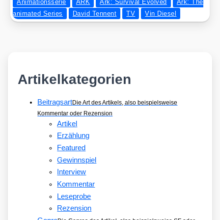
Animationsserie
ARK
Ark: Survival Evolved
Ark: The
animated Series
David Tennent
TV
Vin Diesel
Artikelkategorien
Beitragsart
Die Art des Artikels, also beispielsweise
Kommentar oder Rezension
Artikel
Erzählung
Featured
Gewinnspiel
Interview
Kommentar
Leseprobe
Rezension