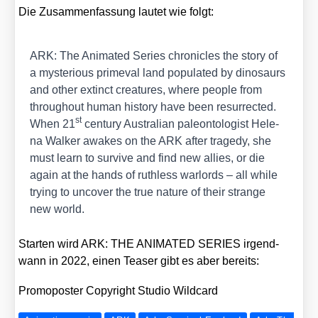
Die Zusam­men­fas­sung lau­tet wie folgt:
ARK: The Ani­ma­ted Series
chro­nic­les the sto­ry of
a mys­te­rious pri­me­val land popu­la­ted by dino­saurs
and other extinct crea­tures, whe­re peo­p­le from
throug­hout human histo­ry have been resur­rec­ted.
st
When 21
cen­tu­ry Aus­tra­li­an pale­on­to­lo­gist Hele­
na Wal­ker awa­kes on the ARK after tra­ge­dy, she
must learn to sur­vi­ve and find new allies, or die
again at the hands of ruthl­ess war­lords – all while
try­ing to unco­ver the true natu­re of their stran­ge
new world.
Star­ten wird ARK: THE ANIMATED SERIES irgend­
wann in 2022, einen Teaser gibt es aber bereits:
Pro­mo­pos­ter Copy­right Stu­dio Wild­card