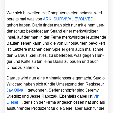
Wer sich bis­wei­len mit Com­pu­ter­spie­len befasst, wird
bereits mal was von
ARK: SURVIVAL EVOLVED
gehört haben. Dar­in fin­det man sich nur mit einem Len­
den­schurz beklei­det am Strand einer merk­wür­di­gen
Insel, auf der man in der Fer­ne merk­wür­di­ge leuch­ten­de
Bau­ten sehen kann und die von Dino­sau­ri­ern bevöl­kert
ist. Letz­te­re machen dem Spie­ler gern auch mal schnell
den Gar­aus. Ziel ist es, zu über­le­ben, was gegen Hun­
ger und Käl­te zu tun, eine Basis zu bau­en und auch
Dinos zu zäh­men.
Dar­aus wird nun eine Ani­ma­ti­ons­se­rie gemacht, Stu­dio
Wild­card haben sich für die Umset­zung den Regis­seur
Jay Oli­va
gewon­nen, Seri­en­schöp­fer sind Jere­my
Stieg­litz und Jes­se Rap­c­zak. Eben­falls dabei ist
Vin
Die­sel
, der sich der Fir­ma ange­schlos­sen hat und als
aus­füh­ren­der Pro­du­zent für die Serie, aber auch für die