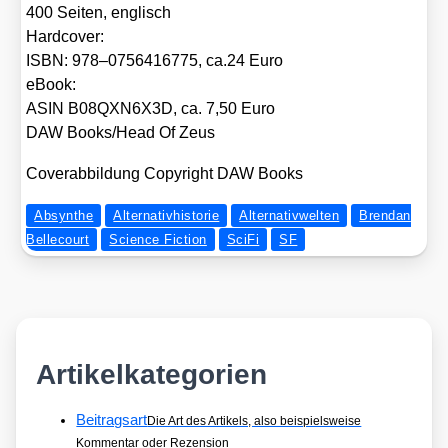
400 Sei­ten, eng­lisch
Hard­co­ver:
ISBN: 978–0756416775, ca.24 Euro
eBook:
ASIN B08QXN6X3D, ca. 7,50 Euro
DAW Books/​Head Of Zeus
Cover­ab­bil­dung Copy­right DAW Books
Absynthe
Alternativhistorie
Alternativwelten
Brendan
Bellecourt
Science Fiction
SciFi
SF
Artikelkategorien
Beitragsart
Die Art des Artikels, also beispielsweise
Kommentar oder Rezension