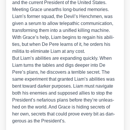
and the cur­rent Pre­si­dent of the United Sta­tes.
Mee­ting Grace unearths long-buried memo­ries.
Liam’s for­mer squad, the Devil’s Hench­men, was
given a serum to allow tele­pa­thic com­mu­ni­ca­ti­on,
trans­forming them into a uni­fied kil­ling machi­ne.
With Grace’s help, Liam beg­ins to regain his abili­
ties, but when De Pere lear­ns of it, he orders his
militia to eli­mi­na­te Liam at any cost.
But Liam’s abili­ties are expan­ding quick­ly. When
Liam turns the tables and digs deeper into De
Pere’s plans, he dis­co­vers a ter­ri­ble secret. The
same expe­ri­ment that gran­ted Liam’s abili­ties was
bent toward dar­ker pur­po­ses. Liam must navi­ga­te
both his enemies and sup­po­sed allies to stop the
President’s nefa­rious plans befo­re they’re unleas­
hed on the world. And Grace is hiding secrets of
her own, secrets that could pro­ve every bit as dan­
ge­rous as the President’s.