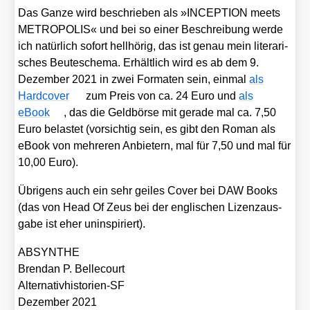
Das Gan­ze wird beschrie­ben als »INCEPTION meets
METROPOLIS« und bei so einer Beschrei­bung wer­de
ich natür­lich sofort hell­hö­rig, das ist genau mein lite­ra­ri­
sches Beu­te­sche­ma. Erhält­lich wird es ab dem 9.
Dezem­ber 2021 in zwei For­ma­ten sein, ein­mal
als
Hard­co­ver
zum Preis von ca. 24 Euro und
als
eBook
, das die Geld­bör­se mit gera­de mal ca. 7,50
Euro belas­tet (vor­sich­tig sein, es gibt den Roman als
eBook von meh­re­ren Anbie­tern, mal für 7,50 und mal für
10,00 Euro).
Übri­gens auch ein sehr gei­les Cover bei DAW Books
(das von Head Of Zeus bei der eng­li­schen Lizenz­aus­
ga­be ist eher unin­spi­riert).
ABSYNTHE
Brendan P. Bel­le­court
Alter­na­tiv­his­to­ri­en-SF
Dezem­ber 2021