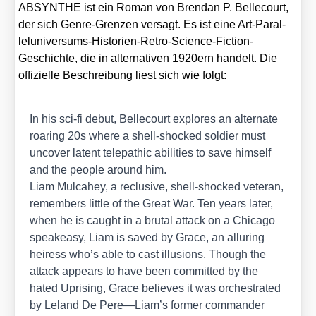
ABSYNTHE ist ein Roman von Brendan P. Bel­le­court,
der sich Gen­re-Gren­zen ver­sagt. Es ist eine Art-Par­al­
lel­uni­ver­sums-His­to­ri­en-Retro-Sci­ence-Fic­tion-
Geschich­te, die in alter­na­ti­ven 1920ern han­delt. Die
offi­zi­el­le Beschrei­bung liest sich wie folgt:
In his sci-fi debut, Bel­le­court explo­res an alter­na­te
roaring 20s whe­re a shell-sho­cked sol­dier must
unco­ver latent tele­pa­thic abili­ties to save hims­elf
and the peo­p­le around him.
Liam Mul­ca­hey, a reclu­si­ve, shell-sho­cked vete­ran,
remem­bers litt­le of the Gre­at War. Ten years later,
when he is caught in a bru­tal attack on a Chi­ca­go
spea­k­ea­sy, Liam is saved by Grace, an allu­ring
hei­ress who’s able to cast illu­si­ons. Though the
attack appears to have been com­mit­ted by the
hated Upri­sing, Grace belie­ves it was orchestra­ted
by Leland De Pere—Liam’s for­mer com­man­der