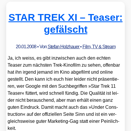
run­
gen
STAR TREK XI – Teaser:
2008
gefälscht
20.01.2008
• Von
Stefan Holzhauer
•
Film, TV & Stream
Ja, ich weiss, es gibt inzwi­schen auch den ech­ten
Teaser zum nächs­ten Trek-Kino­film zu sehen, offen­bar
hat ihn irgend jemand im Kino abge­filmt und online
gestellt. Den kann ich euch hier lei­der nicht prä­sen­tie­
ren, wer Goog­le mit den Such­be­grif­fen »Star Trek 11
Teaser« füt­tert, wird schnell fün­dig. Die Qua­li­tät ist lei­
der nicht berau­schend, aber man erhält einen ganz
guten Ein­druck. Damit macht auch das »Under Con­s­
truc­tion« auf der offi­zi­el­len Sei­te Sinn und ist ein ver­
gleichs­wei­se guter Mar­ke­ting-Gag statt einer Pein­lich­
keit.