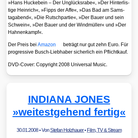
»Hans Hucke­bein – Der Unglücks­ra­be«, »Der Hin­ter­lis­
ti­ge Hein­rich«, »Fipps der Affe«, »Das Bad am Sams­
tag­abend«, »Die Rutsch­par­tie«, »Der Bau­er und sein
Schwein«, »Der Bau­er und der Wind­mül­ler« und »Der
Hah­nen­kampf«.
Der Preis bei
Ama­zon
beträgt nur gut zehn Euro. Für
pro­gres­si­ve Busch-Lieb­ha­ber sicher­lich ein Pflicht­kauf.
DVD-Cover: Copy­right 2008 Uni­ver­sal Music.
INDIANA JONES
»weitestgehend fertig«
30.01.2008
• Von
Stefan Holzhauer
•
Film, TV & Stream