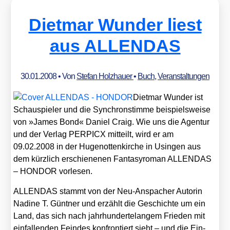
Dietmar Wunder liest
aus ALLENDAS
30.01.2008
• Von
Stefan Holzhauer
•
Buch
,
Veranstaltungen
Diet­mar Wun­der ist
Schau­spie­ler und die Syn­chron­stim­me bei­spiels­wei­se
von »James Bond« Dani­el Craig. Wie uns die Agen­tur
und der Ver­lag PERPICX mit­teilt, wird er am
09.02.2008 in der Huge­not­ten­kir­che in Usin­gen aus
dem kürz­lich erschie­ne­nen Fan­ta­sy­ro­man ALLENDAS
– HONDOR vor­le­sen.
ALLENDAS stammt von der Neu-Anspa­cher Autorin
Nadi­ne T. Günt­ner und erzählt die Geschich­te um ein
Land, das sich nach jahr­hun­der­te­lan­gem Frie­den mit
ein­fal­len­den Fein­des kon­fron­tiert sieht – und die Ein­