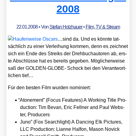
2008
22.01.2008
• Von
Stefan Holzhauer
•
Film, TV & Stream
…sind da. Und es könn­te tat­
säch­lich zu einer Ver­lei­hung kom­men, denn es zeich­net
sich ein Ende des Streiks der Dreh­buch­au­to­ren ab, ers­
te Abschlüs­se hat es bereits gege­ben. Mög­li­cher­wei­se
saß der GOLDEN-GLOBE- Schock bei den Ver­ant­wort­
li­chen tief…
Für den bes­ten Film wur­den nomi­niert:
“
Ato­ne­ment” (Focus Fea­tures) A Working Title Pro­
duc­tion: Tim Bevan, Eric Fell­ner and Paul Webs­
ter, Pro­du­cers
Juno” (Fox Search­light) A Dancing Elk Pic­tures,
LLC Pro­duc­tion: Lian­ne Hal­fon, Mason Novick