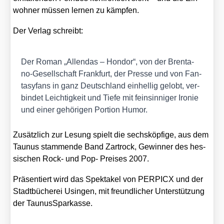
woh­ner müs­sen ler­nen zu kämp­fen.
Der Ver­lag schreibt:
Der Roman „Allen­das – Hon­dor“, von der Bren­ta­
no-Gesell­schaft Frank­furt, der Pres­se und von Fan­
ta­sy­fans in ganz Deutsch­land ein­hel­lig gelobt, ver­
bin­det Leich­tig­keit und Tie­fe mit fein­sin­ni­ger Iro­nie
und einer gehö­ri­gen Por­ti­on Humor.
Zusätz­lich zur Lesung spielt die sechs­köp­fi­ge, aus dem
Tau­nus stam­men­de Band Zart­rock, Gewin­ner des hes­
si­schen Rock- und Pop- Prei­ses 2007.
Prä­sen­tiert wird das Spek­ta­kel von PERPICX und der
Stadt­bü­che­rei Usin­gen, mit freund­li­cher Unter­stüt­zung
der Tau­nus­Spar­kas­se.