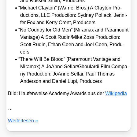
and Rus­sell Smith, Pro­du­cers
“
Micha­el Clay­ton” (War­ner Bros.) A Clay­ton Pro­
duc­tions, LLC Pro­duc­tion: Syd­ney Pol­lack, Jen­ni­
fer Fox and Ker­ry Orent, Pro­du­cers
“
No Coun­try for Old Men” (Mira­max and Para­mount
Van­ta­ge) A Scott Rudin/​Mike Zoss Pro­duc­tion:
Scott Rudin, Ethan Coen and Joel Coen, Pro­du­
cers
“
The­re Will Be Blood” (Para­mount Van­ta­ge and
Mira­max) A JoAn­ne Sellar/​Ghoulardi Film Com­pa­
ny Pro­duc­tion: JoAn­ne Sel­lar, Paul Tho­mas
Ander­son and Dani­el Lupi, Pro­du­cers
Bild: Hau­fen­wei­se Aca­de­my Awards aus der
Wiki­pe­dia
…
OSCAR
Wei­ter­le­sen »
Nomi­
nie­