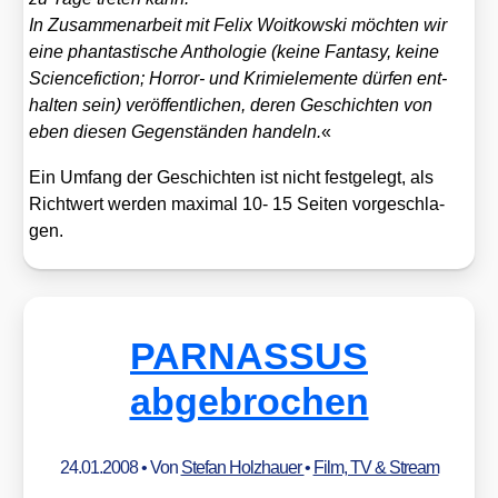
In Zusam­men­ar­beit mit Felix Woit­kow­ski möch­ten wir
eine phan­tas­ti­sche Antho­lo­gie (kei­ne Fan­ta­sy, kei­ne
Sci­ence­fic­tion; Hor­ror- und Kri­mi­ele­men­te dür­fen ent­
hal­ten sein) ver­öf­fent­li­chen, deren Geschich­ten von
eben die­sen Gegen­stän­den han­deln.
«
Ein Umfang der Geschich­ten ist nicht fest­ge­legt, als
Richt­wert wer­den maxi­mal 10- 15 Sei­ten vor­ge­schla­
gen.
PARNASSUS
abgebrochen
24.01.2008
• Von
Stefan Holzhauer
•
Film, TV & Stream