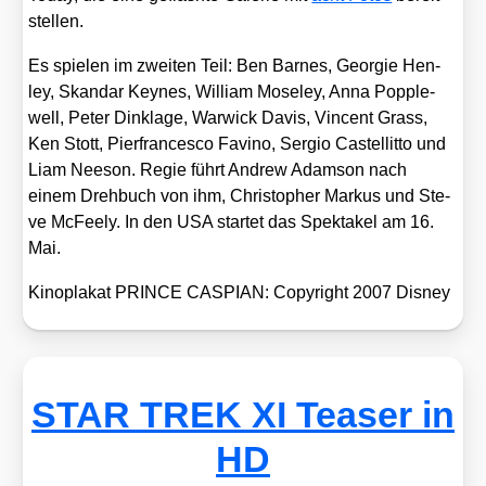
stel­len.
Es spie­len im zwei­ten Teil: Ben Bar­nes, Geor­gie Hen­
ley, Skan­dar Keynes, Wil­liam Mose­ley, Anna Popp­le­
well, Peter Din­kla­ge, War­wick Davis, Vin­cent Grass,
Ken Stott, Pier­fran­ces­co Favi­no, Ser­gio Cas­tel­lit­to und
Liam Nee­son. Regie führt Andrew Adam­son nach
einem Dreh­buch von ihm, Chris­to­pher Mar­kus und Ste­
ve McFee­ly. In den USA star­tet das Spek­ta­kel am 16.
Mai.
Kino­pla­kat PRINCE CASPIAN: Copy­right 2007 Dis­ney
STAR TREK XI Teaser in
HD