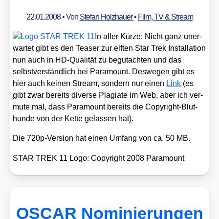
22.01.2008
• Von
Stefan Holzhauer
•
Film, TV & Stream
In aller Kür­ze: Nicht ganz uner­
war­tet gibt es den Teaser zur elf­ten Star Trek Instal­la­ti­on
nun auch in HD-Qua­li­tät zu begut­ach­ten und das
selbst­ver­ständ­lich bei Para­mount. Des­we­gen gibt es
hier auch kei­nen Stream, son­dern nur einen
Link
(es
gibt zwar bereits diver­se Pla­gia­te im Web, aber ich ver­
mu­te mal, dass Para­mount bereits die Copy­right-Blut­
hun­de von der Ket­te gelas­sen hat).
Die 720p-Ver­si­on hat einen Umfang von ca. 50 MB.
STAR TREK 11 Logo: Copy­right 2008 Para­mount
OSCAR Nominierungen