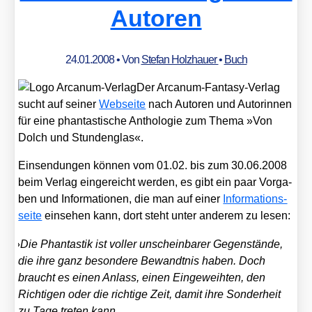
Autoren
24.01.2008
• Von
Stefan Holzhauer
•
Buch
Der Arca­num-Fan­ta­sy-Ver­lag
sucht auf sei­ner
Web­sei­te
nach Autoren und Autorin­nen
für eine phan­tas­ti­sche Antho­lo­gie zum The­ma »Von
Dolch und Stun­den­glas«.
Ein­sen­dun­gen kön­nen vom 01.02. bis zum 30.06.2008
beim Ver­lag ein­ge­reicht wer­den, es gibt ein paar Vor­ga­
ben und Infor­ma­tio­nen, die man auf einer
Infor­ma­ti­ons­
sei­te
ein­se­hen kann, dort steht unter ande­rem zu lesen:
»
Die Phan­tas­tik ist vol­ler unschein­ba­rer Gegen­stän­de,
die ihre ganz beson­de­re Bewandt­nis haben. Doch
braucht es einen Anlass, einen Ein­ge­weih­ten, den
Rich­ti­gen oder die rich­ti­ge Zeit, damit ihre Son­der­heit
zu Tage tre­ten kann.