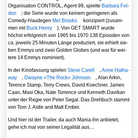
Orga­ni­sa­ti­on CONTROL, Agent 99, spiel­te
Bar­ba­ra Fel­
don
; die Serie wur­de von kei­nem gerin­ge­ren als
Come­dy-Hau­de­gen
Mel Brooks
kon­zi­piert (zusam­
men mit
Buck Hen­ry
). Von GET SMART wur­de
höchst erfolg­reich von 1965 bis 1970 138 Epi­so­den von
ca. jeweils 25 Minu­ten Län­ge pro­du­ziert, sie erhielt sie­
ben Emmys und zwei Gol­den Glo­bes (und war für wei­
te­re 14 Emmys nomi­niert).
In der Kino­fas­sung spie­len
Ste­ve Carell
,
Anne Hat­ha­
way
,
Dway­ne »The Rock« John­son
, Alan Arkin,
Terence Stamp, Ter­ry Crews, David Koech­ner, James
Caan, Masi Oka, Nate Tor­rence und Ken­neth Daviti­an
unter der Regie von Peter Segal. Das Dreh­buch stammt
von Tom J. Ast­le and Matt Ember.
Und hier ist der Trai­ler, da auch Mania ihn anbie­tet,
gehe ich mal von sei­ner Lega­li­tät aus…