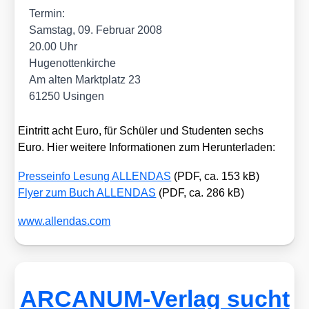
Ter­min:
Sams­tag, 09. Febru­ar 2008
20.00 Uhr
Huge­not­ten­kir­che
Am alten Markt­platz 23
61250 Usin­gen
Ein­tritt acht Euro, für Schü­ler und Stu­den­ten sechs
Euro. Hier wei­te­re Infor­ma­tio­nen zum Her­un­ter­la­den:
Pres­se­info Lesung ALLENDAS
(PDF, ca. 153 kB)
Fly­er zum Buch ALLENDAS
(PDF, ca. 286 kB)
www​.allen​das​.com
ARCANUM-Verlag sucht