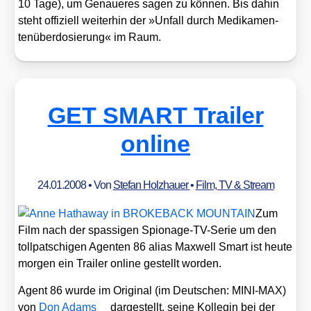
10 Tage), um Genaue­res sagen zu kön­nen. Bis dahin
steht offi­zi­ell wei­ter­hin der »Unfall durch Medi­ka­men­
ten­über­do­sie­rung« im Raum.
GET SMART Trailer
online
24.01.2008
• Von
Stefan Holzhauer
•
Film, TV & Stream
Zum
Film nach der spas­si­gen Spio­na­ge-TV-Serie um den
toll­pat­schi­gen Agen­ten 86 ali­as Max­well Smart ist heu­te
mor­gen ein Trai­ler online gestellt wor­den.
Agent 86 wur­de im Ori­gi­nal (im Deut­schen: MINI-MAX)
von
Don Adams
dar­ge­stellt, sei­ne Kol­le­gin bei der