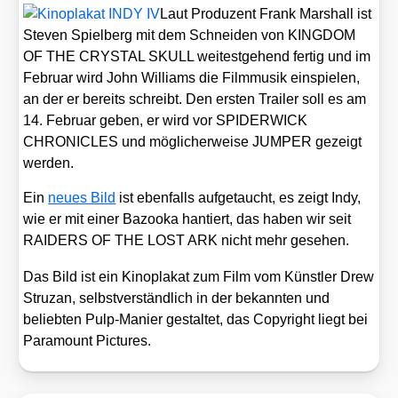
Laut Pro­du­zent Frank Mar­shall ist
Ste­ven Spiel­berg mit dem Schnei­den von KINGDOM
OF THE CRYSTAL SKULL wei­test­ge­hend fer­tig und im
Febru­ar wird John Wil­liams die Film­mu­sik ein­spie­len,
an der er bereits schreibt. Den ers­ten Trai­ler soll es am
14. Febru­ar geben, er wird vor SPIDERWICK
CHRONICLES und mög­li­cher­wei­se JUMPER gezeigt
wer­den.
Ein
neu­es Bild
ist eben­falls auf­ge­taucht, es zeigt Indy,
wie er mit einer Bazoo­ka han­tiert, das haben wir seit
RAIDERS OF THE LOST ARK nicht mehr gese­hen.
Das Bild ist ein Kino­pla­kat zum Film vom Künst­ler Drew
Stru­zan, selbst­ver­ständ­lich in der bekann­ten und
belieb­ten Pulp-Manier gestal­tet, das Copy­right liegt bei
Para­mount Pic­tures.