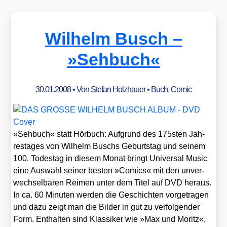
Wilhelm Busch –
»Sehbuch«
30.01.2008
• Von
Stefan Holzhauer
•
Buch
,
Comic
»Seh­buch« statt Hör­buch: Auf­grund des 175sten Jah­
res­ta­ges von Wil­helm Buschs Geburts­tag und sei­nem
100. Todes­tag in die­sem Monat bringt Uni­ver­sal Music
eine Aus­wahl sei­ner bes­ten »Comics« mit den unver­
wech­sel­ba­ren Rei­men unter dem Titel auf DVD her­aus.
In ca. 60 Minu­ten wer­den die Geschich­ten vor­ge­tra­gen
und dazu zeigt man die Bil­der in gut zu ver­fol­gen­der
Form. Ent­hal­ten sind Klas­si­ker wie »Max und Moritz«,