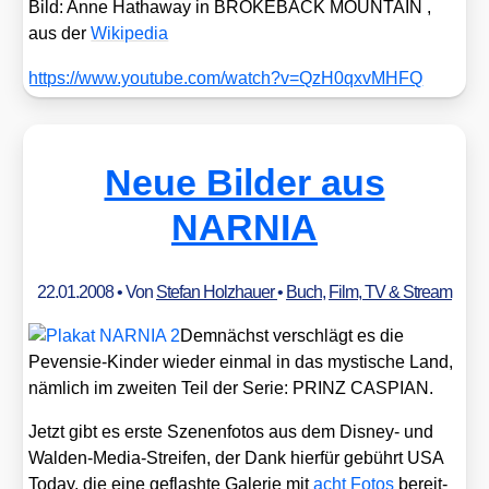
Bild: Anne Hat­ha­way in BROKEBACK MOUNTAIN ,
aus der
Wiki­pe­dia
https://​www​.you​tube​.com/​w​a​t​c​h​?​v​=​Q​z​H​0​q​x​v​M​HFQ
Neue Bilder aus
NARNIA
22.01.2008
• Von
Stefan Holzhauer
•
Buch
,
Film, TV & Stream
Dem­nächst ver­schlägt es die
Peven­sie-Kin­der wie­der ein­mal in das mys­ti­sche Land,
näm­lich im zwei­ten Teil der Serie: PRINZ CASPIAN.
Jetzt gibt es ers­te Sze­nen­fo­tos aus dem Dis­ney- und
Wal­den-Media-Strei­fen, der Dank hier­für gebührt USA
Today, die eine geflash­te Gale­rie mit
acht Fotos
bereit­