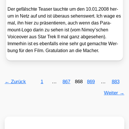
Der gefälsch­te Teaser tauch­te um den 10.01.2008 her­
um in Netz auf und ist über­aus sehens­wert. Ich wage es
mal, ihn hier zu prä­sen­tie­ren, auch wenn das Para­
mount-Logo dar­in zu sehen ist (vom Nimoy’schen
Voice­over aus Star Trek II mal ganz abge­se­hen).
Immer­hin ist es eben­falls eine sehr gut gemach­te Wer­
bung für den Film. Gra­tu­la­ti­on an die Macher.
←
Zurück
1
…
867
868
869
…
883
Weiter
→