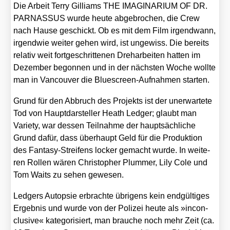
Die Arbeit Ter­ry Gil­liams THE IMAGINARIUM OF DR.
PARNASSUS wur­de heu­te abge­bro­chen, die Crew
nach Hau­se geschickt. Ob es mit dem Film irgend­wann,
irgend­wie wei­ter gehen wird, ist unge­wiss. Die bereits
rela­tiv weit fort­ge­schrit­te­nen Dreh­ar­bei­ten hat­ten im
Dezem­ber begon­nen und in der nächs­ten Woche woll­te
man in Van­cou­ver die Blue­screen-Auf­nah­men star­ten.
Grund für den Abbruch des Pro­jekts ist der uner­war­te­te
Tod von Haupt­dar­stel­ler Heath Led­ger; glaubt man
Varie­ty, war des­sen Teil­nah­me der haupt­säch­li­che
Grund dafür, dass über­haupt Geld für die Pro­duk­ti­on
des Fan­ta­sy-Strei­fens locker gemacht wur­de. In wei­te­
ren Rol­len wären Chris­to­pher Plum­mer, Lily Cole und
Tom Waits zu sehen gewe­sen.
Led­gers Aut­op­sie erbrach­te übri­gens kein end­gül­ti­ges
Ergeb­nis und wur­de von der Poli­zei heu­te als »incon­
clu­si­ve« kate­go­ri­siert, man brau­che noch mehr Zeit (ca.