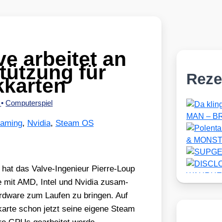
e arbeitet an
ützung für
Reze
kkarten
r
•
Computerspiel
Gaming
,
Nvidia
,
Steam OS
t hat das Val­ve-Inge­nieur Pierre-Loup
te mit AMD, Intel und Nvi­dia zusam­
rd­ware zum Lau­fen zu brin­gen. Auf
ar­te schon jetzt sei­ne eige­ne Steam