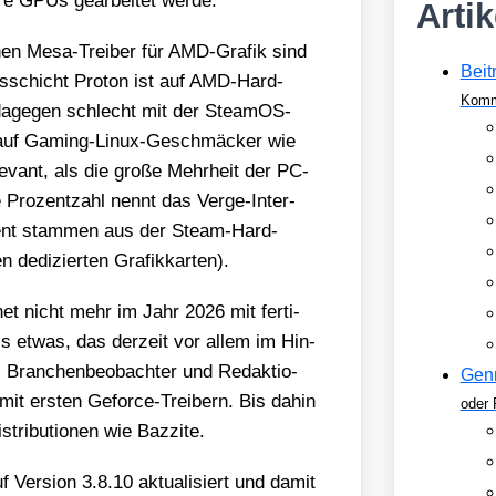
re GPUs gear­bei­tet wer­de.
Arti
­nen Mesa-Trei­ber für AMD-Gra­fik sind
Beit
täts­schicht Pro­ton ist auf AMD-Hard­
Komm
ten dage­gen schlecht mit der Steam­OS-
 auf Gam­ing-Linux-Geschmä­cker wie
le­vant, als die gro­ße Mehr­heit der PC-
e Pro­zent­zahl nennt das Ver­ge-Inter­
­zent stam­men aus der Steam-Hard­
edi­zier­ten Gra­fik­kar­ten).
net nicht mehr im Jahr 2026 mit fer­ti­
ls etwas, das der­zeit vor allem im Hin­
. Bran­chen­be­ob­ach­ter und Redak­tio­
Gen
it ers­ten Geforce-Trei­bern. Bis dahin
oder 
i­bu­tio­nen wie Baz­zi­te.
f Ver­si­on 3.8.10 aktua­li­siert und damit