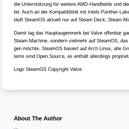
die Unter­stüt­zung für wei­te­re AMD-Hand­helds und dedi
tet. Auch an der Kom­pa­ti­bi­li­tät mit Intels Pan­ther-Lake
läuft Steam­OS aktu­ell nur auf Steam Deck, Steam Ma
Damit lag das Haupt­au­gen­merk bei Val­ve offen­bar gar
Steam Machi­ne, son­dern viel­mehr auf Steam­OS, das m
gen möch­te. Steam­OS basiert auf Arch Linux, alle Gru
tems sind Open Source, es ent­hält aller­dings pro­prie­tä
Logo Steam­OS Copy­right Val­ve
About The Author