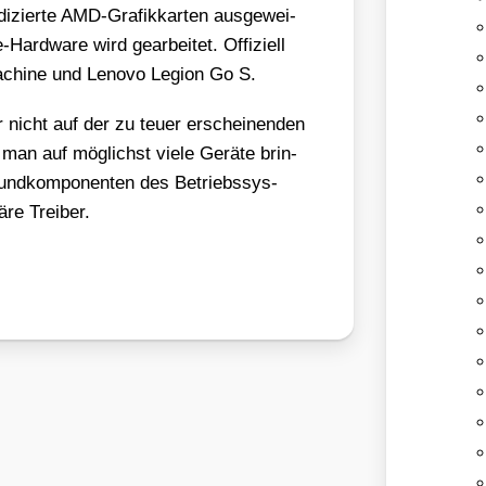
­zier­te AMD-Gra­fik­kar­ten aus­ge­wei­
-Hard­ware wird gear­bei­tet. Offi­zi­ell
chi­ne und Leno­vo Legi­on Go S.
 nicht auf der zu teu­er erschei­nen­den
an auf mög­lichst vie­le Gerä­te brin­
nd­kom­po­nen­ten des Betriebs­sys­
­re Trei­ber.