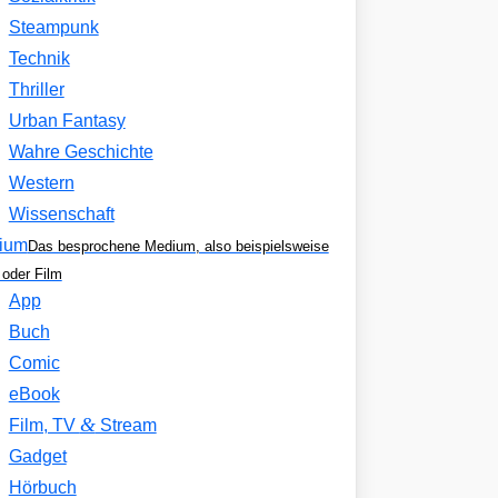
Steampunk
Technik
Thriller
Urban Fantasy
Wahre Geschichte
Western
Wissenschaft
ium
Das besprochene Medium, also beispielsweise
oder Film
App
Buch
Comic
eBook
&
Film, TV
Stream
Gadget
Hörbuch