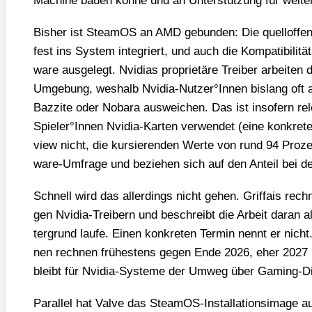
Machi­ne bau­en kön­ne und an Unter­stüt­zung für wei­te­
Bis­her ist Steam­OS an AMD gebun­den: Die quell­of­fe
fest ins Sys­tem inte­griert, und auch die Kom­pa­ti­bi­li­
ware aus­ge­legt. Nvi­di­as pro­prie­tä­re Trei­ber arbei­
Umge­bung, wes­halb Nvidia-Nutzer°Innen bis­lang oft
Baz­zi­te oder Noba­ra aus­wei­chen. Das ist inso­fern re
Spieler°Innen Nvi­dia-Kar­ten ver­wen­det (eine kon­kre­t
view nicht, die kur­sie­ren­den Wer­te von rund 94 Pro
ware-Umfra­ge und bezie­hen sich auf den Anteil bei den d
Schnell wird das aller­dings nicht gehen. Grif­fais rech­
gen Nvi­dia-Trei­bern und beschreibt die Arbeit dar­an a
ter­grund lau­fe. Einen kon­kre­ten Ter­min nennt er nicht
nen rech­nen frü­hes­tens gegen Ende 2026, eher 2027 m
bleibt für Nvi­dia-Sys­te­me der Umweg über Gam­ing-Dis­tr
Par­al­lel hat Val­ve das Steam­OS-Instal­la­ti­ons­image au