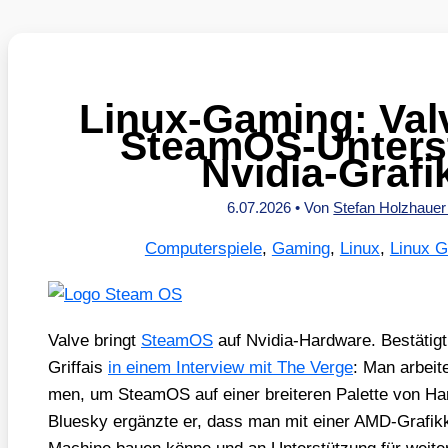
Linux-Gaming: Valv
SteamOS-Unterst
Nvidia-Grafi
6.07.2026
• Von
Stefan Holzhaue
Computerspiele
,
Gaming
,
Linux
,
Linux 
Val­ve bringt
Steam­OS
auf Nvi­dia-Hard­ware. Bestä­tig
Grif­fais
in einem Inter­view mit The Ver­ge
: Man arbei­
men, um Steam­OS auf einer brei­te­ren Palet­te von Ha
Blues­ky ergänz­te er, dass man mit einer AMD-Gra­fik­k