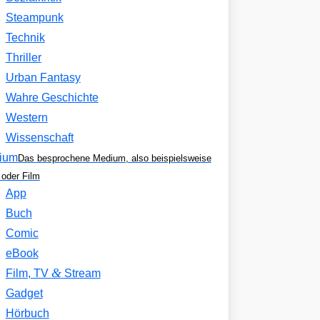
Steampunk
Technik
Thriller
Urban Fantasy
Wahre Geschichte
Western
Wissenschaft
ium
Das besprochene Medium, also beispielsweise
oder Film
App
Buch
Comic
eBook
&
Film, TV
Stream
Gadget
Hörbuch