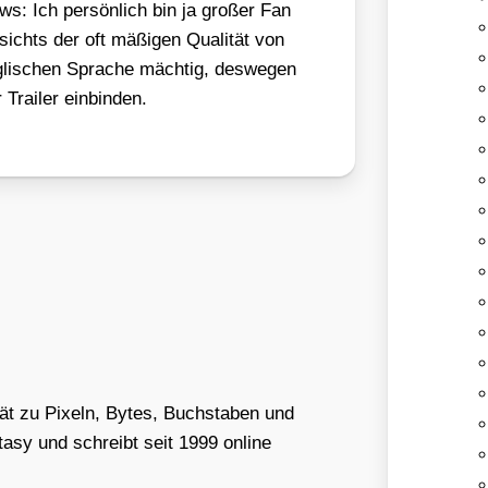
s: Ich per­sön­lich bin ja gro­ßer Fan
e­sichts der oft mäßi­gen Qua­li­tät von
g­li­schen Spra­che mäch­tig, des­we­gen
rai­ler ein­bin­den.
tät zu Pixeln, Bytes, Buchstaben und
asy und schreibt seit 1999 online