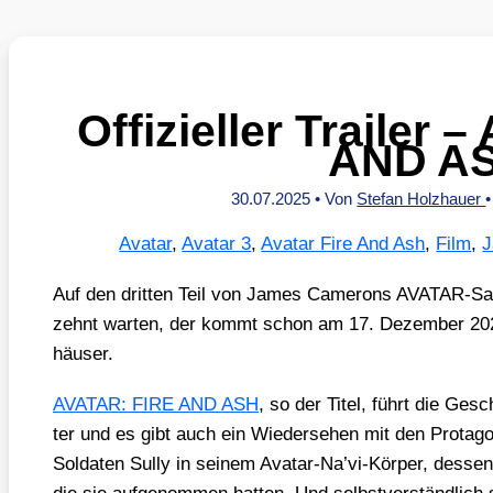
Offizieller Trailer 
AND A
30.07.2025
• Von
Stefan Holzhauer
Avatar
,
Avatar 3
,
Avatar Fire And Ash
,
Film
,
J
Auf den drit­ten Teil von James Came­rons AVA­TAR-S
zehnt war­ten, der kommt schon am 17. Dezem­ber 2025 
häu­ser.
AVATAR: FIRE AND ASH
, so der Titel, führt die Gesc
ter und es gibt auch ein Wie­der­se­hen mit den Protag
Sol­da­ten Sul­ly in sei­nem Ava­tar-Na’­vi-Kör­per, des­s