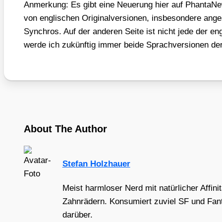
Anmer­kung: Es gibt eine Neue­rung hier auf Phan­ta­New
von eng­li­schen Ori­gi­nal­ver­sio­nen, ins­be­son­de­re ang
Syn­ch­ros. Auf der ande­ren Sei­te ist nicht jede der en
wer­de ich zukünf­tig immer bei­de Sprach­ver­sio­nen der T
About The Author
Stefan Holzhauer
Meist harmloser Nerd mit natürlicher Affini
Zahnrädern. Konsumiert zuviel SF und Fant
darüber.