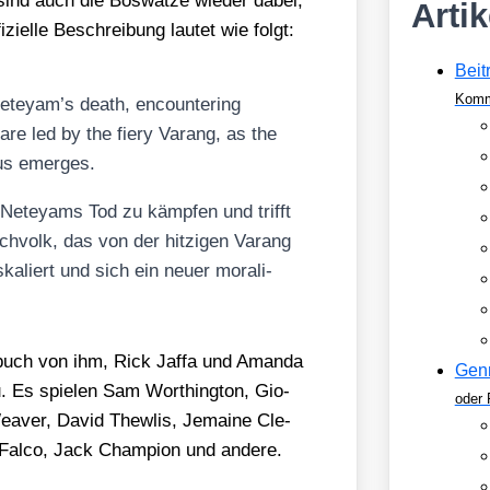
 sind auch die Bös­wat­ze wie­der dabei,
Arti
­el­le Beschrei­bung lau­tet wie folgt:
Beit
Komm
 Neteyam’s death, encoun­tering
o are led by the fiery Varang, as the
cus emer­ges.
h Neteyams Tod zu kämp­fen und trifft
h­volk, das von der hit­zi­gen Varang
ka­liert und sich ein neu­er mora­li­
uch von ihm, Rick Jaf­fa und Aman­da
Gen
u. Es spie­len Sam Wort­hing­ton, Gio­
oder 
 Wea­ver, David Thew­lis, Jemaine Cle­
 Fal­co, Jack Cham­pi­on und ande­re.