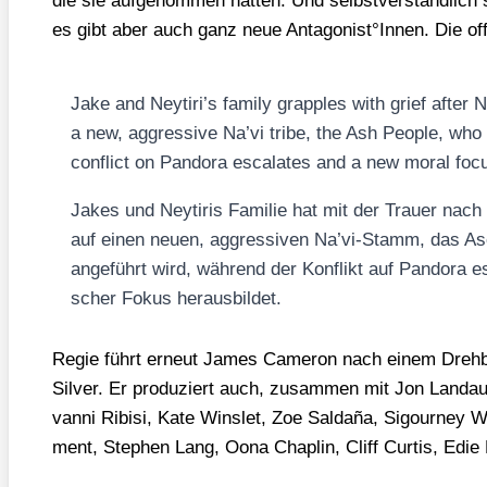
die sie auf­ge­nom­men hat­ten. Und selbst­ver­ständ­lich
es gibt aber auch ganz neue Antagonist°Innen. Die offi­zi
Jake and Neytiri’s fami­ly grapp­les with grief after
a new, aggres­si­ve Na’­vi tri­be, the Ash Peo­p­le, wh
con­flict on Pan­do­ra escala­tes and a new moral fo
Jakes und Ney­ti­ris Fami­lie hat mit der Trau­er nac
auf einen neu­en, aggres­si­ven Na’­vi-Stamm, das Asc
ange­führt wird, wäh­rend der Kon­flikt auf Pan­do­ra es
scher Fokus her­aus­bil­det.
Regie führt erneut James Came­ron nach einem Dreh­b
Sil­ver. Er pro­du­ziert auch, zusam­men mit Jon Land­a
van­ni Ribi­si, Kate Wins­let, Zoe Sal­da­ña, Sigour­ney
ment, Ste­phen Lang, Oona Chap­lin, Cliff Cur­tis, Edie