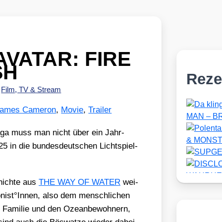
– AVATAR: FIRE
SH
Reze
•
Film, TV & Stream
ames Cameron
,
Movie
,
Trailer
aga muss man nicht über ein Jahr­
in die bun­des­deut­schen Licht­spiel­
hich­te aus
THE WAY OF WATER
wei­
onist°Innen, also dem mensch­li­chen
en Fami­lie und den Oze­an­be­woh­nern,