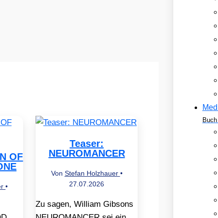
Med
Buch 
Teaser:
NEUROMANCER
EN OF
ONE
Von
Stefan Holzhauer
•
27.07.2026
er
•
Zu sagen, William Gibsons
OD
NEUROMANCER sei ein