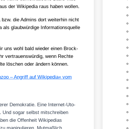
 aus der Wiki­pe­dia raus haben wol­len.
a bzw. die Admins dort wei­ter­hin nicht
als glaub­wür­di­ge Infor­ma­ti­ons­quel­le
wir uns wohl bald wie­der einen Brock­
r ver­trau­ens­wür­dig, wenn Rech­te
hal­te löschen oder ändern kön­nen.
­zoo – Angriff auf Wiki­pe­dia« vom
se­rer Demo­kra­tie. Eine Inter­net-Uto­
. Und sogar selbst mit­schrei­ben
en die Offen­heit Wiki­pe­di­as
zu mani­pu­lie­ren. Mut­maß­lich