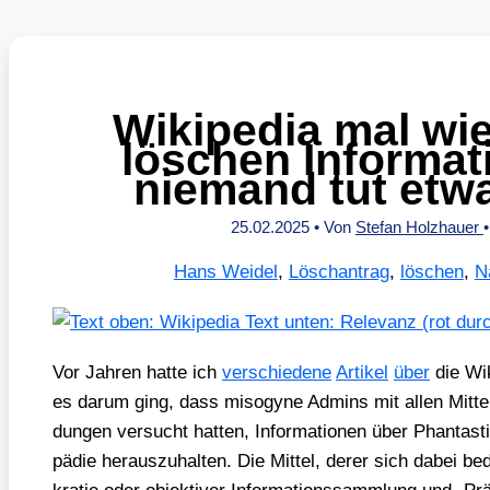
Wikipedia mal wi
löschen Informat
niemand tut etw
25.02.2025
• Von
Stefan Holzhauer
Hans Weidel
,
Löschantrag
,
löschen
,
N
Vor Jah­ren hat­te ich
ver­schie­de­ne
Arti­kel
über
die Wik
es dar­um ging, dass miso­gy­ne Admins mit allen Mit­t
dun­gen ver­sucht hat­ten, Infor­ma­tio­nen über Phan­tas
pä­die her­aus­zu­hal­ten. Die Mit­tel, derer sich dabei 