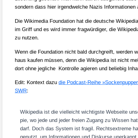
son­dern dass hier irgend­wel­che Nazis Infor­ma­tio­nen
Die Wiki­me­dia Foun­da­ti­on hat die deut­sche Wiki­pe­di
im Griff und es wird immer frag­wür­di­ger, die Wiki­pe­dia 
zu nut­zen.
Wenn die Foun­da­ti­on nicht bald durch­greift, wer­den 
haus kau­fen müs­sen, denn die Wiki­pe­dia ist nicht meh
dort ohne jeg­li­che Kon­trol­le agie­ren und belie­big In
Edit: Kon­text dazu
die Pod­cast-Rei­he »Socken­pup­pen
SWR
:
Wiki­pe­dia ist die viel­leicht wich­tigs­te Web­sei­te un
pie, wo jede und jeder frei­en Zugang zu Wis­sen hat
darf. Doch das Sys­tem ist fra­gil. Rechts­extre­me hab
genutzt, um Infor­ma­tio­nen und Dis­kur­se uner­kannt 