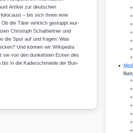
ount Arti­kel zur deut­schen
 Holo­caust – bis sich ihnen eine
. Ob die Täter wirk­lich gestoppt wur­
lis­ten Chris­toph Schatt­leit­ner und
oo die Spur auf und fra­gen: Was
te­cken? Und kön­nen wir Wiki­pe­dia
hrt sie von den dun­kels­ten Ecken des
lern bis in die Kader­schmie­de der Bun­
Med
Buch 