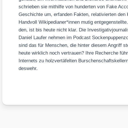
schrie­ben sie mit­hil­fe von hun­der­ten von Fake Acc
Geschich­te um, erfan­den Fak­ten, rela­ti­vier­ten den
Hand­voll Wikipedianer*innen mutig ent­ge­gen­stell­te
den, ist bis heu­te nicht klar. Die Inves­ti­ga­ti­v­jour­na­
Dani­el Lau­fer neh­men im Pod­cast Socken­pup­pen­z
sind das für Men­schen, die hin­ter die­sem Angriff s
heu­te wirk­lich noch ver­trau­en? Ihre Recher­che fü
Inter­nets zu holz­ver­tä­fel­ten Bur­schen­schafts­kel­
des­wehr.