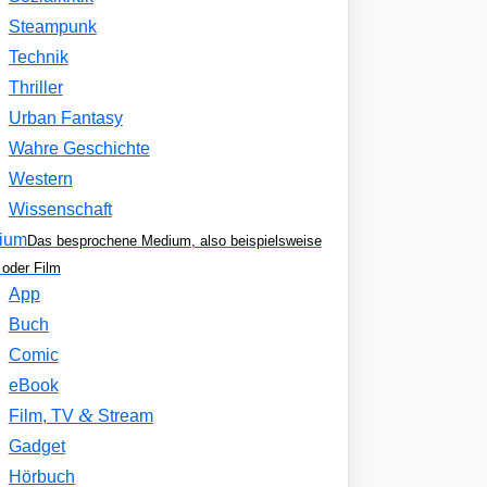
Steampunk
Technik
Thriller
Urban Fantasy
Wahre Geschichte
Western
Wissenschaft
ium
Das besprochene Medium, also beispielsweise
oder Film
App
Buch
Comic
eBook
&
Film, TV
Stream
Gadget
Hörbuch