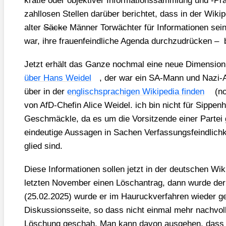
kra­tie oder objek­ti­ver Infor­ma­ti­ons­samm­lung und ‑Pr
zahl­lo­sen Stel­len dar­über berich­tet, dass in der Wiki­
alter
Säcke
Män­ner Tor­wäch­ter für Infor­ma­tio­nen sei
war, ihre frau­en­feind­li­che Agen­da durch­zu­drü­cken –
Jetzt erhält das Gan­ze noch­mal eine neue Dimen­si­on
über Hans Wei­del
, der war ein SA-Mann und Nazi-Akt
über in der
eng­lisch­spra­chi­gen Wiki­pe­dia fin­den
(no
von AfD-Che­fin Ali­ce Wei­del. ich bin nicht für Sip­pen
Geschmäck­le, da es um die Vor­sit­zen­de einer Par­tei 
ein­deu­ti­ge Aus­sa­gen in Sachen Ver­fas­sungs­feind­lic
glied sind.
Die­se Infor­ma­tio­nen sol­len jetzt in der deut­schen Wi
letz­ten Novem­ber einen Lösch­an­trag, dann wur­de der Ar
(25.02.2025) wur­de er im Hau­ruck­ver­fah­ren wie­der g
Dis­kus­si­ons­sei­te, so dass nicht ein­mal mehr nach­voll
Löschung geschah. Man kann davon aus­ge­hen, dass es