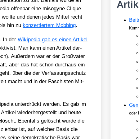
ä­sen­ta­ti­on zu tun. Damals wur­de an
Arti
pe­dia offen­bar eine miso­gy­ne Cli­que
n woll­te und denen jedes Mit­tel recht
Beit
 bis hin zu
kon­zer­tier­tem Mob­bing
.
Komm
. In der
Wiki­pe­dia gab es einen Arti­kel
i­vist. Man kann einen Arti­kel dar­
ch). Außer­dem war er der Groß­va­ter
­haft, aber das hat schon durch­aus ein
geht, über die der Ver­fas­sungs­schutz
h­keit macht und in der Faschis­ten Mit­
ki­pe­dia unter­drückt wer­den. Es gab im
Gen
ti­kel wie­der­her­ge­stellt und heu­te
oder 
elöscht. Eben­falls gelöscht wur­de die
­zieh­bar ist, auf wel­cher Basis die
 kei­ne demo­kra­ti­sche Basis war,