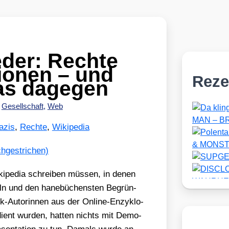
eder: Rechte
ionen – und
Reze
as dagegen
•
Gesellschaft
,
Web
azis
,
Rechte
,
Wikipedia
i­pe­dia schrei­ben müs­sen, in denen
eln und den hane­bü­chens­ten Begrün­
­tik-Autorin­nen aus der Online-Enzy­klo­
bedient wur­den, hat­ten nichts mit Demo­