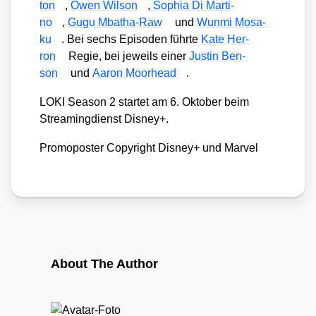
ton
,
Owen Wil­son
,
Sophia Di Mar­ti­
no
,
Gugu Mba­tha-Raw
und
Wun­mi Mosa­
ku
. Bei sechs Epi­so­den führ­te
Kate Her­
ron
Regie, bei jeweils einer
Jus­tin Ben­
son
und
Aaron Moor­head
.
LOKI Sea­son 2 star­tet am 6. Okto­ber beim
Strea­ming­dienst Dis­ney+.
Pro­mo­pos­ter Copy­right Dis­ney+ und Mar­vel
About The Author