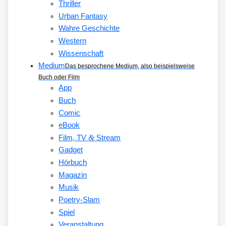
Thriller
Urban Fantasy
Wahre Geschichte
Western
Wissenschaft
Medium
Das besprochene Medium, also beispielsweise
Buch oder Film
App
Buch
Comic
eBook
&
Film, TV
Stream
Gadget
Hörbuch
Magazin
Musik
Poetry-Slam
Spiel
Veranstaltung