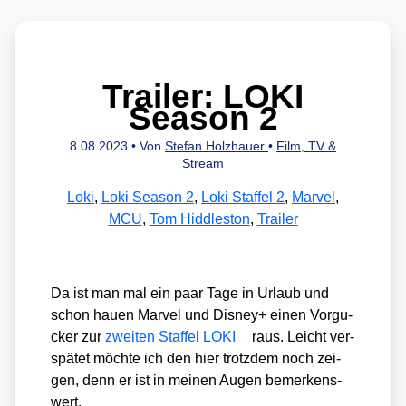
Trailer: LOKI
Season 2
8.08.2023
• Von
Stefan Holzhauer
•
Film, TV &
Stream
Loki
,
Loki Season 2
,
Loki Staffel 2
,
Marvel
,
MCU
,
Tom Hiddleston
,
Trailer
Da ist man mal ein paar Tage in Urlaub und
schon hau­en Mar­vel und Dis­ney+ einen Vor­gu­
cker zur
zwei­ten Staf­fel LOKI
raus. Leicht ver­
spä­tet möch­te ich den hier trotz­dem noch zei­
gen, denn er ist in mei­nen Augen bemer­kens­
wert.