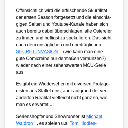
Offen­sicht­lich wird die erfri­schen­de Skur­ri­li­tät
der ers­ten Sea­son fort­ge­setzt und die ein­schlä­
gi­gen Sei­ten und You­tube-Kanä­le haben sich
auch bereits dabei über­schla­gen, alle Oster­ei­er
zu fin­den und hef­tigst zu spe­ku­lie­ren. Das sieht
nach dem unsäg­li­chen und uner­träg­li­chen
SECRET INVASION
(wie kann man eine
gute Comic­rei­he nur der­ma­ßen ver­hun­zen?)
wie­der nach einer sehens­wer­ten MCU-Serie
aus.
Es gibt ein Wie­der­se­hen mit diver­sen Prot­ago­
nis­ten aus Staf­fel eins, aber auf­grund der ver­
än­der­ten Rea­li­tät viel­leicht nicht ganz so, wie
man es erwar­tet …
Seri­en­s­höp­fer und Show­run­ner ist
Micha­el
Wald­ron
, es spie­len u.a.
Tom Hidd­le­s­