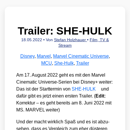
Trailer: SHE-HULK
18.05.2022
• Von
Stefan Holzhauer
•
Film, TV &
Stream
Disney
,
Marvel
,
Marvel Cinematic Universe
,
MCU
,
She-Hulk
,
Trailer
Am 17. August 2022 geht es mit den Mar­vel
Cine­ma­tic Uni­ver­se-Seri­en bei Dis­ney+ wei­ter:
Das ist der Start­ter­min von
SHE-HULK
und
dafür gibt es jetzt einen ers­ten Trai­ler. (
Edit:
Kor­rek­tur – es geht bereits am 8. Juni 2022 mit
MS. MARVEL wei­ter)
Und der macht wirk­lich Spaß und es ist abzu­
se­hen, dass es Ver­gleich zum eher düs­te­ren