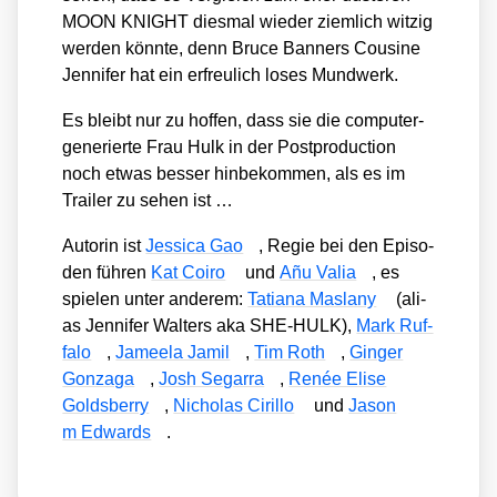
MOON KNIGHT dies­mal wie­der ziem­lich wit­zig
wer­den könn­te, denn Bruce Ban­ners Cou­si­ne
Jen­ni­fer hat ein erfreu­lich loses Mund­werk.
Es bleibt nur zu hof­fen, dass sie die com­pu­ter­
ge­nerier­te Frau Hulk in der Post­pro­duc­tion
noch etwas bes­ser hin­be­kom­men, als es im
Trai­ler zu sehen ist …
Autorin ist
Jes­si­ca Gao
, Regie bei den Epi­so­
den füh­ren
Kat Coiro
und
Añu Valia
, es
spie­len unter ande­rem:
Tatia­na Mas­la­ny
(ali­
as Jen­ni­fer Wal­ters aka SHE-HULK),
Mark Ruf­
fa­lo
,
Jamee­la Jamil
,
Tim Roth
,
Gin­ger
Gon­z­a­ga
,
Josh Segar­ra
,
Renée Eli­se
Golds­ber­ry
,
Nicho­las Ciril­lo
und
Jason
m Edwards
.