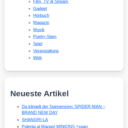
&
Film, TV
Stream
Gadget
Hörbuch
Magazin
Musik
Poetry-Slam
Spiel
Veranstaltung
Web
Neueste Artikel
Da klingelt der Spinnensinn: SPIDER-MAN –
BRAND NEW DAY
SHANGRI-LA
Polenta al Mango! MINIONS <span