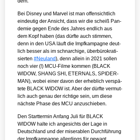
dem.
Bei Dis­ney und Mar­vel ist man offen­sicht­lich
ein­deu­tig der Ansicht, dass wir die scheiß Pan­
de­mie gegen Ende des Jah­res end­lich aus
dem Kopf haben (das dürf­te auch stim­men,
denn in den USA läuft die Impf­kam­pa­gne deut­
lich bes­ser als im schnar­chi­ge, über­bü­ro­kra­ti­
sier­ten
#Neu­land
), denn allein in 2021 sol­len
noch vier (!) MCU-Fil­me kom­men (BLACK
WIDOW, SHANG SHI, ETERNALS, SPIDER-
MAN), wobei einer davon der erheb­lich ver­spä­
te­te BLACK WIDOW ist. Aber der dürf­te ver­mut­
lich auch genau der rich­ti­ge sein, um die­se
nächs­te Pha­se des MCU anzu­schie­ben.
Den Start­ter­min Anfang Juli für BLACK
WIDOW hal­te ich ange­sichts der Lage in
Deutsch­land und der mise­ra­blen Durch­füh­rung
der Impf­kam­pa­gne aller­dings für gewagt.