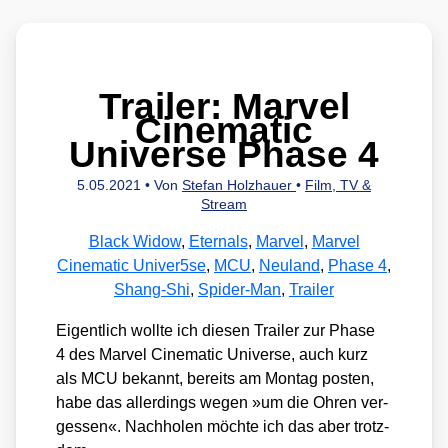
Trailer: Marvel
Cinematic
Universe Phase 4
5.05.2021
• Von
Stefan Holzhauer
•
Film, TV &
Stream
Black Widow
,
Eternals
,
Marvel
,
Marvel
Cinematic Univer5se
,
MCU
,
Neuland
,
Phase 4
,
Shang-Shi
,
Spider-Man
,
Trailer
Eigent­lich woll­te ich die­sen Trai­ler zur Pha­se
4 des Mar­vel Cine­ma­tic Uni­ver­se, auch kurz
als MCU bekannt, bereits am Mon­tag pos­ten,
habe das aller­dings wegen »um die Ohren ver­
ges­sen«. Nach­ho­len möch­te ich das aber trotz­