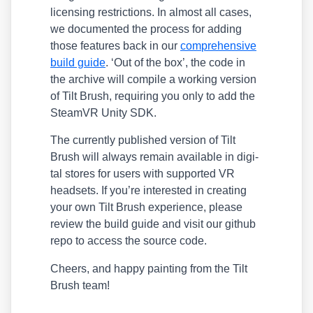
licen­sing rest­ric­tions. In almost all cases,
we docu­men­ted the pro­cess for adding
tho­se fea­tures back in our
com­pre­hen­si­ve
build gui­de
. ‘Out of the box’, the code in
the archi­ve will com­pi­le a working ver­si­on
of Tilt Brush, requi­ring you only to add the
Steam­VR Unity SDK.
The curr­ent­ly published ver­si­on of Tilt
Brush will always remain available in digi­
tal stores for users with sup­port­ed VR
head­sets. If you’re inte­res­ted in crea­ting
your own Tilt Brush expe­ri­ence, plea­se
review the build gui­de and visit our git­hub
repo to access the source code.
Che­ers, and hap­py pain­ting from the Tilt
Brush team!