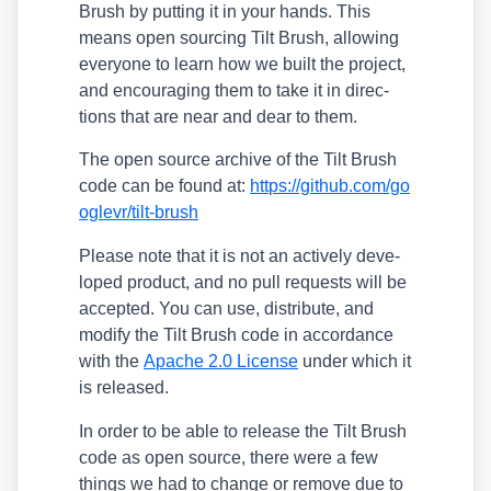
Brush by put­ting it in your hands. This
means open sourcing Tilt Brush, allo­wing
ever­yo­ne to learn how we built the pro­ject,
and encou­ra­ging them to take it in direc­
tions that are near and dear to them.
The open source archi­ve of the Tilt Brush
code can be found at:
https://​git​hub​.com/​g​o​
o​g​l​e​v​r​/​t​i​l​t​-​b​r​ush
Plea­se note that it is not an actively deve­
lo­ped pro­duct, and no pull requests will be
accept­ed. You can use, dis­tri­bu­te, and
modi­fy the Tilt Brush code in accordance
with the
Apa­che 2.0 Licen­se
under which it
is released.
In order to be able to release the Tilt Brush
code as open source, the­re were a few
things we had to chan­ge or remo­ve due to