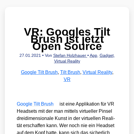
VR: Googles Tilt
Brush ist jetzt
Open Source
27.01.2021
• Von
Stefan Holzhauer
•
App
,
Gadget
,
Virtual Reality
Google Tilt Brush
,
Tilt Brush
,
Virtual Reality
,
VR
Goog­le Tilt Brush
ist eine Appli­ka­ti­on für VR
Head­sets mit der man mit­tels vir­tu­el­ler Pin­sel
drei­di­men­sio­na­le Kunst in der vir­tu­el­len Rea­li­
tät erschaf­fen kann. Wer noch nie ein Head­set
auf dem Kopf hat­te, kann sich das sicher­lich