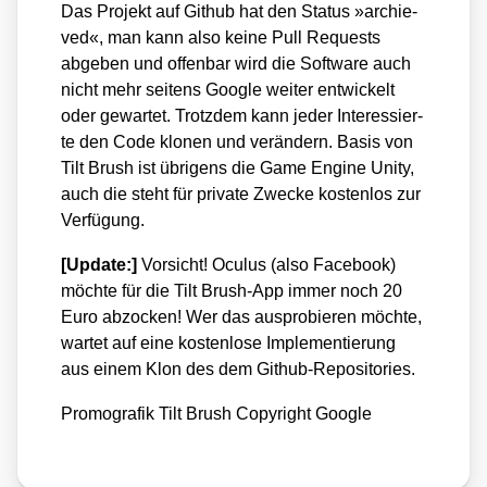
Das Pro­jekt auf Git­hub hat den Sta­tus »archie­
ved«, man kann also kei­ne Pull Requests
abge­ben und offen­bar wird die Soft­ware auch
nicht mehr sei­tens Goog­le wei­ter ent­wi­ckelt
oder gewar­tet. Trotz­dem kann jeder Inter­es­sier­
te den Code klo­nen und ver­än­dern. Basis von
Tilt Brush ist übri­gens die Game Engi­ne Unity,
auch die steht für pri­va­te Zwe­cke kos­ten­los zur
Ver­fü­gung.
[Update:]
Vor­sicht! Ocu­lus (also Face­book)
möch­te für die Tilt Brush-App immer noch 20
Euro abzo­cken! Wer das aus­pro­bie­ren möch­te,
war­tet auf eine kos­ten­lo­se Imple­men­tie­rung
aus einem Klon des dem Git­hub-Repo­si­to­ries.
Pro­mo­gra­fik Tilt Brush Copy­right Goog­le