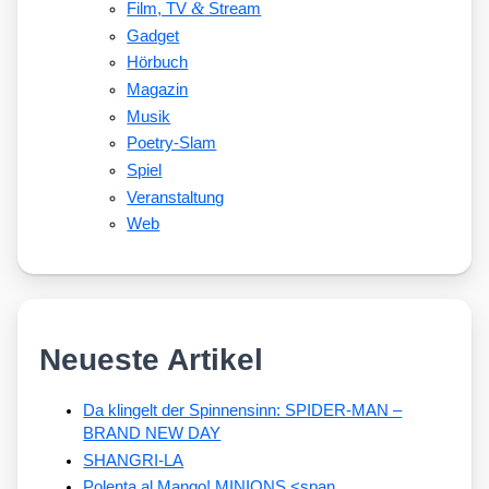
&
Film, TV
Stream
Gadget
Hörbuch
Magazin
Musik
Poetry-Slam
Spiel
Veranstaltung
Web
Neueste Artikel
Da klingelt der Spinnensinn: SPIDER-MAN –
BRAND NEW DAY
SHANGRI-LA
Polenta al Mango! MINIONS <span