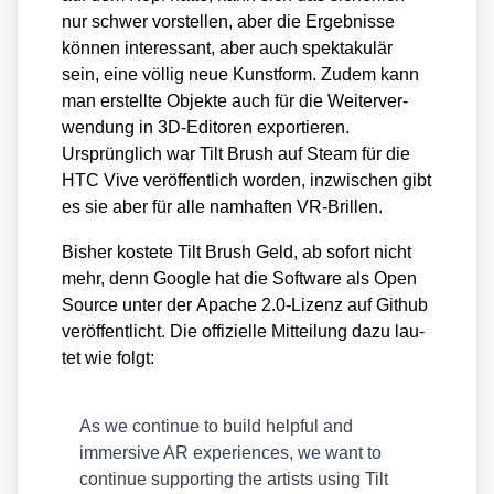
nur schwer vor­stel­len, aber die Ergeb­nis­se
kön­nen inter­es­sant, aber auch spek­ta­ku­lär
sein, eine völ­lig neue Kunst­form. Zudem kann
man erstell­te Objek­te auch für die Wei­ter­ver­
wen­dung in 3D-Edi­to­ren expor­tie­ren.
Ursprüng­lich war Tilt Brush auf Steam für die
HTC Vive ver­öf­fent­lich wor­den, inzwi­schen gibt
es sie aber für alle nam­haf­ten VR-Bril­len.
Bis­her kos­te­te Tilt Brush Geld, ab sofort nicht
mehr, denn Goog­le hat die Soft­ware als Open
Source unter der Apa­che 2.0‑Lizenz auf Git­hub
ver­öf­fent­licht. Die offi­zi­el­le Mit­tei­lung dazu lau­
tet wie folgt:
As we con­ti­nue to build hel­pful and
immersi­ve AR expe­ri­en­ces, we want to
con­ti­nue sup­port­ing the artists using Tilt