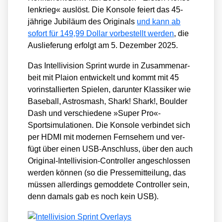
len­krieg« aus­löst. Die Kon­so­le fei­ert das 45-
jäh­ri­ge Jubi­lä­um des Ori­gi­nals
und kann ab
sofort für 149,99 Dol­lar vor­be­stellt wer­den
, die
Aus­lie­fe­rung erfolgt am 5. Dezem­ber 2025.
Das Intel­li­vi­si­on Sprint wur­de in Zusam­men­ar­
beit mit Plai­on ent­wi­ckelt und kommt mit 45
vor­in­stal­lier­ten Spie­len, dar­un­ter Klas­si­ker wie
Base­ball, Astro­s­mash, Shark! Shark!, Bould­er
Dash und ver­schie­de­ne »Super Pro«-
Sportsimulationen. Die Kon­so­le ver­bin­det sich
per HDMI mit moder­nen Fern­se­hern und ver­
fügt über einen USB-Anschluss, über den auch
Ori­gi­nal-Intel­li­vi­si­on-Con­trol­ler ange­schlos­sen
wer­den kön­nen (so die Pres­se­mit­tei­lung, das
müs­sen aller­dings gemod­de­te Con­trol­ler sein,
denn damals gab es noch kein USB).