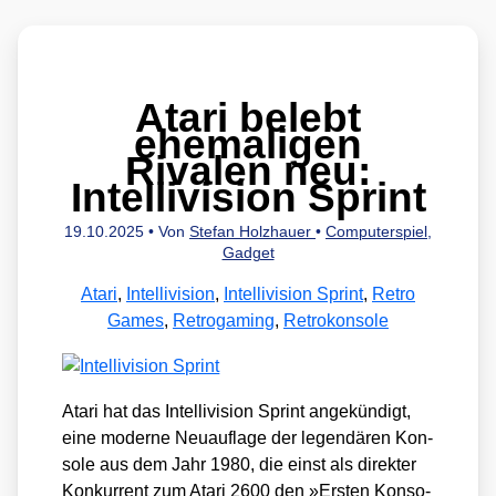
Atari belebt
ehemaligen
Rivalen neu:
Intellivision Sprint
19.10.2025
• Von
Stefan Holzhauer
•
Computerspiel
,
Gadget
Atari
,
Intellivision
,
Intellivision Sprint
,
Retro
Games
,
Retrogaming
,
Retrokonsole
Ata­ri hat das Intel­li­vi­si­on Sprint ange­kün­digt,
eine moder­ne Neu­auf­la­ge der legen­dä­ren Kon­
so­le aus dem Jahr 1980, die einst als direk­ter
Kon­kur­rent zum Ata­ri 2600 den »Ers­ten Kon­so­