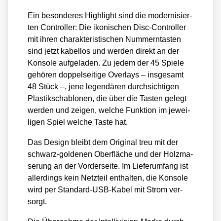
Ein beson­de­res High­light sind die moder­ni­sier­
ten Con­trol­ler: Die iko­ni­schen Disc-Con­trol­ler
mit ihren cha­rak­te­ris­ti­schen Num­mern­tas­ten
sind jetzt kabel­los und wer­den direkt an der
Kon­so­le auf­ge­la­den. Zu jedem der 45 Spie­le
gehö­ren dop­pel­sei­ti­ge Over­lays – ins­ge­samt
48 Stück –, jene legen­dä­ren durch­sich­ti­gen
Plas­tik­scha­blo­nen, die über die Tas­ten gelegt
wer­den und zei­gen, wel­che Funk­ti­on im jewei­
li­gen Spiel wel­che Tas­te hat.
Das Design bleibt dem Ori­gi­nal treu mit der
schwarz-gol­de­nen Ober­flä­che und der Holz­ma­
se­rung an der Vor­der­sei­te. Im Lie­fer­um­fang ist
aller­dings kein Netz­teil ent­hal­ten, die Kon­so­le
wird per Stan­dard-USB-Kabel mit Strom ver­
sorgt.