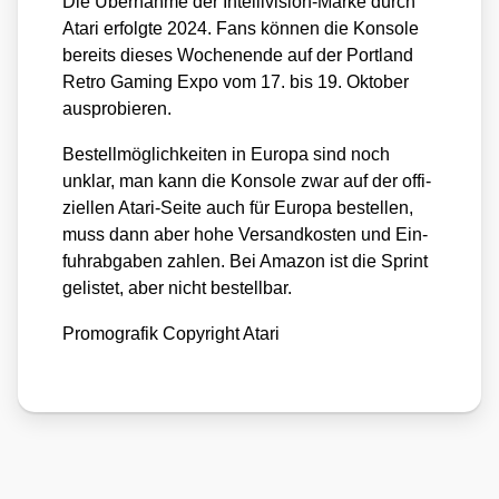
Die Über­nah­me der Intel­li­vi­si­on-Mar­ke durch
Ata­ri erfolg­te 2024. Fans kön­nen die Kon­so­le
bereits die­ses Wochen­en­de auf der Port­land
Retro Gam­ing Expo vom 17. bis 19. Okto­ber
aus­pro­bie­ren.
Bestell­mög­lich­kei­ten in Euro­pa sind noch
unklar, man kann die Kon­so­le zwar auf der offi­
zi­el­len Ata­ri-Sei­te auch für Euro­pa bestel­len,
muss dann aber hohe Ver­sand­kos­ten und Ein­
fuhr­ab­ga­ben zah­len. Bei Ama­zon ist die Sprint
gelis­tet, aber nicht bestell­bar.
Pro­mo­gra­fik Copy­right Ata­ri