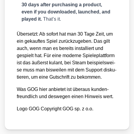
30 days after purcha­sing a pro­duct,
even if you down­loa­ded, laun­ched, and
play­ed it.
That’s it.
Über­setzt: Ab sofort hat man 30 Tage Zeit, um
ein gekauf­tes Spiel zurück­zu­ge­ben. Das gilt
auch, wenn man es bereits instal­liert und
gespielt hat. Für eine moder­ne Spie­le­platt­form
ist das äußerst kulant, bei Steam bei­spiels­wei­
se muss man bis­wei­len mit dem Sup­port dis­ku­
tie­ren, um eine Gut­schrift zu bekom­men.
Was GOG hier anbie­tet ist über­aus kun­den­
freund­lich und des­we­gen einen Hin­weis wert.
Logo GOG Copy­right GOG sp. z o.o.