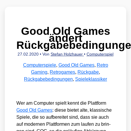
Good Old Games
ändert
Rückgabebedingung
27.02.2020
• Von
Stefan Holzhauer
•
Computerspiel
Computerspiele
,
Good Old Games
,
Retro
Gaming
,
Retrogames
,
Rückgabe
,
Rückgabebedingungen
,
Spieleklassiker
Wer am Com­pu­ter spielt kennt die Platt­form
Good Old Games
: die­se bie­tet alte, klas­si­sche
Spie­le, die so auf­be­rei­tet sind, dass sie auch
auf moder­nen Platt­for­men zum lau­fen zu brin­