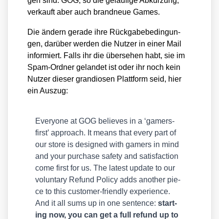
gen sind. GOG, so die geläu­fi­ge Abkür­zung,
ver­kauft aber auch brand­neue Games.
Die ändern gera­de ihre Rück­ga­be­be­din­gun­
gen, dar­über wer­den die Nut­zer in einer Mail
infor­miert. Falls ihr die über­se­hen habt, sie im
Spam-Ord­ner gelan­det ist oder ihr noch kein
Nut­zer die­ser gran­dio­sen Platt­form seid, hier
ein Aus­zug:
Ever­yo­ne at GOG belie­ves in a ‘gamers-
first’ approach. It means that every part of
our store is desi­gned with gamers in mind
and your purcha­se safe­ty and satis­fac­tion
come first for us. The latest update to our
vol­un­t­a­ry Refund Poli­cy adds ano­ther pie­
ce to this cus­to­mer-fri­end­ly expe­ri­ence.
And it all sums up in one sen­tence:
start­
ing now, you can get a full refund up to