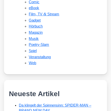
Comic
eBook
&
Film, TV
Stream
Gadget
Hörbuch
Magazin
Musik
Poetry-Slam
Spiel
Veranstaltung
Web
Neueste Artikel
Da klingelt der Spinnensinn: SPIDER-MAN –
BRAND NEW DAY