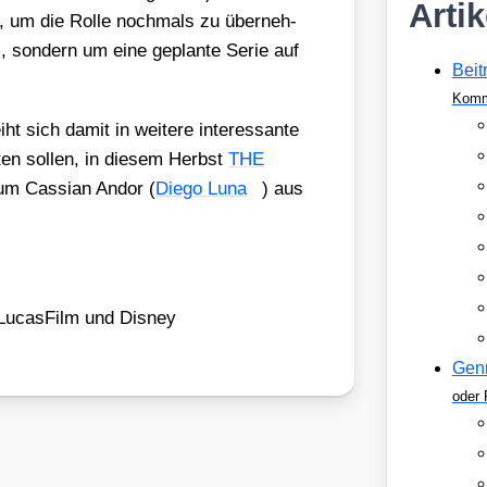
Arti
det, um die Rol­le noch­mals zu über­neh­
, son­dern um eine geplan­te Serie auf
Beit
Komm
t sich damit in wei­te­re inter­es­san­te
­ten sol­len, in die­sem Herbst
THE
um Cas­si­an Andor (
Die­go Luna
) aus
Lucas­Film und Dis­ney
Gen
oder 