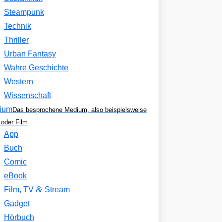
Steampunk
Technik
Thriller
Urban Fantasy
Wahre Geschichte
Western
Wissenschaft
ium
Das besprochene Medium, also beispielsweise
oder Film
App
Buch
Comic
eBook
&
Film, TV
Stream
Gadget
Hörbuch