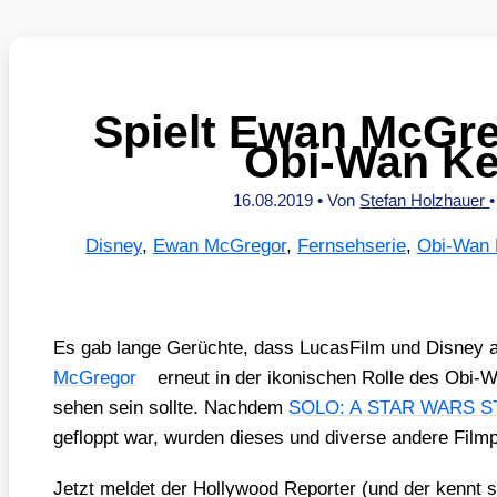
Spielt Ewan McGr
Obi-Wan Ke
16.08.2019
• Von
Stefan Holzhauer
Disney
,
Ewan McGregor
,
Fernsehserie
,
Obi-Wan 
Es gab lan­ge Gerüch­te, dass Lucas­Film und Dis­ney 
McGre­gor
erneut in der iko­ni­schen Rol­le des Obi
sehen sein soll­te. Nach­dem
SOLO: A STAR WARS 
gefloppt war, wur­den die­ses und diver­se ande­re Film­pr
Jetzt mel­det der Hol­ly­wood Repor­ter (und der kennt s