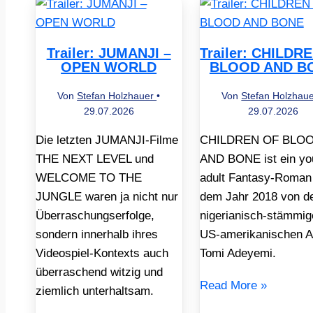
Trailer: JUMANJI –
Trailer: CHILDR
OPEN WORLD
BLOOD AND B
Von
Stefan Holzhauer
•
Von
Stefan Holzhau
29.07.2026
29.07.2026
Die letzten JUMANJI-Filme
CHILDREN OF BLO
THE NEXT LEVEL und
AND BONE ist ein yo
WELCOME TO THE
adult Fantasy-Roman
JUNGLE waren ja nicht nur
dem Jahr 2018 von d
Überraschungserfolge,
nigerianisch-stämmig
sondern innerhalb ihres
US-amerikanischen A
Videospiel-Kontexts auch
Tomi Adeyemi.
überraschend witzig und
Read More »
ziemlich unterhaltsam.