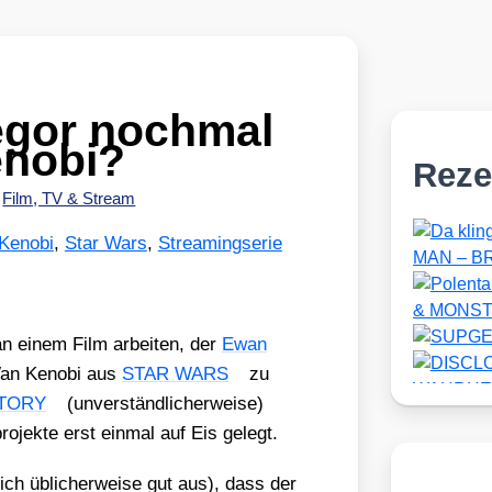
egor nochmal
nobi?
Reze
•
Film, TV & Stream
Kenobi
,
Star Wars
,
Streamingserie
an einem Film arbei­ten, der
Ewan
-Wan Kenobi aus
STAR WARS
zu
STORY
(unver­ständ­li­cher­wei­se)
o­jek­te erst ein­mal auf Eis gelegt.
ich übli­cher­wei­se gut aus), dass der