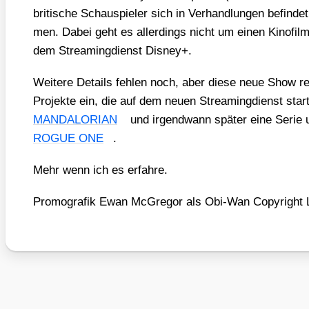
bri­ti­sche Schau­spie­ler sich in Ver­hand­lun­gen befin­
men. Dabei geht es aller­dings nicht um einen Kino­film
dem Strea­ming­dienst Dis­ney+.
Wei­te­re Details feh­len noch, aber die­se neue Show reih
Pro­jek­te ein, die auf dem neu­en Strea­ming­dienst star
MANDALORIAN
und irgend­wann spä­ter eine Serie 
ROGUE ONE
.
Mehr wenn ich es erfah­re.
Pro­mo­gra­fik Ewan McGre­gor als Obi-Wan Copy­right 