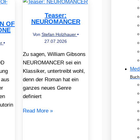
Teaser:
NEUROMANCER
EN OF
ONE
Von
Stefan Holzhauer
•
27.07.2026
er
•
Zu sagen, William Gibsons
OD
NEUROMANCER sei ein
Med
ung
Klassiker, untertreibt wohl,
Buch 
 aus
denn der Roman hat ein
er
ganzes neues Genre
en
definiert
utorin
Read More »