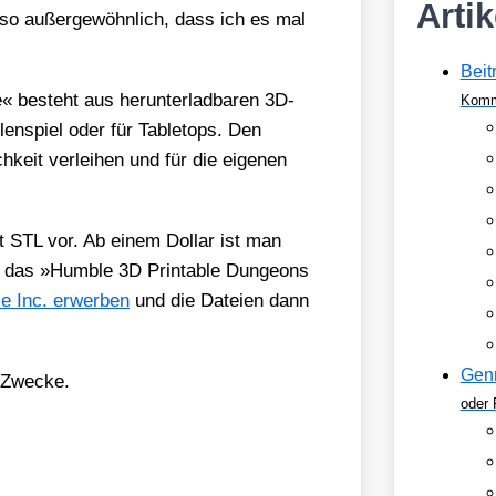
Arti
s so außer­ge­wöhn­lich, dass ich es mal
Beit
« besteht aus her­un­ter­lad­ba­ren 3D-
Komm
len­spiel oder für Table­tops. Den
keit ver­lei­hen und für die eige­nen
at STL vor. Ab einem Dol­lar ist man
 das »Hum­ble 3D Prin­ta­ble Dun­ge­ons
le Inc. erwer­ben
und die Datei­en dann
Gen
 Zwe­cke.
oder 