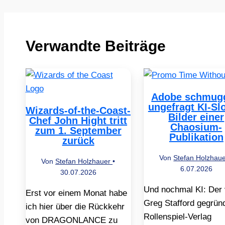
Verwandte Beiträge
Adobe schmugg
ungefragt KI-Sl
Wizards-of-the-Coast-
Bilder einer
Chef John Hight tritt
Chaosium-
zum 1. September
Publikation
zurück
Von
Stefan Holzhau
Von
Stefan Holzhauer
•
6.07.2026
30.07.2026
Und nochmal KI: Der
Erst vor einem Monat habe
Greg Stafford gegrün
ich hier über die Rückkehr
Rollenspiel-Verlag
von DRAGONLANCE zu