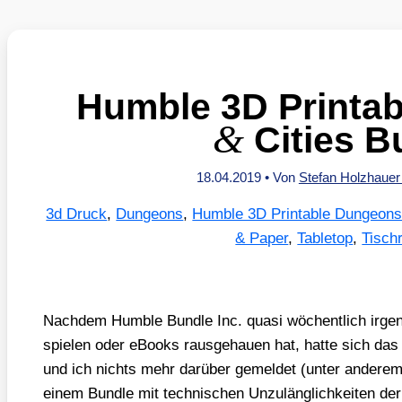
Humble 3D Printa
&
Cities B
18.04.2019
• Von
Stefan Holzhaue
3d Druck
,
Dungeons
,
Humble 3D Printable Dungeons 
& Paper
,
Tabletop
,
Tischr
Nach­dem Hum­ble Bund­le Inc. qua­si wöchent­lich irgen
spie­len oder eBooks raus­ge­hau­en hat, hat­te sich das
und ich nichts mehr dar­über gemel­det (unter ande­rem
einem Bund­le mit tech­ni­schen Unzu­läng­lich­kei­ten de