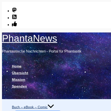
Zum
Inhalt
springen
PhantaNews
Phantastische Nachrichten - Portal für Phantastik
Home
Übersicht
Mission
Spenden
Suchen
Buch – eBook – Comic