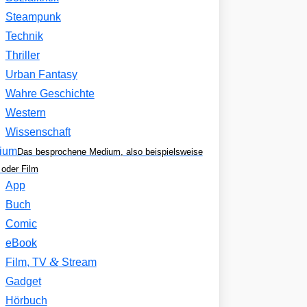
Steampunk
Technik
Thriller
Urban Fantasy
Wahre Geschichte
Western
Wissenschaft
ium
Das besprochene Medium, also beispielsweise
oder Film
App
Buch
Comic
eBook
&
Film, TV
Stream
Gadget
Hörbuch