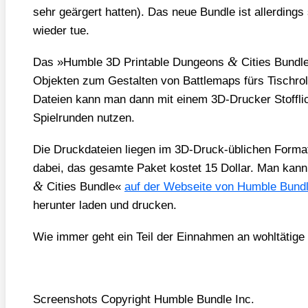
sehr geär­gert hat­ten). Das neue Bund­le ist aller­ding
wie­der tue.
&
Das »Hum­ble 3D Prin­ta­ble Dun­ge­ons
Cities Bund­le
Objek­ten zum Gestal­ten von Batt­le­maps fürs Tisch­rol­
Datei­en kann man dann mit einem 3D-Dru­cker Stoff­lich­
Spiel­run­den nut­zen.
Die Druck­da­tei­en lie­gen im 3D-Druck-übli­chen For­m
dabei, das gesam­te Paket kos­tet 15 Dol­lar. Man kann
&
Cities Bund­le«
auf der Web­sei­te von Hum­ble Bund­
her­un­ter laden und dru­cken.
Wie immer geht ein Teil der Ein­nah­men an wohl­tä­ti­ge
Screen­shots Copy­right Hum­ble Bund­le Inc.