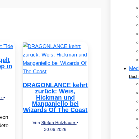
elt
op in
Med
Buch 
DRAGONLANCE kehrt
zurück: Weis,
Hickman und
er
•
Manganiello bei
Wizards Of The Coast
 von
Von
Stefan Holzhauer
•
dete
30.06.2026