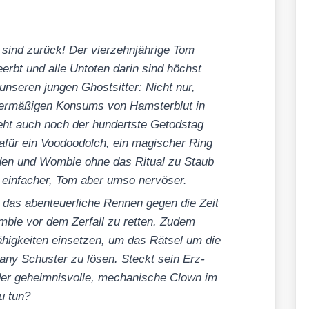
 sind zurück! Der vier­zehn­jäh­ri­ge Tom
eerbt und alle Unto­ten dar­in sind höchst
nse­ren jun­gen Ghost­sit­ter: Nicht nur,
er­mä­ßi­gen Kon­sums von Hams­ter­blut in
teht auch noch der hun­derts­te Getods­tag
ür ein Voo­doo­dolch, ein magi­scher Ring
­den und Wom­bie ohne das Ritu­al zu Staub
 ein­fa­cher, Tom aber umso ner­vö­ser.
, das aben­teu­er­li­che Ren­nen gegen die Zeit
­bie vor dem Zer­fall zu ret­ten. Zudem
ähig­kei­ten ein­set­zen, um das Rät­sel um die
f­fa­ny Schus­ter zu lösen. Steckt sein Erz­
er geheim­nis­vol­le, mecha­ni­sche Clown im
zu tun?