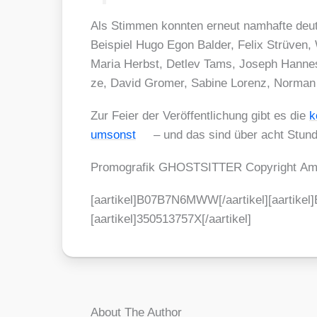
Als Stim­men konn­ten erneut nam­haf­te deu
Bei­spiel Hugo Egon Bal­der, Felix Strü­ven, 
Maria Herbst, Det­lev Tams, Joseph Han­nes­
ze, David Gro­mer, Sabi­ne Lorenz, Nor­man
Zur Fei­er der Ver­öf­fent­li­chung gibt es die
k
umsonst
– und das sind über acht Stun­den
Pro­mo­gra­fik GHOSTSITTER Copy­right Am
[aartikel]B07B7N6MWW[/aartikel][aartikel
[aartikel]350513757X[/aartikel]
About The Author