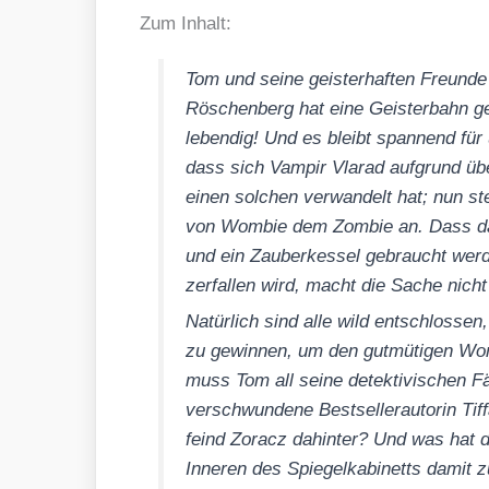
Zum Inhalt:
Tom und sei­ne geis­ter­haf­ten Freun­de
Rös­chen­berg hat eine Geis­ter­bahn g
leben­dig! Und es bleibt span­nend für u
dass sich Vam­pir Vla­rad auf­grund üb
einen sol­chen ver­wan­delt hat; nun s
von Wom­bie dem Zom­bie an. Dass daf
und ein Zau­ber­kes­sel gebraucht wer
zer­fal­len wird, macht die Sache nicht
Natür­lich sind alle wild ent­schlos­sen
zu gewin­nen, um den gut­mü­ti­gen Wom
muss Tom all sei­ne detek­ti­vi­schen F
ver­schwun­de­ne Best­sel­ler­au­torin Ti
feind Zoracz dahin­ter? Und was hat d
Inne­ren des Spie­gel­ka­bi­netts damit 