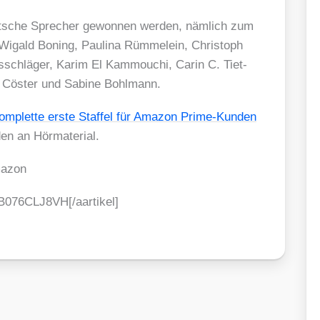
t­sche Spre­cher gewon­nen wer­den, näm­lich zum
Wigald Boning, Pau­li­na Rüm­mel­ein, Chris­toph
schlä­ger, Karim El Kamm­ou­chi, Carin C. Tiet­
 Cös­ter und Sabi­ne Bohl­mann.
om­plet­te ers­te Staf­fel für Ama­zon Prime-Kun­den
 an Hör­ma­te­ri­al.
a­zon
]B076CLJ8VH[/aartikel]