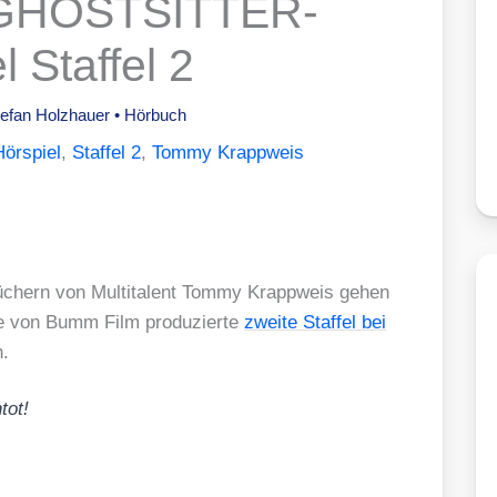
 GHOSTSITTER-
l Staffel 2
tefan Holzhauer
•
Hörbuch
Hörspiel
,
Staffel 2
,
Tommy Krappweis
hern von Mul­ti­ta­lent Tom­my Krapp­weis gehen
ie von Bumm Film pro­du­zier­te
zwei­te Staf­fel bei
h.
ntot!