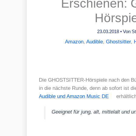
Erschienen:
Hörspie
23.03.2018
• Von
S
Amazon
,
Audible
,
Ghostsitter
,
Die GHOST­SIT­TER-Hör­spie­le nach den Büc
in die nächs­te Run­de, denn ab sofort ist d
Audi­ble und Ama­zon Music DE
erhält­lic
Geeig­net für jung, alt, mit­tel­alt und u