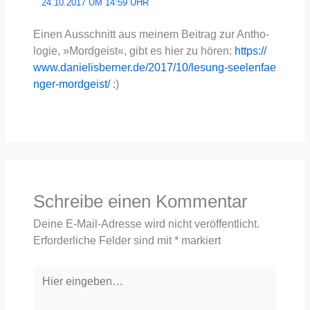
24.10.2017 UM 14:59 UHR
Einen Aus­schnitt aus mei­nem Bei­trag zur Antho­
lo­gie, »Mord­geist«, gibt es hier zu hören:
https://​
www​.danie​lis​ber​ner​.de/​2​0​1​7​/​1​0​/​l​e​s​u​n​g​-​s​e​e​l​e​n​f​a​e​
n​g​e​r​-​m​o​r​d​g​e​i​st/
:)
Schreibe einen Kommentar
Deine E-Mail-Adresse wird nicht veröffentlicht.
Erforderliche Felder sind mit
*
markiert
Hier
eingeben…