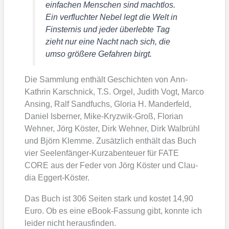
ein­fa­chen Men­schen sind macht­los.
Ein ver­fluch­ter Nebel legt die Welt in
Fins­ter­nis und jeder über­leb­te Tag
zieht nur eine Nacht nach sich, die
umso grö­ße­re Gefah­ren birgt.
Die Samm­lung ent­hält Geschich­ten von Ann-
Kath­rin Kar­schnick, T.S. Orgel, Judith Vogt, Mar­co
Ansing, Ralf Sand­fuchs, Glo­ria H. Man­der­feld,
Dani­el Isber­ner, Mike-Kry­z­wik-Groß, Flo­ri­an
Weh­ner, Jörg Kös­ter, Dirk Weh­ner, Dirk Wal­brühl
und Björn Klem­me. Zusätz­lich ent­hält das Buch
vier See­len­fän­ger-Kurz­aben­teu­er für FATE
CORE aus der Feder von Jörg Kös­ter und Clau­
dia Eggert-Kös­ter.
Das Buch ist 306 Sei­ten stark und kos­tet 14,90
Euro. Ob es eine eBook-Fas­sung gibt, konn­te ich
lei­der nicht her­aus­fin­den.