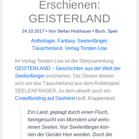
Erschienen:
GEISTERLAND
24.10.2017
• Von
Stefan Holzhauer
•
Buch
,
Spiel
Anthologie
,
Fantasy
,
Seelenfänger
,
Täuscherland
,
Verlag Torsten Low
Im Ver­lag Tors­ten Low ist die Sto­ry­samm­lung
GEISTERLAND –
Geschich­ten aus der Welt der
See­len­fän­ger
erschie­nen. Die Sto­ries dre­hen
sich um das Täu­scher­land aus dem Rol­len­spiel
SEELENFÄNGER, zu dem aktu­ell auch ein
Crowd­fun­ding auf Start­next
läuft. Klap­pen­text:
Ein Land, geplagt durch einen Fluch,
heim­ge­sucht von Mons­tern und ver­lo­
re­nen See­len. Nur See­len­fän­ger kön­
nen der Geis­ter Herr wer­den. Doch die