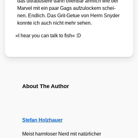
das ultra­düs­te­re dann offen­bar ähn­lich wie bei
Mar­vel mit ein paar Gags auf­zu­lo­ckern schei­
nen. End­lich. Das Grit-Getue von Herrn Sny­der
konn­te ich auch nicht mehr sehen.
»
I hear you can talk to fish« :D
About The Author
Stefan Holzhauer
Meist harmloser Nerd mit natürlicher