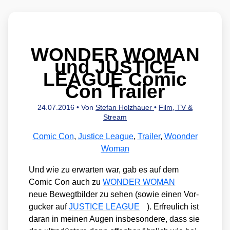
WONDER WOMAN
und JUSTICE
LEAGUE Comic
Con Trailer
24.07.2016
• Von
Stefan Holzhauer
•
Film, TV &
Stream
Comic Con
,
Justice League
,
Trailer
,
Woonder
Woman
Und wie zu erwar­ten war, gab es auf dem
Comic Con auch zu
WONDER WOMAN
neue Bewegt­bil­der zu sehen (sowie einen Vor­
gu­cker auf
JUSTICE LEAGUE
). Erfreu­lich ist
dar­an in mei­nen Augen ins­be­son­de­re, dass sie