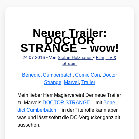
Neuer Trailer:
DOCTOR
STRANGE – wow!
24.07.2016
• Von
Stefan Holzhauer
•
Film, TV &
Stream
Benedict Cumberbatch
,
Comic Con
,
Doctor
Strange
,
Marvel
,
Trailer
Mein lie­ber Herr Magier­ver­ein! Der neue Trai­ler
zu Mar­vels
DOCTOR STRANGE
mit
Bene­
dict Cum­ber­batch
in der Titel­rol­le kann aber
was und lässt sofort die DC-Vor­gu­cker ganz alt
aus­se­hen.