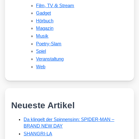
&
Film, TV
Stream
Gadget
Hörbuch
Magazin
Musik
Poetry-Slam
Spiel
Veranstaltung
Web
Neueste Artikel
Da klingelt der Spinnensinn: SPIDER-MAN –
BRAND NEW DAY
SHANGRI-LA