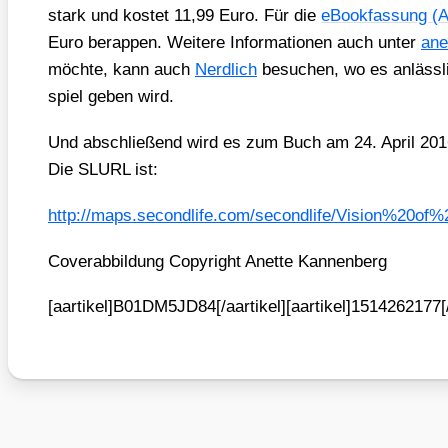
stark und kos­tet 11,99 Euro. Für die
eBook­fas­sung 
Euro berap­pen. Wei­te­re Infor­ma­tio­nen auch unter
anet
möch­te, kann auch
Nerd­lich
besu­chen, wo es anläss­
spiel geben wird.
Und abschlie­ßend wird es zum Buch am 24. April 201
Die SLURL ist:
http://maps.secondlife.com/secondlife/Vision%20of
Cover­ab­bil­dung Copy­right Anet­te Kan­nen­berg
[aartikel]B01DM5JD84[/aartikel][aartikel]1514262177[/