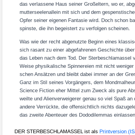
das ver­las­se­ne Haus sei­ner Groß­el­tern, wo er, ab
mut­ter­see­len­al­lein mit sich und dem gespens­ti­sch
Opfer sei­ner eige­nen Fan­ta­sie wird. Doch schon ba
spins­te, die ihn begeis­tert zu ver­fol­gen schei­nen.
Was wie der recht abge­nutz­te Beginn eines klas­si­sch
sich rasant zu einer abge­fah­re­nen Geschich­te übe
das Leben nach dem Tod. Der Ster­be­schla­mas­sel ver
Wei­se phy­si­ka­li­sche Spin­ne­rei­en mit nicht weni­ger
schen Ansät­zen und bleibt dabei immer an der Gren­z
Ganz im Stil sei­nes Vor­gän­gers, dem Mond­mal­heur, 
Sci­ence Fic­tion eher Mit­tel zum Zweck als pure Ab
weil­te und Ali­en­ver­wei­ge­rer genau so viel Spaß 
ande­re Ver­rück­te, die offen­sicht­lich nichts dazu­ge
das zwei­te Aben­teu­er des Dodo­di­lem­mas ein­las­sen
DER STERBESCHLAMASSEL ist als
Print­ver­si­on