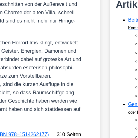
Arti
ge­schnit­ten von der Außen­welt und
en Charme der alten Vil­la, schnell
Beit
ld sind es nicht mehr nur Hirn­ge­
Komm
en Hor­ror­films klingt, ent­wi­ckelt
r Geis­ter, Ener­gien, Dämo­nen und
­bin­det dabei auf gro­tes­ke Art und
 absur­den eso­te­risch-phi­lo­so­phi­
e zum Vor­stell­ba­ren.
sind die kur­zen Aus­flü­ge in die
sicht, so dass Raum­schiff­ge­lang­
an der Geschich­te haben wer­den wie
Gen
­lernt haben und sich statt­des­sen auf
oder 
.
 (ISBN 978–1514262177)
310 Sei­ten