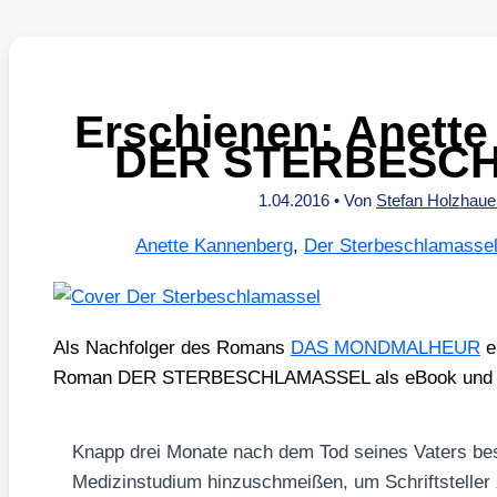
Erschienen: Anett
DER STERBESC
1.04.2016
• Von
Stefan Holzhau
Anette Kannenberg
,
Der Sterbeschlamasse
Als Nach­fol­ger des Romans
DAS MONDMALHEUR
e
Roman DER STERBESCHLAMASSEL als eBook und Pri
Knapp drei Mona­te nach dem Tod sei­nes Vaters bes
Medi­zin­stu­di­um hin­zu­schmei­ßen, um Schrift­stel­l