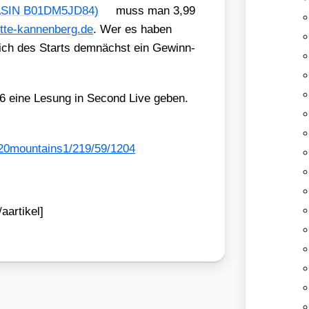
(ASIN B01DM5JD84)
muss man 3,99
​te​-kan​nen​berg​.de
. Wer es haben
lich des Starts dem­nächst ein Gewinn­
6 eine Lesung in Second Live geben.
%20mountains1/219/59/1204
aartikel]