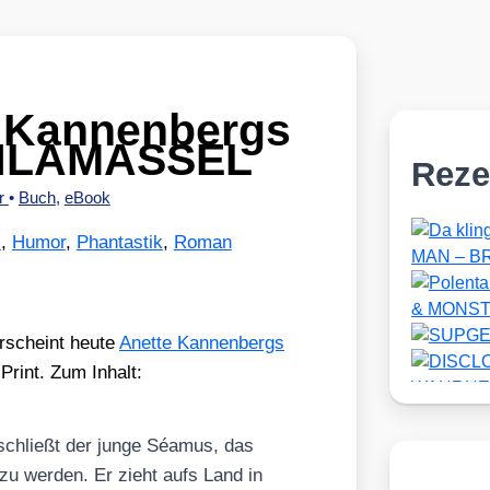
e Kannenbergs
HLAMASSEL
Reze
er
•
Buch
,
eBook
l
,
Humor
,
Phantastik
,
Roman
rscheint heu­te
Anet­te Kan­nen­bergs
nt. Zum Inhalt:
chließt der jun­ge Séa­mus, das
er zu wer­den. Er zieht aufs Land in