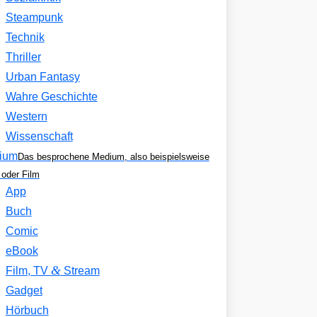
Steampunk
Technik
Thriller
Urban Fantasy
Wahre Geschichte
Western
Wissenschaft
ium
Das besprochene Medium, also beispielsweise
oder Film
App
Buch
Comic
eBook
&
Film, TV
Stream
Gadget
Hörbuch