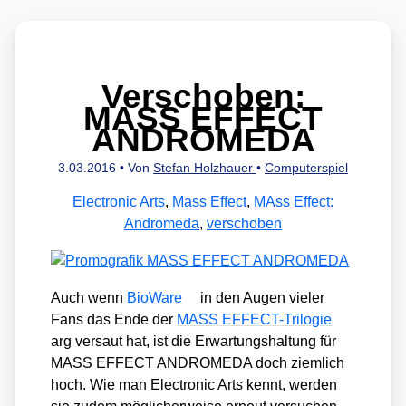
Verschoben:
MASS EFFECT
ANDROMEDA
3.03.2016
• Von
Stefan Holzhauer
•
Computerspiel
Electronic Arts
,
Mass Effect
,
MAss Effect:
Andromeda
,
verschoben
Auch wenn
Bio­Wa­re
in den Augen vie­ler
Fans das Ende der
MASS EFFECT-Tri­lo­gie
arg ver­saut hat, ist die Erwar­tungs­hal­tung für
MASS EFFECT ANDROMEDA doch ziem­lich
hoch. Wie man Elec­tro­nic Arts kennt, wer­den