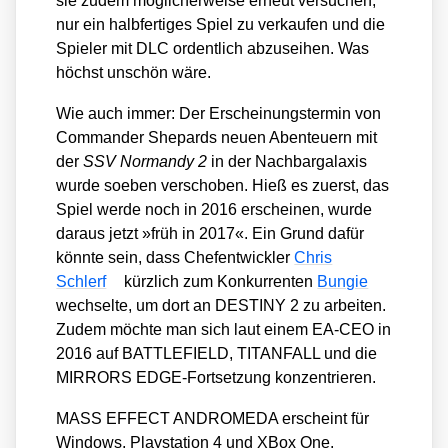
sie zudem mög­li­cher­wei­se erneut ver­su­chen,
nur ein halb­fer­ti­ges Spiel zu ver­kau­fen und die
Spie­ler mit DLC ordent­lich abzu­sei­hen. Was
höchst unschön wäre.
Wie auch immer: Der Erschei­nungs­ter­min von
Com­man­der She­pards neu­en Aben­teu­ern mit
der
SSV Nor­man­dy 2
in der Nach­bar­ga­la­xis
wur­de soeben ver­scho­ben. Hieß es zuerst, das
Spiel wer­de noch in 2016 erschei­nen, wur­de
dar­aus jetzt »früh in 2017«. Ein Grund dafür
könn­te sein, dass Chef­ent­wick­ler
Chris
Schlerf
kürz­lich zum Kon­kur­ren­ten
Bun­gie
wech­sel­te, um dort an DESTINY 2 zu arbei­ten.
Zudem möch­te man sich laut einem EA-CEO in
2016 auf BATTLEFIELD, TITANFALL und die
MIRRORS EDGE-Fort­set­zung kon­zen­trie­ren.
MASS EFFECT ANDROMEDA erscheint für
Win­dows, Play­sta­ti­on 4 und XBox One.