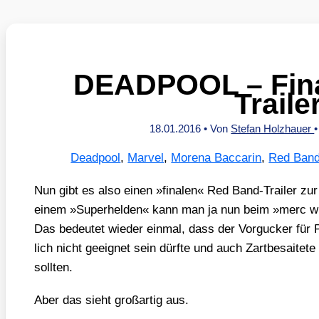
DEADPOOL – Fin
Traile
18.01.2016
• Von
Stefan Holzhauer
Deadpool
,
Marvel
,
Morena Baccarin
,
Red Band 
Nun gibt es also einen »fina­len« Red Band-Trai­ler zu
einem »Super­hel­den« kann man ja nun beim »merc wit
Das bedeu­tet wie­der ein­mal, dass der Vor­gu­cker für P
lich nicht geeig­net sein dürf­te und auch Zart­be­sai­te­t
soll­ten.
Aber das sieht groß­ar­tig aus.