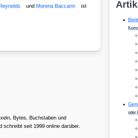
Arti
Rey­nolds
und
More­na Bac­ca­rin
ist
Beit
Komm
Gen
oder 
Pixeln, Bytes, Buchstaben und
schreibt seit 1999 online darüber.