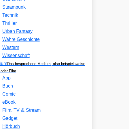
Steampunk
Technik
Thriller
Urban Fantasy
Wahre Geschichte
Western
Wissenschaft
ium
Das besprochene Medium, also beispielsweise
oder Film
App
Buch
Comic
eBook
&
Film, TV
Stream
Gadget
Hörbuch