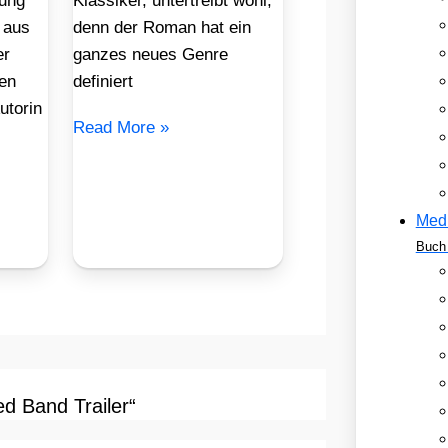
ung
Klassiker, untertreibt wohl,
 aus
denn der Roman hat ein
er
ganzes neues Genre
en
definiert
utorin
Read More »
Med
Buch 
 Band Trailer“