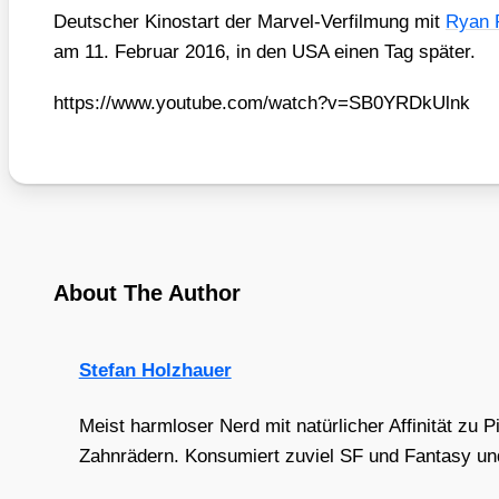
Deut­scher Kino­start der Mar­vel-Ver­fil­mung mit
Ryan 
am 11. Febru­ar 2016, in den USA einen Tag spä­ter.
https://​www​.you​tube​.com/​w​a​t​c​h​?​v​=​S​B​0​Y​R​D​k​U​lnk
About The Author
Stefan Holzhauer
Meist harmloser Nerd mit natürlicher Affinität zu 
Zahnrädern. Konsumiert zuviel SF und Fantasy und 