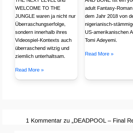
THE NEXT LEVEL und
AND BONE ist ein yo
WELCOME TO THE
adult Fantasy-Roman
JUNGLE waren ja nicht nur
dem Jahr 2018 von d
Überraschungserfolge,
nigerianisch-stämmig
sondern innerhalb ihres
US-amerikanischen A
Videospiel-Kontexts auch
Tomi Adeyemi.
überraschend witzig und
Read More »
ziemlich unterhaltsam.
Read More »
1 Kommentar zu „DEADPOOL – Final Red