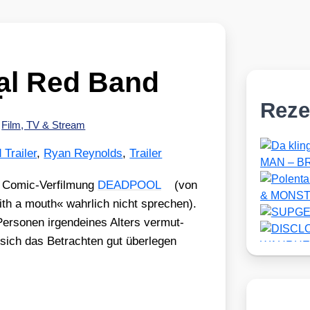
al Red Band
r
Reze
•
Film, TV & Stream
Trailer
,
Ryan Reynolds
,
Trailer
r Comic-Ver­fil­mung
DEADPOOL
(von
h a mouth« wahr­lich nicht spre­chen).
er­so­nen irgend­ei­nes Alters ver­mut­
e sich das Betrach­ten gut über­le­gen