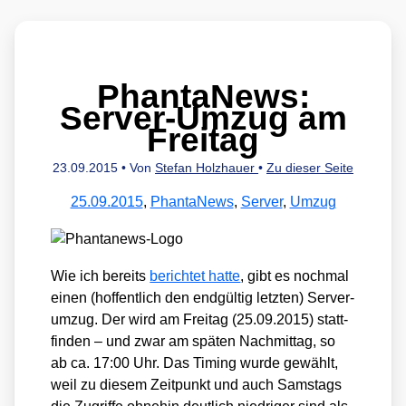
PhantaNews:
Server-Umzug am
Freitag
23.09.2015
• Von
Stefan Holzhauer
•
Zu dieser Seite
25.09.2015
,
PhantaNews
,
Server
,
Umzug
Wie ich bereits
berich­tet hat­te
, gibt es noch­mal
einen (hof­fent­lich den end­gül­tig letz­ten) Ser­ver­
um­zug. Der wird am Frei­tag (25.09.2015) statt­
fin­den – und zwar am spä­ten Nach­mit­tag, so
ab ca. 17:00 Uhr. Das Timing wur­de gewählt,
weil zu die­sem Zeit­punkt und auch Sams­tags