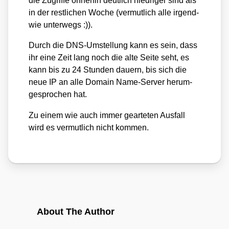
die Zugrif­fe ohne­hin deut­lich nied­ri­ger sind als
in der rest­li­chen Woche (ver­mut­lich alle irgend­
wie unter­wegs :)).
Durch die DNS-Umstel­lung kann es sein, dass
ihr eine Zeit lang noch die alte Sei­te seht, es
kann bis zu 24 Stun­den dau­ern, bis sich die
neue IP an alle Domain Name-Ser­ver her­um­
ge­spro­chen hat.
Zu einem wie auch immer gear­te­ten Aus­fall
wird es ver­mut­lich nicht kom­men.
About The Author