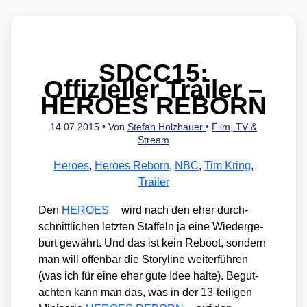
SDCC15:
Offizieller Trailer –
HEROES REBORN
14.07.2015
• Von
Stefan Holzhauer
•
Film, TV &
Stream
Heroes
,
Heroes Reborn
,
NBC
,
Tim Kring
,
Trailer
Den
HEROES
wird nach den eher durch­
schnitt­li­chen letz­ten Staf­feln ja eine Wie­der­ge­
burt gewährt. Und das ist kein Reboot, son­dern
man will offen­bar die Sto­ry­line wei­ter­füh­ren
(was ich für eine eher gute Idee hal­te). Begut­
ach­ten kann man das, was in der 13-teil­i­gen