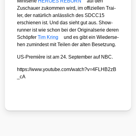
Mini­se­rie
HEROES REBORN
auf den
Zuschau­er zukom­men wird, im offi­zi­el­len Trai­
ler, der natür­lich anläss­lich des SDCC15
erschie­nen ist. Und das sieht gut aus. Show­
run­ner ist wie schon bei der Ori­gi­nal­se­rie deren
Schöp­fer
Tim Kring
und es gibt ein Wie­der­se­
hen zumin­dest mit Tei­len der alten Beset­zung.
US-Pre­miè­re ist am 24. Sep­tem­ber auf NBC.
https://​www​.you​tube​.com/​w​a​t​c​h​?​v​=​4​F​L​H​B​2​z​B​
_cA