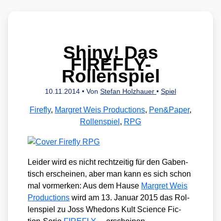
Shiny! Das
FIREFLY-
Rollenspiel
10.11.2014
• Von
Stefan Holzhauer
•
Spiel
Firefly
,
Margret Weis Productions
,
Pen&Paper
,
Rollenspiel
,
RPG
Lei­der wird es nicht recht­zei­tig für den Gaben­
tisch erschei­nen, aber man kann es sich schon
mal vor­mer­ken: Aus dem Hau­se
Mar­gret Weis
Pro­duc­tions
wird am 13. Janu­ar 2015 das Rol­
len­spiel zu Joss Whe­dons Kult Sci­ence Fic­