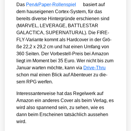
&
Das
Pen
Paper-Rollenspiel
basiert auf
dem haus­ei­ge­nen Cor­tex-Sys­tem, für das
bereits diver­se Hin­ter­grün­de erschie­nen sind
(MARVEL, LEVERAGE, BATTLESTAR
GALACTICA, SUPERNATURAL). Die FIRE­
FLY-Vari­an­te kommt als Hard­co­ver in der Grö­
ße 22,2 x 29,2 cm und hat einen Umfang von
360 Sei­ten. Der Vor­be­stell-Preis bei Ama­zon
liegt im Moment bei 35 Euro. Wer nicht bis zum
Janu­ar war­ten möch­te, kann via
Dri­ve-Thru
schon mal einen Blick auf Aben­teu­er zu die­
sem RPG wer­fen.
Inter­es­san­ter­wei­se hat das Regel­werk auf
Ama­zon ein ande­res Cover als beim Ver­lag, es
wird also span­nend sein, zu sehen, wie es
dann beim Erschei­nen tat­säch­lich aus­se­hen
wird.