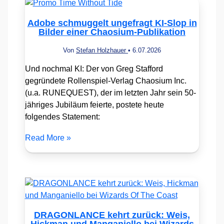
Adobe schmuggelt ungefragt KI-Slop in
Bilder einer Chaosium-Publikation
Von
Stefan Holzhauer
•
6.07.2026
Und nochmal KI: Der von Greg Stafford
gegründete Rollenspiel-Verlag Chaosium Inc.
(u.a. RUNEQUEST), der im letzten Jahr sein 50-
jähriges Jubiläum feierte, postete heute
folgendes Statement:
Read More »
DRAGONLANCE kehrt zurück: Weis,
Hickman und Manganiello bei Wizards