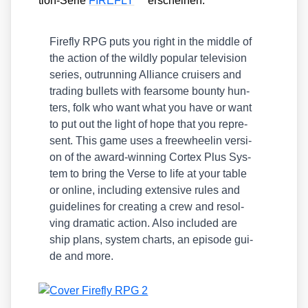
tion-Serie
FIREFLY
erschei­nen.
Fire­fly RPG puts you right in the midd­le of
the action of the wild­ly popu­lar tele­vi­si­on
series, outrun­ning Alli­ance crui­sers and
tra­ding bul­lets with fear­so­me boun­ty hun­
ters, folk who want what you have or want
to put out the light of hope that you repre­
sent. This game uses a free­whee­lin ver­si­
on of the award-win­ning Cor­tex Plus Sys­
tem to bring the Ver­se to life at your table
or online, inclu­ding exten­si­ve rules and
gui­de­lines for crea­ting a crew and resol­
ving dra­ma­tic action. Also included are
ship plans, sys­tem charts, an epi­so­de gui­
de and more.