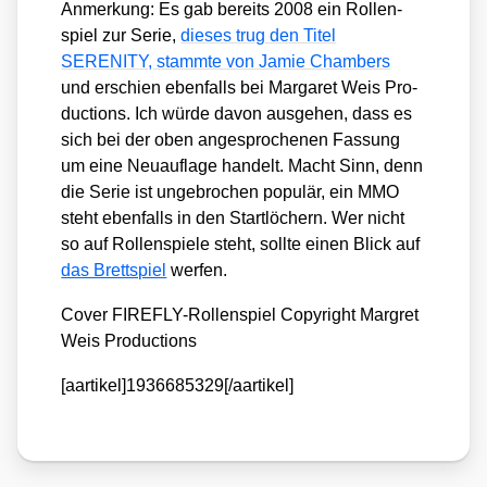
Anmer­kung: Es gab bereits 2008 ein Rol­len­
spiel zur Serie,
die­ses trug den Titel
SERENITY, stamm­te von Jamie Cham­bers
und erschien eben­falls bei Mar­ga­ret Weis Pro­
duc­tions. Ich wür­de davon aus­ge­hen, dass es
sich bei der oben ange­spro­che­nen Fas­sung
um eine Neu­auf­la­ge han­delt. Macht Sinn, denn
die Serie ist unge­bro­chen popu­lär, ein MMO
steht eben­falls in den Start­lö­chern. Wer nicht
so auf Rol­len­spie­le steht, soll­te einen Blick auf
das Brett­spiel
wer­fen.
Cover FIRE­FLY-Rol­len­spiel Copy­right Mar­gret
Weis Pro­duc­tions
[aartikel]1936685329[/aartikel]