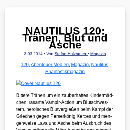
NAUTILUS 120:
Tränen, Blut und
Asche
3.03.2014
• Von
Stefan Holzhauer
•
Magazin
120
,
Abenteuer Medien
,
Magazin
,
Nautilus
,
Phantastikmagazin
Bit­te­re Trä­nen um ein zau­ber­haf­tes Kin­der­mäd­
chen, rasan­te Vam­pir-Action um Blut­schwes­
tern, heroi­sches Blut­ver­gie­ßen beim Kampf der
Grie­chen gegen Per­ser­kö­nig Xer­xes und men­
gen­wei­se Lava und Asche beim Aus­bruch des