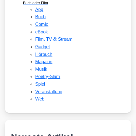
Buch oder Film
App
Buch
Comic
eBook
&
Film, TV
Stream
Gadget
Hörbuch
Magazin
Musik
Poetry-Slam
Spiel
Veranstaltung
Web