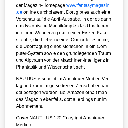
der Maga­zin-Home­page
www​.fan​ta​sy​m​a​ga​zin​
.de
online durch­blät­tern. Dort gibt es auch eine
Vor­schau auf die April-Aus­ga­be, in der es dann
um dys­to­pi­sche Macht­kämp­fe, das Über­le­ben
in einem Wun­der­zug nach einer Eis­zeit-Kata­
stro­phe, die Lie­be zu einer Com­pu­ter-Stim­me,
die Über­tra­gung eines Men­schen in ein Com­
pu­ter-Sys­tem sowie den grund­le­gen­den Traum
und Alp­traum von der Maschi­nen-Intel­li­genz in
Phan­tas­tik und Wis­sen­schaft geht.
NAUTIUS erscheint im Aben­teu­er Medi­en Ver­
lag und kann im gut­sor­tier­ten Zeit­schrif­ten­han­
del bezo­gen wer­den. Bei Ama­zon erhält man
das Maga­zin eben­falls, dort aller­dings nur im
Abon­ne­ment.
Cover NAUTILUS 120 Copy­right Aben­teu­er
Medi­en