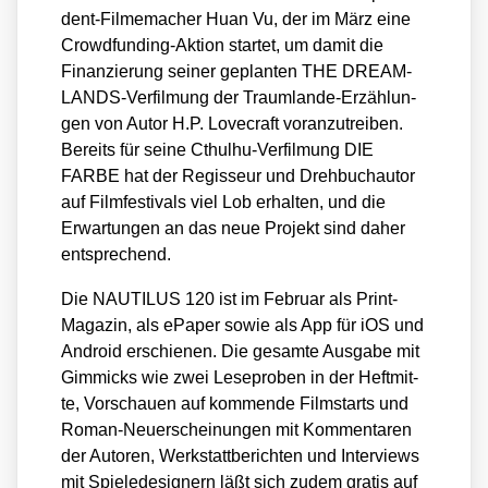
dent-Fil­me­ma­cher Huan Vu, der im März eine
Crowd­fun­ding-Akti­on star­tet, um damit die
Finan­zie­rung sei­ner geplan­ten THE DREAM­
LANDS-Ver­fil­mung der Traum­lan­de-Erzäh­lun­
gen von Autor H.P. Love­craft vor­an­zu­trei­ben.
Bereits für sei­ne Cthul­hu-Ver­fil­mung DIE
FARBE hat der Regis­seur und Dreh­buch­au­tor
auf Film­fes­ti­vals viel Lob erhal­ten, und die
Erwar­tun­gen an das neue Pro­jekt sind daher
ent­spre­chend.
Die NAUTILUS 120 ist im Febru­ar als Print-
Maga­zin, als ePa­per sowie als App für iOS und
Android erschie­nen. Die gesam­te Aus­ga­be mit
Gim­micks wie zwei Lese­pro­ben in der Heft­mit­
te, Vor­schau­en auf kom­men­de Film­starts und
Roman-Neu­erschei­nun­gen mit Kom­men­ta­ren
der Autoren, Werk­statt­be­rich­ten und Inter­views
mit Spie­le­de­si­gnern läßt sich zudem gra­tis auf