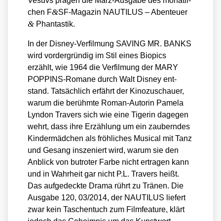
Vesuvs prä­gen die März-Aus­ga­be des monat­li­
&
chen F
SF-Magazin NAUTILUS – Aben­teu­er
&
Phan­tas­tik.
In der Dis­ney-Ver­fil­mung SAVING MR. BANKS
wird vor­der­grün­dig im Stil eines Bio­pics
erzählt, wie 1964 die Ver­fil­mung der MARY
POP­PINS-Roma­ne durch Walt Dis­ney ent­
stand. Tat­säch­lich erfährt der Kino­zu­schau­er,
war­um die berühm­te Roman-Autorin Pame­la
Lyn­don Tra­vers sich wie eine Tige­rin dage­gen
wehrt, dass ihre Erzäh­lung um ein zau­bern­des
Kin­der­mäd­chen als fröh­li­ches Musi­cal mit Tanz
und Gesang insze­niert wird, war­um sie den
Anblick von but­ro­ter Far­be nicht ertra­gen kann
und in Wahr­heit gar nicht P.L. Tra­vers heißt.
Das auf­ge­deck­te Dra­ma rührt zu Trä­nen. Die
Aus­ga­be 120, 03/​2014, der NAUTILUS lie­fert
zwar kein Taschen­tuch zum Film­fea­ture, klärt