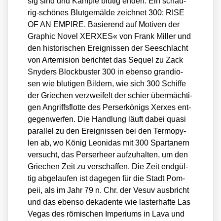
sig sind und Kämp­fe blu­tig enden. Ein schau­
rig-schö­nes Blut­ge­mäl­de zeich­net 300: RISE
OF AN EMPIRE. Basie­rend auf Moti­ven der
Gra­phic Novel XERXES« von Frank Mil­ler und
den his­to­ri­schen Ereig­nis­sen der See­schlacht
von Arte­mi­si­on berich­tet das Sequel zu Zack
Sny­ders Block­bus­ter 300 in eben­so gran­dio­
sen wie blu­ti­gen Bil­dern, wie sich 300 Schif­fe
der Grie­chen ver­zwei­felt der schier über­mäch­ti­
gen Angriffs­flot­te des Per­ser­kö­nigs Xer­xes ent­
ge­gen­wer­fen. Die Hand­lung läuft dabei qua­si
par­al­lel zu den Ereig­nis­sen bei den Ter­mo­py­
len ab, wo König Leo­ni­das mit 300 Spar­ta­nern
ver­sucht, das Pers­er­heer auf­zu­hal­ten, um den
Grie­chen Zeit zu ver­schaf­fen. Die Zeit end­gül­
tig abge­lau­fen ist dage­gen für die Stadt Pom­
peii, als im Jahr 79 n. Chr. der Vesuv aus­bricht
und das eben­so deka­den­te wie las­ter­haf­te Las
Vegas des römi­schen Impe­ri­ums in Lava und