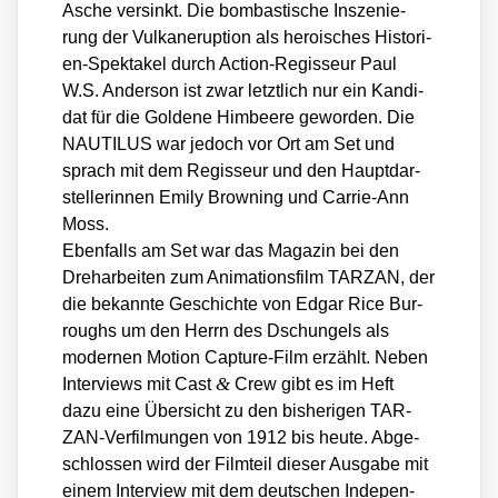
Asche ver­sinkt. Die bom­bas­ti­sche Insze­nie­
rung der Vul­kan­erup­ti­on als heroi­sches His­to­ri­
en-Spek­ta­kel durch Action-Regis­seur Paul
W.S. Ander­son ist zwar letzt­lich nur ein Kan­di­
dat für die Gol­de­ne Him­bee­re gewor­den. Die
NAUTILUS war jedoch vor Ort am Set und
sprach mit dem Regis­seur und den Haupt­dar­
stel­le­rin­nen Emi­ly Brow­ning und Car­rie-Ann
Moss.
Eben­falls am Set war das Maga­zin bei den
Dreh­ar­bei­ten zum Ani­ma­ti­ons­film TARZAN, der
die bekann­te Geschich­te von Edgar Rice Bur­
roughs um den Herrn des Dschun­gels als
moder­nen Moti­on Cap­tu­re-Film erzählt. Neben
&
Inter­views mit Cast
Crew gibt es im Heft
dazu eine Über­sicht zu den bis­he­ri­gen TAR­
ZAN-Ver­fil­mun­gen von 1912 bis heu­te. Abge­
schlos­sen wird der Film­teil die­ser Aus­ga­be mit
einem Inter­view mit dem deut­schen Inde­pen­