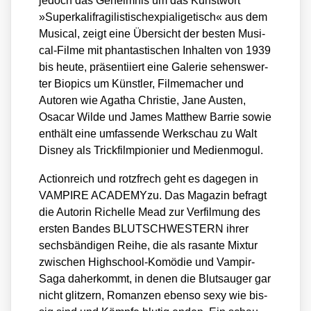
jedoch das Geheim­nis um das Kunst­wort
»Super­ka­li­fra­gi­lis­tisch­ex­pia­li­ge­tisch« aus dem
Musi­cal, zeigt eine Über­sicht der bes­ten Musi­
cal-Fil­me mit phan­tas­ti­schen Inhal­ten von 1939
bis heu­te, prä­sen­ti­iert eine Gale­rie sehens­wer­
ter Bio­pics um Künst­ler, Fil­me­ma­cher und
Autoren wie Aga­tha Chris­tie, Jane Aus­ten,
Osa­car Wil­de und James Matthew Bar­rie sowie
ent­hält eine umfas­sen­de Werk­schau zu Walt
Dis­ney als Trick­film­pio­nier und Medi­en­mo­gul.
Action­reich und rotz­frech geht es dage­gen in
VAMPIRE ACA­DE­MY­zu. Das Maga­zin befragt
die Autorin Richel­le Mead zur Ver­fil­mung des
ers­ten Ban­des BLUTSCHWESTERN ihrer
sechs­bän­di­gen Rei­he, die als rasan­te Mix­tur
zwi­schen High­school-Komö­die und Vam­pir-
Saga daher­kommt, in denen die Blut­sauger gar
nicht glit­zern, Roman­zen eben­so sexy wie bis­