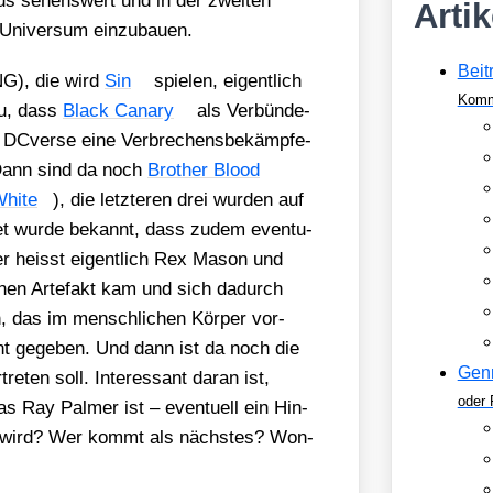
us sehens­wert und in der zwei­ten
Arti
ni­ver­sum ein­zu­bau­en.
Beit
G), die wird
Sin
spie­len, eigent­lich
Komm
zu, dass
Black Cana­ry
als Ver­bün­de­
en DCver­se eine Ver­bre­chens­be­kämp­fe­
Dann sind da noch
Brot­her Blood
White
), die letz­te­ren drei wur­den auf
et wur­de bekannt, dass zudem even­tu­
Der heisst eigent­lich Rex Mason und
schen Arte­fakt kam und sich dadurch
n, das im mensch­li­chen Kör­per vor­
nt gege­ben. Und dann ist da noch die
Gen
e­ten soll. Inter­es­sant dar­an ist,
oder 
­as Ray Pal­mer ist – even­tu­ell ein Hin­
ten wird? Wer kommt als nächs­tes? Won­