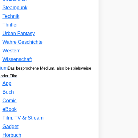
Steampunk
Technik
Thriller
Urban Fantasy
Wahre Geschichte
Western
Wissenschaft
ium
Das besprochene Medium, also beispielsweise
oder Film
App
Buch
Comic
eBook
&
Film, TV
Stream
Gadget
Hörbuch