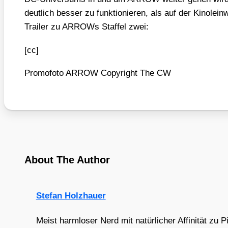
deut­lich bes­ser zu funk­tio­nie­ren, als auf der Kino­l
Trai­ler zu ARROWs Staf­fel zwei:
[cc]
Pro­mo­fo­to ARROW Copy­right The CW
About The Author
Stefan Holzhauer
Meist harmloser Nerd mit natürlicher Affinität zu 