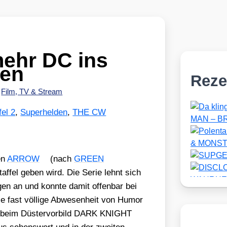
ehr DC ins
hen
Reze
•
Film, TV & Stream
fel 2
,
Superhelden
,
THE CW
en
ARROW
(nach
GREEN
taf­fel geben wird. Die Serie lehnt sich
­gen an und konn­te damit offen­bar bei
e fast völ­li­ge Abwe­sen­heit von Humor
ar beim Düs­ter­vor­bild DARK KNIGHT