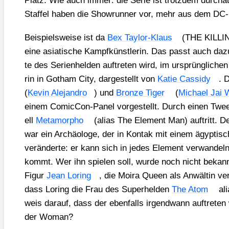
Platz. Wie auch immer: die Serie ist trotz­dem durch­a
Staf­fel haben die Show­run­ner vor, mehr aus dem DC-U
Bei­spiels­wei­se ist da
Bex Tay­lor-Klaus
(THE KILLIN
eine asia­ti­sche Kampf­künst­le­rin. Das passt auch da
te des Seri­en­hel­den auf­tre­ten wird, im ursprüng­li­ch
rin in Got­ham City, dar­ge­stellt von
Katie Cass­idy
. 
(
Kevin Ale­jan­dro
) und
Bron­ze Tiger
(
Micha­el Jai 
einem Comic­Con-Panel vor­ge­stellt. Durch einen Twe
ell
Meta­mor­pho
(ali­as The Ele­ment Man) auf­tritt. 
war ein Archäo­lo­ge, der in Kon­tak mit einem ägyp­ti­
ver­än­der­te: er kann sich in jedes Ele­ment ver­wan­del
kommt. Wer ihn spie­len soll, wur­de noch nicht bekan
Figur
Jean Loring
, die Moira Queen als Anwäl­tin ver­tr
dass Loring die Frau des Super­hel­den
The Atom
ali
weis dar­auf, dass der eben­falls irgend­wann auf­tre­
der Woman?