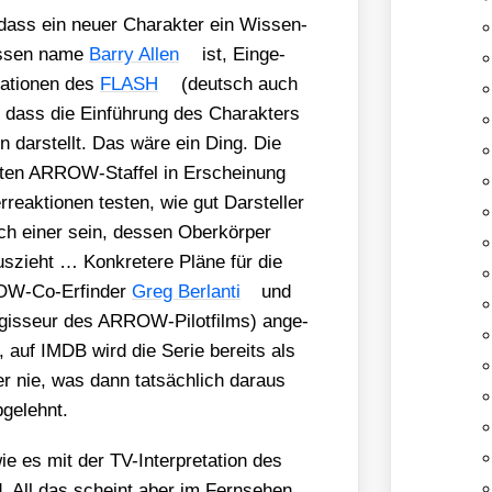
 dass ein neu­er Cha­rak­ter ein Wis­sen­
des­sen name
Bar­ry Allen
ist, Ein­ge­
a­tio­nen des
FLASH
(deutsch auch
ass die Ein­füh­rung des Cha­rak­ters
den dar­stellt. Das wäre ein Ding. Die
hs­ten ARROW-Staf­fel in Erschei­nung
e­ak­tio­nen tes­ten, wie gut Dar­stel­ler
ch einer sein, des­sen Ober­kör­per
zieht … Kon­kre­te­re Plä­ne für die
ARROW-Co-Erfin­der
Greg Ber­lan­ti
und
is­seur des ARROW-Pilot­films) ange­
, auf IMDB wird die Serie bereits als
er nie, was dann tat­säch­lich dar­aus
ge­lehnt.
 es mit der TV-Inter­pre­ta­ti­on des
All das scheint aber im Fern­se­hen