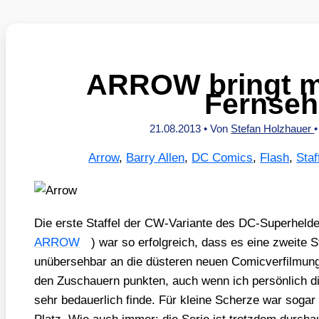
ARROW bringt m
Fernse
21.08.2013
• Von
Stefan Holzhauer
Arrow
,
Barry Allen
,
DC Comics
,
Flash
,
Staf
Die ers­te Staf­fel der CW-Vari­an­te des DC-Super­hel­d
ARROW
) war so erfolg­reich, dass es eine zwei­te S
unüber­seh­bar an die düs­te­ren neu­en Comic­ver­fil­mun
den Zuschau­ern punk­ten, auch wenn ich per­sön­lich di
sehr bedau­er­lich fin­de. Für klei­ne Scher­ze war sog