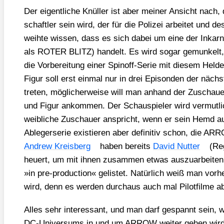
Der eigent­li­che Knül­ler ist aber mei­ner Ansicht nach,
schaft­ler sein wird, der für die Poli­zei arbei­tet und 
weih­te wis­sen, dass es sich dabei um eine der Inkar­n
als ROTER BLITZ) han­delt. Es wird sogar gemun­kelt, d
die Vor­be­rei­tung einer Spin­off-Serie mit die­sem Hel­
Figur soll erst ein­mal nur in drei Epi­son­den der näc
tre­ten, mög­li­cher­wei­se will man anhand der Zuschau­er­r
und Figur ankom­men. Der Schau­spie­ler wird ver­mut­li
weib­li­che Zuschau­er anspricht, wenn er sein Hemd aus­
Able­ger­se­rie exis­tie­ren aber defi­ni­tiv schon, die 
Andrew Kreis­berg
haben bereits
David Nut­ter
(Reg
heu­ert, um mit ihnen zusam­men etwas aus­zu­ar­bei­ten
»in pre-pro­duc­tion« gelis­tet. Natür­lich weiß man vor­h
wird, denn es wer­den durch­aus auch mal Pilot­fil­me ab
Alles sehr inter­es­sant, und man darf gespannt sein, wie
DC-Uni­ver­sums in und um ARROW wei­ter gehen wird. 