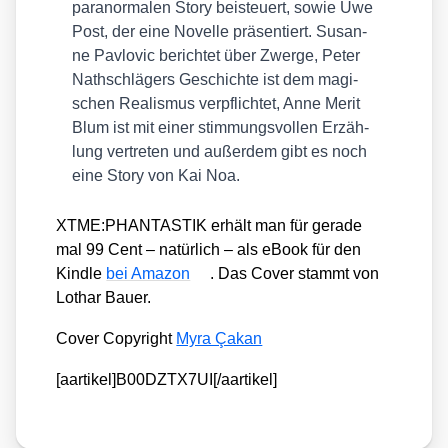
para­nor­ma­len Sto­ry bei­steu­ert, sowie Uwe
Post, der eine Novel­le prä­sen­tiert. Susan­
ne Pav­lo­vic berich­tet über Zwer­ge, Peter
Nath­schlä­gers Geschich­te ist dem magi­
schen Rea­lis­mus ver­pflich­tet, Anne Merit
Blum ist mit einer stim­mungs­vol­len Erzäh­
lung ver­tre­ten und außer­dem gibt es noch
eine Sto­ry von Kai Noa.
XTME:PHANTASTIK erhält man für gera­de
mal 99 Cent – natür­lich – als eBook für den
Kind­le
bei Ama­zon
. Das Cover stammt von
Lothar Bau­er.
Cover Copy­right
Myra Çakan
[aartikel]B00DZTX7UI[/aartikel]