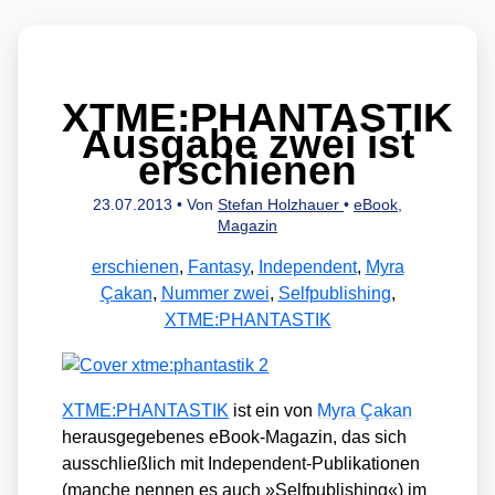
XTME:PHANTASTIK
Ausgabe zwei ist
erschienen
23.07.2013
• Von
Stefan Holzhauer
•
eBook
,
Magazin
erschienen
,
Fantasy
,
Independent
,
Myra
Çakan
,
Nummer zwei
,
Selfpublishing
,
XTME:PHANTASTIK
XTME:PHANTASTIK
ist ein von
Myra Çakan
her­aus­ge­ge­be­nes eBook-Maga­zin, das sich
aus­schließ­lich mit Inde­pen­dent-Publi­ka­tio­nen
(man­che nen­nen es auch »Self­pu­bli­shing«) im