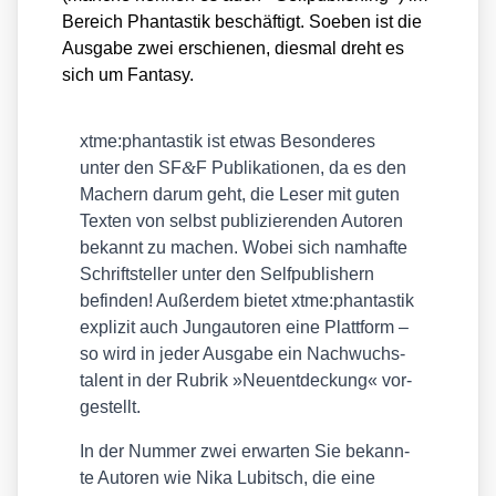
Bereich Phan­tas­tik beschäf­tigt. Soeben ist die
Aus­ga­be zwei erschie­nen, dies­mal dreht es
sich um Fan­ta­sy.
xtme:phantastik ist etwas Beson­de­res
&
unter den SF
F Publi­ka­tio­nen, da es den
Machern dar­um geht, die Leser mit guten
Tex­ten von selbst publi­zie­ren­den Autoren
bekannt zu machen. Wobei sich nam­haf­te
Schrift­stel­ler unter den Self­pu­blishern
befin­den! Außer­dem bie­tet xtme:phantastik
expli­zit auch Jung­au­to­ren eine Platt­form –
so wird in jeder Aus­ga­be ein Nach­wuchs­
ta­lent in der Rubrik »Neu­ent­de­ckung« vor­
ge­stellt.
In der Num­mer zwei erwar­ten Sie bekann­
te Autoren wie Nika Lubit­sch, die eine