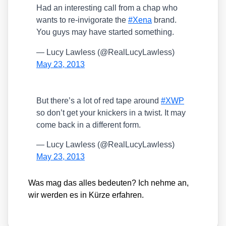
Had an inte­res­t­ing call from a chap who
wants to re-invi­go­ra­te the
#Xena
brand.
You guys may have star­ted some­thing.
— Lucy Law­less (@RealLucyLawless)
May 23, 2013
But there’s a lot of red tape around
#XWP
so don’t get your kni­ckers in a twist. It may
come back in a dif­fe­rent form.
— Lucy Law­less (@RealLucyLawless)
May 23, 2013
Was mag das alles bedeu­ten? Ich neh­me an,
wir wer­den es in Kür­ze erfah­ren.