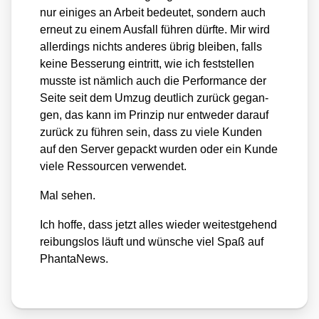
nur eini­ges an Arbeit bedeu­tet, son­dern auch
erneut zu einem Aus­fall füh­ren dürf­te. Mir wird
aller­dings nichts ande­res übrig blei­ben, falls
kei­ne Bes­se­rung ein­tritt, wie ich fest­stel­len
muss­te ist näm­lich auch die Per­for­mance der
Sei­te seit dem Umzug deut­lich zurück gegan­
gen, das kann im Prin­zip nur ent­we­der dar­auf
zurück zu füh­ren sein, dass zu vie­le Kun­den
auf den Ser­ver gepackt wur­den oder ein Kun­de
vie­le Res­sour­cen ver­wen­det.
Mal sehen.
Ich hof­fe, dass jetzt alles wie­der wei­test­ge­hend
rei­bungs­los läuft und wün­sche viel Spaß auf
Phan­ta­News.