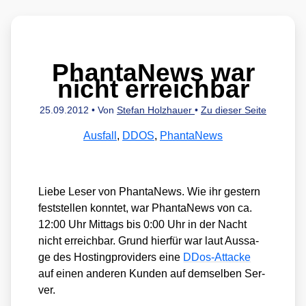
PhantaNews war
nicht erreichbar
25.09.2012
• Von
Stefan Holzhauer
•
Zu dieser Seite
Ausfall
,
DDOS
,
PhantaNews
Lie­be Leser von Phan­ta­News. Wie ihr ges­tern
fest­stel­len konn­tet, war Phan­ta­News von ca.
12:00 Uhr Mit­tags bis 0:00 Uhr in der Nacht
nicht erreich­bar. Grund hier­für war laut Aus­sa­
ge des Hos­ting­pro­vi­ders eine
DDos-Atta­cke
auf einen ande­ren Kun­den auf dem­sel­ben Ser­
ver.