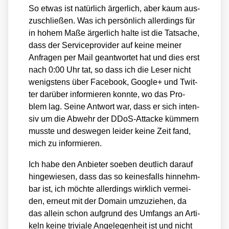
So etwas ist natür­lich ärger­lich, aber kaum aus­
zu­schlie­ßen. Was ich per­sön­lich aller­dings für
in hohem Maße ärger­lich hal­te ist die Tat­sa­che,
dass der Ser­vice­pro­vi­der auf kei­ne mei­ner
Anfra­gen per Mail geant­wor­tet hat und dies erst
nach 0:00 Uhr tat, so dass ich die Leser nicht
wenigs­tens über Face­book, Goog­le+ und Twit­
ter dar­über infor­mie­ren konn­te, wo das Pro­
blem lag. Sei­ne Ant­wort war, dass er sich inten­
siv um die Abwehr der DDoS-Atta­cke küm­mern
muss­te und des­we­gen lei­der kei­ne Zeit fand,
mich zu infor­mie­ren.
Ich habe den Anbie­ter soeben deut­lich dar­auf
hin­ge­wie­sen, dass das so kei­nes­falls hin­nehm­
bar ist, ich möch­te aller­dings wirk­lich ver­mei­
den, erneut mit der Domain umzu­zie­hen, da
das allein schon auf­grund des Umfangs an Arti­
keln kei­ne tri­via­le Ange­le­gen­heit ist und nicht