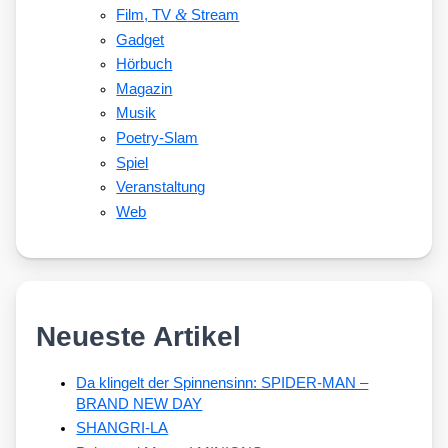
&
Film, TV
Stream
Gadget
Hörbuch
Magazin
Musik
Poetry-Slam
Spiel
Veranstaltung
Web
Neueste Artikel
Da klingelt der Spinnensinn: SPIDER-MAN –
BRAND NEW DAY
SHANGRI-LA