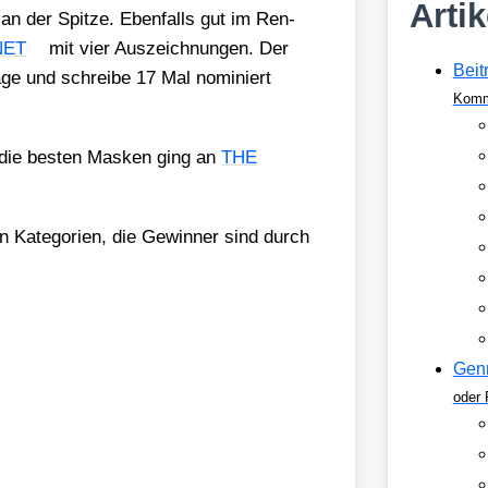
Arti
 der Spit­ze. Eben­falls gut im Ren­
NET
mit vier Aus­zeich­nun­gen. Der
Beit
age und schrei­be 17 Mal nomi­niert
Komm
 die bes­ten Mas­ken ging an
THE
­gen Kate­go­rien, die Gewin­ner sind durch
Gen
oder 