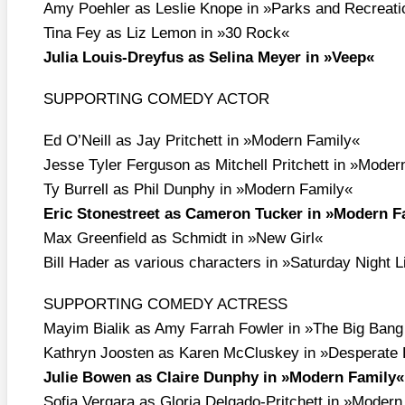
Amy Poeh­ler as Les­lie Knope in »Parks and Recrea­ti
Tina Fey as Liz Lemon in »30 Rock«
Julia Lou­is-Drey­fus as Seli­na Mey­er in »Veep«
SUPPORTING COMEDY ACTOR
Ed O’N­eill as Jay Prit­chett in »Modern Fami­ly«
Jes­se Tyler Fer­gu­son as Mit­chell Prit­chett in »Moder
Ty Bur­rell as Phil Dun­phy in »Modern Fami­ly«
Eric Stonestreet as Came­ron Tucker in »Modern Fa
Max Green­field as Schmidt in »New Girl«
Bill Hader as various cha­rac­ters in »Satur­day Night 
SUPPORTING COMEDY ACTRESS
May­im Bia­lik as Amy Farr­ah Fow­ler in »The Big Bang
Kath­ryn Joos­ten as Karen McClus­key in »Despe­ra­te
Julie Bowen as Clai­re Dun­phy in »Modern Fami­ly«
Sofia Ver­ga­ra as Glo­ria Del­ga­do-Prit­chett in »Modern