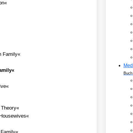
­on«
n Fami­ly«
Med
mi­ly«
Buch 
Live«
 Theo­ry«
 House­wi­ves«
 Fami­ly«