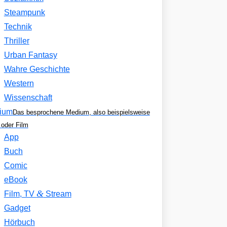
Steampunk
Technik
Thriller
Urban Fantasy
Wahre Geschichte
Western
Wissenschaft
ium
Das besprochene Medium, also beispielsweise
oder Film
App
Buch
Comic
eBook
&
Film, TV
Stream
Gadget
Hörbuch