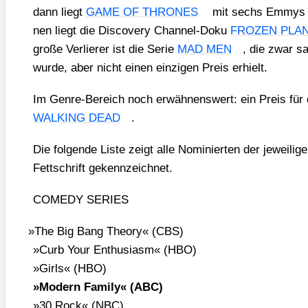
dann liegt
GAME OF THRONES
mit sechs Emmys an
nen liegt die Dis­co­very Chan­nel-Doku
FROZEN PLA
gro­ße Ver­lie­rer ist die Serie
MAD MEN
, die zwar s
wur­de, aber nicht einen ein­zi­gen Preis erhielt.
Im Gen­re-Bereich noch erwäh­nens­wert: ein Preis für
WALKING DEAD
.
Die fol­gen­de Lis­te zeigt alle Nomi­nier­ten der jewei­li
Fett­schrift gekenn­zeich­net.
COMEDY SERIES
»
The Big Bang Theo­ry« (CBS)
»Curb Your Enthu­si­asm« (HBO)
»Girls« (HBO)
»Modern Fami­ly« (ABC)
»30 Rock« (NBC)