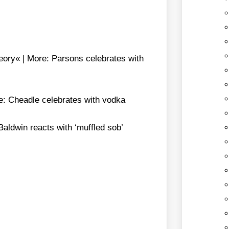
­ry« | More: Par­sons cele­bra­tes with
 Chead­le cele­bra­tes with vod­ka
ld­win reacts with ‘muf­fled sob’