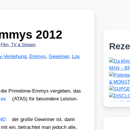
Emmys 2012
Reze
•
Film, TV & Stream
-Verleihung
,
Emmys
,
Gewinner
,
Los
 die Prime­time-Emmys ver­ge­ben, das
ces
(ATAS) für beson­de­re Leis­tun­
ND
der gro­ße Gewin­ner ist, dann
 mit ein, betrach­tet man jedoch alle,