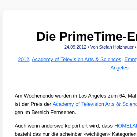
Die PrimeTime-
24.09.2012
• Von
Stefan Holzhauer
2012
,
Academy of Television Arts & Sciences
,
Emmy
Angeles
Am Wochen­en­de wur­den in Los Ange­les zum 64. Mal
&
ist der Preis der
Aca­de­my of Tele­vi­si­on Arts
Sci­en­
gen im Bereich Fern­se­hen.
Auch wenn anders­wo kol­por­tiert wird, dass
HOMELA
bezieht das nur die schein­bar »wich­ti­gen« Kate­go­rien