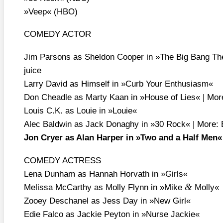
»Veep« (HBO)
COMEDY ACTOR
Jim Par­sons as Shel­don Coo­per in »The Big Bang Theo
juice
Lar­ry David as Hims­elf in »Curb Your Enthu­si­asm«
Don Chead­le as Mar­ty Kaan in »House of Lies« | More:
Lou­is C.K. as Lou­ie in »Lou­ie«
Alec Bald­win as Jack Donag­hy in »30 Rock« | More: Ba
Jon Cryer as Alan Har­per in »Two and a Half Men«
COMEDY ACTRESS
Lena Dun­ham as Han­nah Hor­vath in »Girls«
&
Melis­sa McCar­thy as Mol­ly Flynn in »Mike
Mol­ly«
Zooey Descha­nel as Jess Day in »New Girl«
Edie Fal­co as Jackie Pey­ton in »Nur­se Jackie«