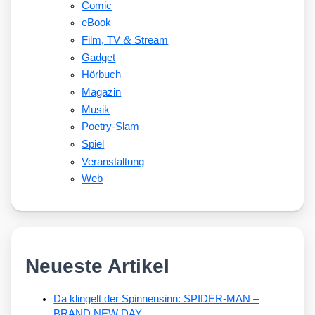
Comic
eBook
&
Film, TV
Stream
Gadget
Hörbuch
Magazin
Musik
Poetry-Slam
Spiel
Veranstaltung
Web
Neueste Artikel
Da klingelt der Spinnensinn: SPIDER-MAN –
BRAND NEW DAY