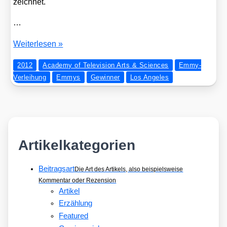
zeich­net.
…
Die
Wei­ter­le­sen »
Prime­
2012
Academy of Television Arts & Sciences
Emmy-
Time-
Verleihung
Emmys
Gewinner
Los Angeles
Emmys
2012
Artikelkategorien
Beitragsart
Die Art des Artikels, also beispielsweise
Kommentar oder Rezension
Artikel
Erzählung
Featured