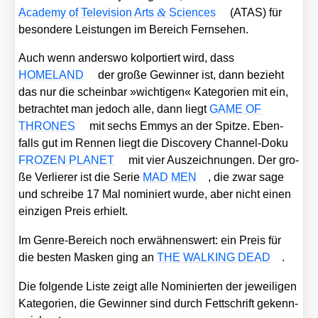
&
Aca­de­my of Tele­vi­si­on Arts
Sci­en­ces
(ATAS) für
beson­de­re Leis­tun­gen im Bereich Fern­se­hen.
Auch wenn anders­wo kol­por­tiert wird, dass
HOMELAND
der gro­ße Gewin­ner ist, dann bezieht
das nur die schein­bar »wich­ti­gen« Kate­go­rien mit ein,
betrach­tet man jedoch alle, dann liegt
GAME OF
THRONES
mit sechs Emmys an der Spit­ze. Eben­
falls gut im Ren­nen liegt die Dis­co­very Chan­nel-Doku
FROZEN PLANET
mit vier Aus­zeich­nun­gen. Der gro­
ße Ver­lie­rer ist die Serie
MAD MEN
, die zwar sage
und schrei­be 17 Mal nomi­niert wur­de, aber nicht einen
ein­zi­gen Preis erhielt.
Im Gen­re-Bereich noch erwäh­nens­wert: ein Preis für
die bes­ten Mas­ken ging an
THE WALKING DEAD
.
Die fol­gen­de Lis­te zeigt alle Nomi­nier­ten der jewei­li­gen
Kate­go­rien, die Gewin­ner sind durch Fett­schrift gekenn­