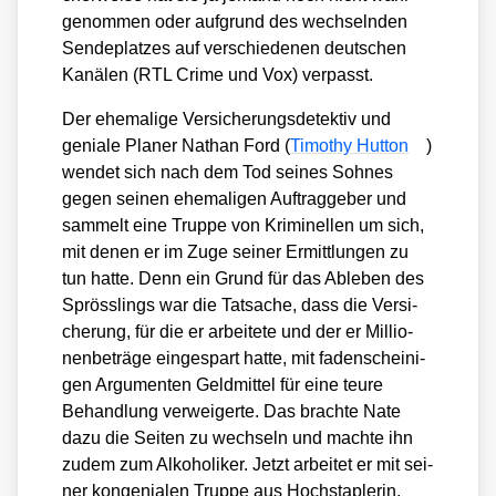
ge­nom­men oder auf­grund des wech­seln­den
Sen­de­plat­zes auf ver­schie­de­nen deut­schen
Kanä­len (RTL Crime und Vox) ver­passt.
Der ehe­ma­li­ge Ver­si­che­rungs­de­tek­tiv und
genia­le Pla­ner Nathan Ford (
Timo­thy Hut­ton
)
wen­det sich nach dem Tod sei­nes Soh­nes
gegen sei­nen ehe­ma­li­gen Auf­trag­ge­ber und
sam­melt eine Trup­pe von Kri­mi­nel­len um sich,
mit denen er im Zuge sei­ner Ermitt­lun­gen zu
tun hat­te. Denn ein Grund für das Able­ben des
Spröss­lings war die Tat­sa­che, dass die Ver­si­
che­rung, für die er arbei­te­te und der er Mil­lio­
nen­be­trä­ge ein­ge­spart hat­te, mit faden­schei­ni­
gen Argu­men­ten Geld­mit­tel für eine teu­re
Behand­lung ver­wei­ger­te. Das brach­te Nate
dazu die Sei­ten zu wech­seln und mach­te ihn
zudem zum Alko­ho­li­ker. Jetzt arbei­tet er mit sei­
ner kon­ge­nia­len Trup­pe aus Hoch­stap­le­rin,