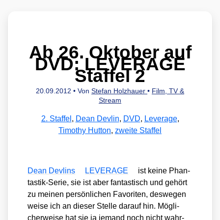
Ab 26. Oktober auf
DVD: LEVERAGE
Staffel 2
20.09.2012
• Von
Stefan Holzhauer
•
Film, TV &
Stream
2. Staffel
,
Dean Devlin
,
DVD
,
Leverage
,
Timothy Hutton
,
zweite Staffel
Dean Dev­lins
LEVERAGE
ist kei­ne Phan­
tas­tik-Serie, sie ist aber fan­tas­tisch und gehört
zu mei­nen per­sön­li­chen Favo­ri­ten, des­we­gen
wei­se ich an die­ser Stel­le dar­auf hin. Mög­li­
cher­wei­se hat sie ja jemand noch nicht wahr­