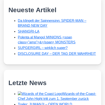
Neueste Artikel
Da klingelt der Spinnensinn: SPIDER-MAN –
BRAND NEW DAY
SHANGRI-LA
Polenta al Mango! MINIONS <span
class="amp">&</span> MONSTERS
SUPGERGIRL – wirklich super?
DISCLOSURE DAY – DER TAG DER WAHRHEIT
Letzte News
Wizards-of-the-Coast-
Chef John Hight tritt zum 1. September zurück
Trailer: JUMANJI – OPEN WORLD