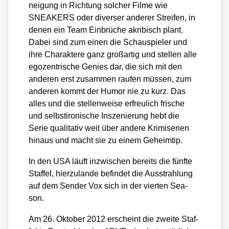
nei­gung in Rich­tung sol­cher Fil­me wie
SNEAKERS oder diver­ser ande­rer Strei­fen, in
denen ein Team Ein­brü­che akri­bisch plant.
Dabei sind zum einen die Schau­spie­ler und
ihre Cha­rak­te­re ganz groß­ar­tig und stel­len alle
ego­zen­tri­sche Genies dar, die sich mit den
ande­ren erst zusam­men rau­fen müs­sen, zum
ande­ren kommt der Humor nie zu kurz. Das
alles und die stel­len­wei­se erfreu­lich fri­sche
und selbst­iro­ni­sche Insze­nie­rung hebt die
Serie qua­li­ta­tiv weit über ande­re Kri­mi­se­ri­en
hin­aus und macht sie zu einem Geheim­tip.
In den USA läuft inzwi­schen bereits die fünf­te
Staf­fel, hier­zu­lan­de befin­det die Aus­strah­lung
auf dem Sen­der Vox sich in der vier­ten Sea­
son.
Am 26. Okto­ber 2012 erscheint die zwei­te Staf­