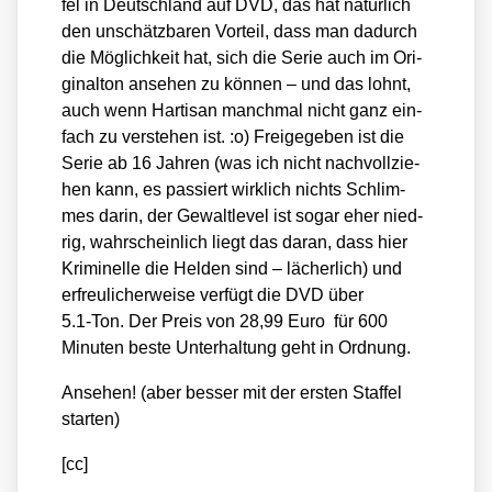
fel in Deutsch­land auf DVD, das hat natür­lich
den unschätz­ba­ren Vor­teil, dass man dadurch
die Mög­lich­keit hat, sich die Serie auch im Ori­
gi­nal­ton anse­hen zu kön­nen – und das lohnt,
auch wenn Har­ti­san manch­mal nicht ganz ein­
fach zu ver­ste­hen ist. :o) Frei­ge­ge­ben ist die
Serie ab 16 Jah­ren (was ich nicht nach­voll­zie­
hen kann, es pas­siert wirk­lich nichts Schlim­
mes dar­in, der Gewalt­le­vel ist sogar eher nied­
rig, wahr­schein­lich liegt das dar­an, dass hier
Kri­mi­nel­le die Hel­den sind – lächer­lich) und
erfreu­li­cher­wei­se ver­fügt die DVD über
5.1‑Ton. Der Preis von 28,99 Euro für 600
Minu­ten bes­te Unter­hal­tung geht in Ord­nung.
Anse­hen! (aber bes­ser mit der ers­ten Staf­fel
star­ten)
[cc]