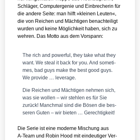
Schlä­ger, Com­pu­ter­ge­nie und Ein­bre­che­rin für
die ande­re Sei­te: man hilft »klei­nen Leu­ten«,
die von Rei­chen und Mäch­ti­gen benach­tei­ligt
wur­den und kei­ne Mög­lich­keit haben, sich zu
weh­ren. Das Mot­to aus dem Vor­spann:
The rich and powerful, they take what they
want. We ste­al it back for you. And some­ti­
mes, bad guys make the best good guys.
We pro­vi­de … levera­ge.
Die Rei­chen und Mäch­ti­gen neh­men sich,
was sie wol­len – wir steh­len es für Sie
zurück! Manch­mal sind die Bösen die bes­
se­ren Guten – wir bie­ten … Gerech­tig­keit!
Die Serie ist eine moder­ne Mischung aus
A‑Team und Robin Hood mit ein­deu­ti­ger Ver­