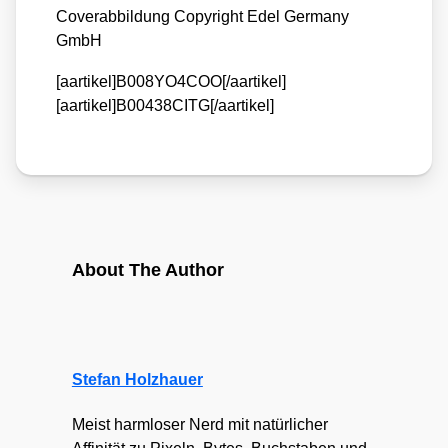
Cover­ab­bil­dung Copy­right Edel Ger­ma­ny
GmbH
[aartikel]B008YO4COO[/aartikel]
[aartikel]B00438CITG[/aartikel]
About The Author
Stefan Holzhauer
Meist harmloser Nerd mit natürlicher