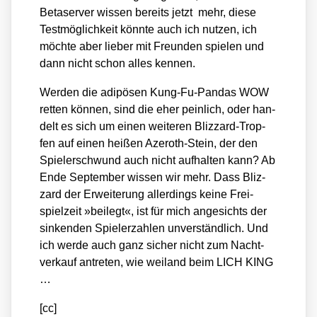
Beta­ser­ver wis­sen bereits jetzt mehr, die­se
Test­mög­lich­keit könn­te auch ich nut­zen, ich
möch­te aber lie­ber mit Freun­den spie­len und
dann nicht schon alles ken­nen.
Wer­den die adi­pö­sen Kung-Fu-Pan­das WOW
ret­ten kön­nen, sind die eher pein­lich, oder han­
delt es sich um einen wei­te­ren Bliz­zard-Trop­
fen auf einen hei­ßen Azeroth-Stein, der den
Spie­ler­schwund auch nicht auf­hal­ten kann? Ab
Ende Sep­tem­ber wis­sen wir mehr. Dass Bliz­
zard der Erwei­te­rung aller­dings kei­ne Frei­
spiel­zeit »bei­legt«, ist für mich ange­sichts der
sin­ken­den Spie­ler­zah­len unver­ständ­lich. Und
ich wer­de auch ganz sicher nicht zum Nacht­
ver­kauf antre­ten, wie wei­land beim LICH KING
…
[cc]