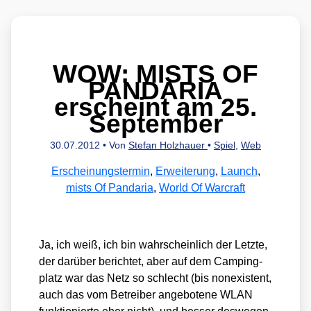
WOW: MISTS OF
PANDARIA
erscheint am 25.
September
30.07.2012
• Von
Stefan Holzhauer
•
Spiel
,
Web
Erscheinungstermin
,
Erweiterung
,
Launch
,
mists Of Pandaria
,
World Of Warcraft
Ja, ich weiß, ich bin wahr­schein­lich der Letz­te,
der dar­über berich­tet, aber auf dem Cam­ping­
platz war das Netz so schlecht (bis non­e­xis­tent,
auch das vom Betrei­ber ange­bo­te­ne WLAN