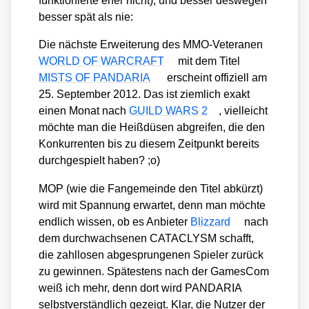
funk­tio­nier­te eher nicht), und bes­ser des­we­gen
bes­ser spät als nie:
Die nächs­te Erwei­te­rung des MMO-Vete­ra­nen
WORLD OF WARCRAFT
mit dem Titel
MISTS OF PANDARIA
erscheint offi­zi­ell am
25. Sep­tem­ber 2012. Das ist ziem­lich exakt
einen Monat nach
GUILD WARS 2
, viel­leicht
möch­te man die Heiß­dü­sen abgrei­fen, die den
Kon­kur­ren­ten bis zu die­sem Zeit­punkt bereits
durch­ge­spielt haben? ;o)
MOP (wie die Fan­ge­mein­de den Titel abkürzt)
wird mit Span­nung erwar­tet, denn man möch­te
end­lich wis­sen, ob es Anbie­ter
Bliz­zard
nach
dem durch­wach­se­nen CATACLYSM schafft,
die zahl­lo­sen abge­sprun­ge­nen Spie­ler zurück
zu gewin­nen. Spä­tes­tens nach der Games­Com
weiß ich mehr, denn dort wird PANDARIA
selbst­ver­ständ­lich gezeigt. Klar, die Nut­zer der