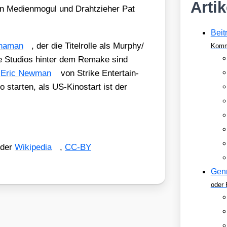
Arti
en Medi­en­mo­gul und Draht­zie­her Pat
Beit
­na­man
, der die Titel­rol­le als Murphy/​
Komm
ie Stu­di­os hin­ter dem Remake sind
d
Eric New­man
von Strike Enter­tain­
to star­ten, als US-Kino­start ist der
 der
Wiki­pe­dia
,
CC-BY
Gen
oder 