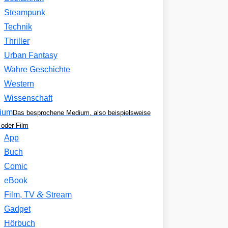
Steampunk
Technik
Thriller
Urban Fantasy
Wahre Geschichte
Western
Wissenschaft
ium
Das besprochene Medium, also beispielsweise
oder Film
App
Buch
Comic
eBook
&
Film, TV
Stream
Gadget
Hörbuch