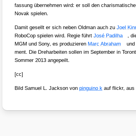
fas­sung über­neh­men wird: er soll den cha­ris­ma­ti­sch
Novak spie­len.
Damit gesellt er sich neben Old­man auch zu
Joel Kin
RoboCop spie­len wird. Regie führt
José Padil­ha
, d
MGM und Sony, es pro­du­zie­ren
Marc Abra­ham
un
ment. Die Dreh­ar­bei­ten sol­len im Sep­tem­ber in Toron­
Som­mer 2013 ange­peilt.
[cc]
Bild Samu­el L. Jack­son von
pin­gu­i­no k
auf flickr, aus