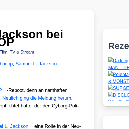
Jackson bei
OP
Reze
Film, TV & Stream
bocop
,
Samuel L. Jackson
P
-Reboot, denn an nam­haf­ten
r.
Neu­lich ging die Mel­dung her­um
,
­pflich­tet hat­te, der den Cyborg-Poli­
el L. Jack­son
eine Rol­le in der Neu­