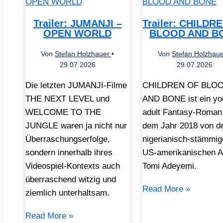
Trailer: JUMANJI –
Trailer: CHILDR
OPEN WORLD
BLOOD AND B
Von
Stefan Holzhauer
•
Von
Stefan Holzhau
29.07.2026
29.07.2026
Die letzten JUMANJI-Filme
CHILDREN OF BLO
THE NEXT LEVEL und
AND BONE ist ein yo
WELCOME TO THE
adult Fantasy-Roman
JUNGLE waren ja nicht nur
dem Jahr 2018 von d
Überraschungserfolge,
nigerianisch-stämmig
sondern innerhalb ihres
US-amerikanischen A
Videospiel-Kontexts auch
Tomi Adeyemi.
überraschend witzig und
Read More »
ziemlich unterhaltsam.
Read More »