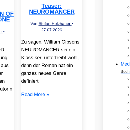
Teaser:
NEUROMANCER
EN OF
ONE
Von
Stefan Holzhauer
•
27.07.2026
er
•
Zu sagen, William Gibsons
OD
NEUROMANCER sei ein
ung
Klassiker, untertreibt wohl,
Med
 aus
denn der Roman hat ein
Buch 
er
ganzes neues Genre
en
definiert
utorin
Read More »