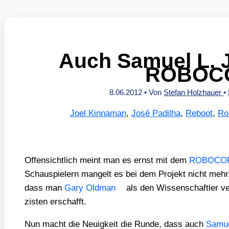
Auch Samuel L. 
ROBOC
8.06.2012
• Von
Stefan Holzhauer
•
Joel Kinnaman
,
José Padilha
,
Reboot
,
Ro
Offen­sicht­lich meint man es ernst mit dem
ROBOCO
Schau­spie­lern man­gelt es bei dem Pro­jekt nicht meh
dass man
Gary Old­man
als den Wis­sen­schaft­ler ver
zis­ten erschafft.
Nun macht die Neu­ig­keit die Run­de, dass auch
Samu­