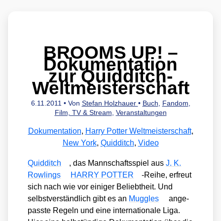
BROOMS UP! –
Dokumentation
zur Quidditch-
Weltmeisterschaft
6.11.2011
• Von
Stefan Holzhauer
•
Buch
,
Fandom
,
Film, TV & Stream
,
Veranstaltungen
Dokumentation
,
Harry Potter Weltmeisterschaft
,
New York
,
Quidditch
,
Video
Quid­ditch
, das Mann­schafts­spiel aus
J. K.
Row­lings
HARRY POTTER
-Rei­he, erfreut
sich nach wie vor eini­ger Beliebt­heit. Und
selbst­ver­ständ­lich gibt es an
Mug­gles
ange­
pass­te Regeln und eine inter­na­tio­na­le Liga.