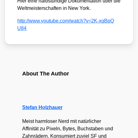
Hier eine halb­stün­di­ge Doku­men­ta­ti­on über die
Welt­meis­ter­schaf­ten in New York.
http://​www​.you​tube​.com/​w​a​t​c​h​?​v​=​2​K​-​x​g​B​p​Q​
U84
About The Author
Stefan Holzhauer
Meist harmloser Nerd mit natürlicher
Affinität zu Pixeln, Bytes, Buchstaben und
Zahnrädern. Konsumiert zuviel SF und