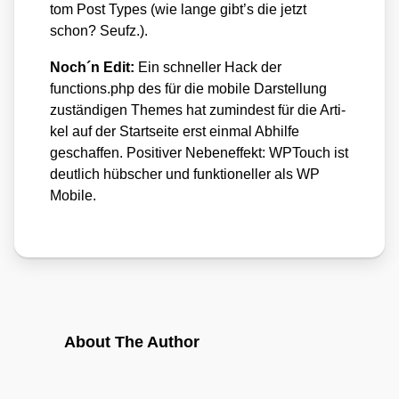
tom Post Types (wie lan­ge gibt’s die jetzt
schon? Seufz.).
Noch´n Edit:
Ein schnel­ler Hack der
functions.php des für die mobi­le Dar­stel­lung
zustän­di­gen The­mes hat zumin­dest für die Arti­
kel auf der Start­sei­te erst ein­mal Abhil­fe
geschaf­fen. Posi­ti­ver Neben­ef­fekt: WPTouch ist
deut­lich hüb­scher und funk­tio­nel­ler als WP
Mobi­le.
About The Author