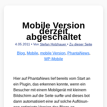
Mobile Version
derzeit
abgeschaltet
4.05.2011
• Von
Stefan Holzhauer
•
Zu dieser Seite
Blog
,
Mobile
,
mobile Version
,
PhantaNews
,
WP-Mobile
Hier auf Phan­ta­News lief bereits vom Start an
ein Plug­in, das erken­nen konn­te, wenn ein
Besu­cher mit einem Mobil­ge­rät mit klei­nem
Bild­schirm auf die Sei­te surf­te und die­ses bot
dann auto­ma­ti­siert eine auf sol­che Auf­lö­sun­