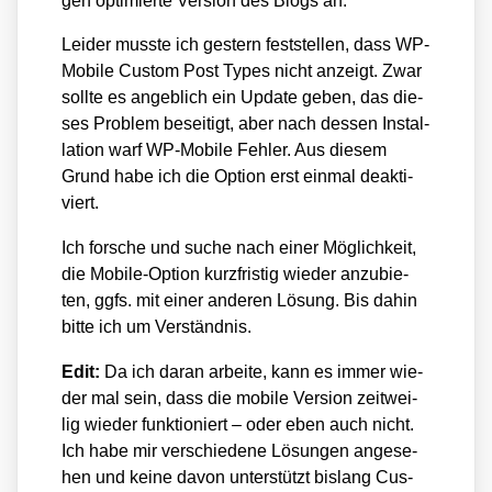
gen opti­mier­te Ver­si­on des Blogs an.
Lei­der muss­te ich ges­tern fest­stel­len, dass WP-
Mobi­le Cus­tom Post Types nicht anzeigt. Zwar
soll­te es angeb­lich ein Update geben, das die­
ses Pro­blem besei­tigt, aber nach des­sen Instal­
la­ti­on warf WP-Mobi­le Feh­ler. Aus die­sem
Grund habe ich die Opti­on erst ein­mal deak­ti­
viert.
Ich for­sche und suche nach einer Mög­lich­keit,
die Mobi­le-Opti­on kurz­fris­tig wie­der anzu­bie­
ten, ggfs. mit einer ande­ren Lösung. Bis dahin
bit­te ich um Ver­ständ­nis.
Edit:
Da ich dar­an arbei­te, kann es immer wie­
der mal sein, dass die mobi­le Ver­si­on zeit­wei­
lig wie­der funk­tio­niert – oder eben auch nicht.
Ich habe mir ver­schie­de­ne Lösun­gen ange­se­
hen und kei­ne davon unter­stützt bis­lang Cus­