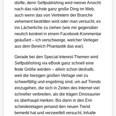
dürf­te, denn Self­pu­bli­shing wird mei­ner Ansicht
nach das nächs­te ganz gro­ße Ding im Web,
auch wenn das von Ver­tre­tern der Bran­che
vehe­ment bestrit­ten wird oder man ver­sucht, es
ins Lächer­li­che zu zie­hen (wie mir gegen­über
neu­lich kon­kret in einem Face­book-Kom­men­tar
geäu­ßert – ich ver­schwei­ge, wel­cher Ver­le­ger
aus dem Bereich Phan­tas­tik das war).
Gera­de bei den Spe­cial-Inte­rest-The­men wird
Self­pu­bli­shing via eBook ganz schnell eine
fes­te Grö­ße wer­den – allein schon des­halb,
weil die hie­si­gen gro­ßen Ver­la­ge viel zu
schwer­fäl­lig und eng­stir­nig sind, um auf Trends
ein­zu­ge­hen, die sich in Zei­ten des Inter­net viel
schnel­ler ver­brei­ten, als die trä­gen Dino­sau­ri­er
es über­haupt mer­ken. Bis dann in den Ent­
schei­de­r­eta­gen jemand den neu­en Trend
bemerkt hat und ver­zwei­felt ver­sucht, Inhal­te