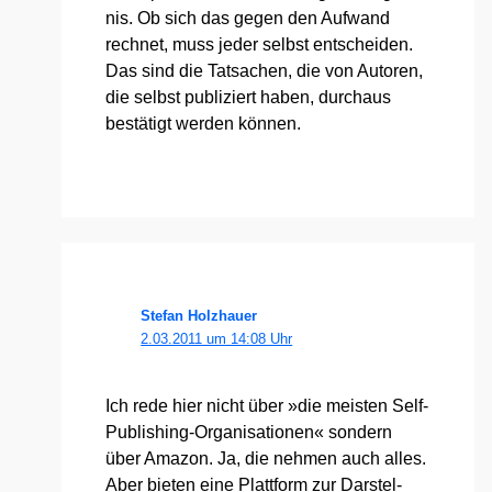
nis. Ob sich das gegen den Auf­wand
rech­net, muss jeder selbst ent­schei­den.
Das sind die Tat­sa­chen, die von Autoren,
die selbst publi­ziert haben, durch­aus
bestä­tigt wer­den kön­nen.
Stefan Holzhauer
2.03.2011 um 14:08 Uhr
Ich rede hier nicht über »die meis­ten Self-
Publi­shing-Orga­ni­sa­tio­nen« son­dern
über Ama­zon. Ja, die neh­men auch alles.
Aber bie­ten eine Platt­form zur Dar­stel­