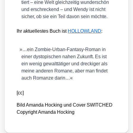
tiert – eine Welt gleich­zei­tig wun­der­schön
und erschre­ckend – und Wen­dy ist nicht
sicher, ob sie ein Teil davon sein möch­te.
Ihr aktu­el­les­tes Buch ist
HOLLOWLAND
:
»
…ein Zom­bie-Urban-Fan­ta­sy-Roman in
einer dys­to­pi­schen nahen Zukunft. Es ist
ein wenig gewalt­tä­ti­ger und dre­cki­ger als
mei­ne ande­ren Roma­ne, aber man fin­det
auch Roman­ze dar­in…«
[cc]
Bild Aman­da Hocking und Cover SWITCHED
Copy­right Aman­da Hocking