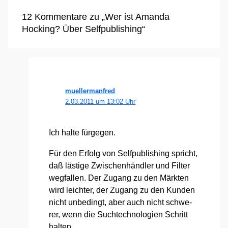
12 Kommentare zu „Wer ist Amanda
Hocking? Über Selfpublishing“
muellermanfred
2.03.2011 um 13:02 Uhr
Ich hal­te für­ge­gen.
Für den Erfolg von Self­pu­bli­shing spricht,
daß läs­ti­ge Zwi­schen­händ­ler und Fil­ter
weg­fal­len. Der Zugang zu den Märk­ten
wird leich­ter, der Zugang zu den Kun­den
nicht unbe­dingt, aber auch nicht schwe­
rer, wenn die Such­tech­no­lo­gien Schritt
hal­ten.