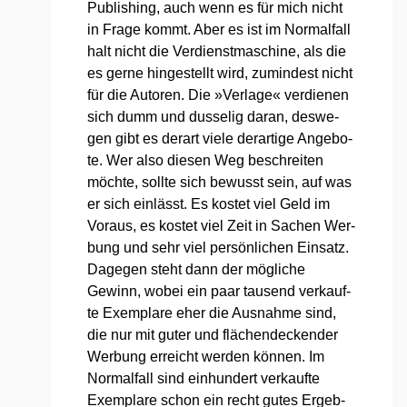
Publi­shing, auch wenn es für mich nicht
in Fra­ge kommt. Aber es ist im Nor­mal­fall
halt nicht die Ver­dienst­ma­schi­ne, als die
es ger­ne hin­ge­stellt wird, zumin­dest nicht
für die Autoren. Die »Ver­la­ge« ver­die­nen
sich dumm und dus­se­lig dar­an, des­we­
gen gibt es der­art vie­le der­ar­ti­ge Ange­bo­
te. Wer also die­sen Weg beschrei­ten
möch­te, soll­te sich bewusst sein, auf was
er sich ein­lässt. Es kos­tet viel Geld im
Vor­aus, es kos­tet viel Zeit in Sachen Wer­
bung und sehr viel per­sön­li­chen Ein­satz.
Dage­gen steht dann der mög­li­che
Gewinn, wobei ein paar tau­send ver­kauf­
te Exem­pla­re eher die Aus­nah­me sind,
die nur mit guter und flä­chen­de­cken­der
Wer­bung erreicht wer­den kön­nen. Im
Nor­mal­fall sind ein­hun­dert ver­kauf­te
Exem­pla­re schon ein recht gutes Ergeb­