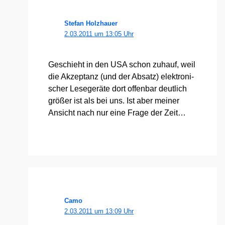
Stefan Holzhauer
2.03.2011 um 13:05 Uhr
Geschieht in den USA schon zuhauf, weil
die Akzep­tanz (und der Absatz) elek­tro­ni­
scher Lese­ge­rä­te dort offen­bar deut­lich
grö­ßer ist als bei uns. Ist aber mei­ner
Ansicht nach nur eine Fra­ge der Zeit…
Camo
2.03.2011 um 13:09 Uhr