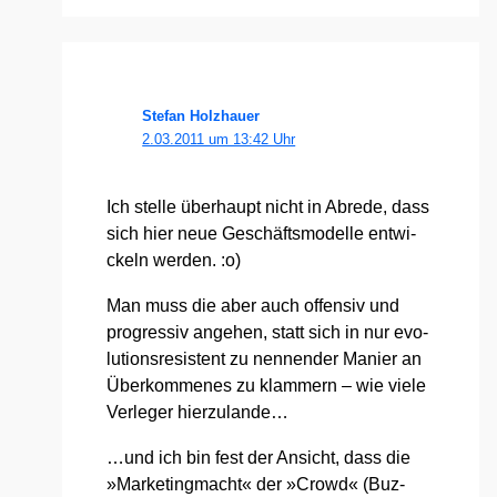
Stefan Holzhauer
2.03.2011 um 13:42 Uhr
Ich stel­le über­haupt nicht in Abre­de, dass
sich hier neue Geschäfts­mo­del­le ent­wi­
ckeln wer­den. :o)
Man muss die aber auch offen­siv und
pro­gres­siv ange­hen, statt sich in nur evo­
lu­ti­ons­re­sis­tent zu nen­nen­der Manier an
Über­kom­me­nes zu klam­mern – wie vie­le
Ver­le­ger hier­zu­lan­de…
…und ich bin fest der Ansicht, dass die
»Mar­ke­ting­macht« der »Crowd« (Buz­