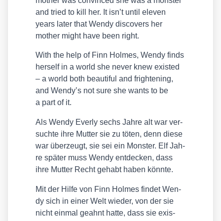
mother was con­vin­ced she was a mons­ter
and tried to kill her. It isn’t until ele­ven
years later that Wen­dy dis­co­vers her
mother might have been right.
With the help of Finn Hol­mes, Wen­dy finds
hers­elf in a world she never knew exis­ted
– a world both beau­tiful and frigh­tening,
and Wendy’s not sure she wants to be
a part of it.
Als Wen­dy Ever­ly sechs Jah­re alt war ver­
such­te ihre Mut­ter sie zu töten, denn die­se
war über­zeugt, sie sei ein Mons­ter. Elf Jah­
re spä­ter muss Wen­dy ent­de­cken, dass
ihre Mut­ter Recht gehabt haben könn­te.
Mit der Hil­fe von Finn Hol­mes fin­det Wen­
dy sich in einer Welt wie­der, von der sie
nicht ein­mal geahnt hat­te, dass sie exis­