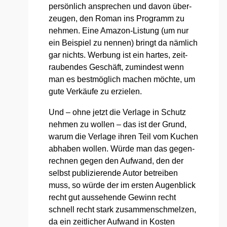
per­sön­lich anspre­chen und davon über­
zeu­gen, den Roman ins Pro­gramm zu
neh­men. Eine Ama­zon-Lis­tung (um nur
ein Bei­spiel zu nen­nen) bringt da näm­lich
gar nichts. Wer­bung ist ein har­tes, zeit­
rau­ben­des Geschäft, zumin­dest wenn
man es best­mög­lich machen möch­te, um
gute Ver­käu­fe zu erzie­len.
Und – ohne jetzt die Ver­la­ge in Schutz
neh­men zu wol­len – das ist der Grund,
war­um die Ver­la­ge ihren Teil vom Kuchen
abha­ben wol­len. Wür­de man das gegen­
rech­nen gegen den Auf­wand, den der
selbst publi­zie­ren­de Autor betrei­ben
muss, so wür­de der im ers­ten Augen­blick
recht gut aus­se­hen­de Gewinn recht
schnell recht stark zusam­men­schmel­zen,
da ein zeit­li­cher Auf­wand in Kos­ten