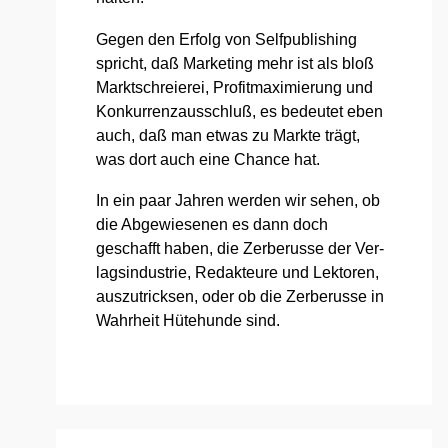
Gegen den Erfolg von Self­pu­bli­shing
spricht, daß Mar­ke­ting mehr ist als bloß
Markt­schreie­rei, Pro­fit­ma­xi­mie­rung und
Kon­kur­renz­aus­schluß, es bedeu­tet eben
auch, daß man etwas zu Mark­te trägt,
was dort auch eine Chan­ce hat.
In ein paar Jah­ren wer­den wir sehen, ob
die Abge­wie­se­nen es dann doch
geschafft haben, die Zer­be­rus­se der Ver­
lags­in­dus­trie, Redak­teu­re und Lek­to­ren,
aus­zu­trick­sen, oder ob die Zer­be­rus­se in
Wahr­heit Hüte­hun­de sind.