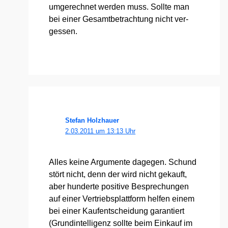
umge­rech­net wer­den muss. Soll­te man
bei einer Gesamt­be­trach­tung nicht ver­
ges­sen.
Stefan Holzhauer
2.03.2011 um 13:13 Uhr
Alles kei­ne Argu­men­te dage­gen. Schund
stört nicht, denn der wird nicht gekauft,
aber hun­der­te posi­ti­ve Bespre­chun­gen
auf einer Ver­triebs­platt­form hel­fen einem
bei einer Kauf­ent­schei­dung garan­tiert
(Grund­in­tel­li­genz soll­te beim Ein­kauf im