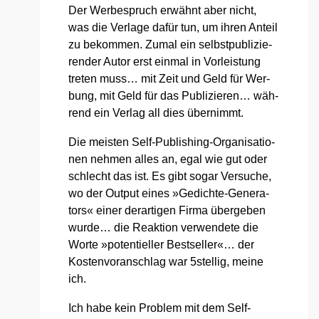
Der Wer­be­spruch erwähnt aber nicht,
was die Ver­la­ge dafür tun, um ihren Anteil
zu bekom­men. Zumal ein selbst­pu­bli­zie­
ren­der Autor erst ein­mal in Vor­leis­tung
tre­ten muss… mit Zeit und Geld für Wer­
bung, mit Geld für das Publi­zie­ren… wäh­
rend ein Ver­lag all dies über­nimmt.
Die meis­ten Self-Publi­shing-Orga­ni­sa­tio­
nen neh­men alles an, egal wie gut oder
schlecht das ist. Es gibt sogar Ver­su­che,
wo der Out­put eines »Gedich­te-Gene­ra­
tors« einer der­ar­ti­gen Fir­ma über­ge­ben
wur­de… die Reak­ti­on ver­wen­de­te die
Wor­te »poten­ti­el­ler Best­sel­ler«… der
Kos­ten­vor­anschlag war 5stellig, mei­ne
ich.
Ich habe kein Pro­blem mit dem Self-