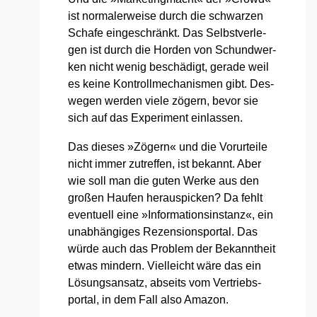
ist nor­ma­ler­wei­se durch die schwar­zen
Scha­fe ein­ge­schränkt. Das Selbst­ver­le­
gen ist durch die Hor­den von Schund­wer­
ken nicht wenig beschä­digt, gera­de weil
es kei­ne Kon­troll­me­cha­nis­men gibt. Des­
we­gen wer­den vie­le zögern, bevor sie
sich auf das Expe­ri­ment ein­las­sen.
Das die­ses »Zögern« und die Vor­ur­tei­le
nicht immer zutref­fen, ist bekannt. Aber
wie soll man die guten Wer­ke aus den
gro­ßen Hau­fen her­aus­pi­cken? Da fehlt
even­tu­ell eine »Infor­ma­ti­ons­in­stanz«, ein
unab­hän­gi­ges Rezen­si­ons­por­tal. Das
wür­de auch das Pro­blem der Bekannt­heit
etwas min­dern. Viel­leicht wäre das ein
Lösungs­an­satz, abseits vom Ver­triebs­
por­tal, in dem Fall also Ama­zon.