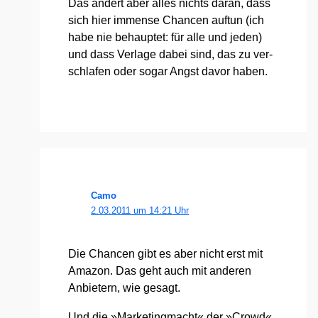
Das ändert aber alles nichts dar­an, dass
sich hier immense Chan­cen auf­tun (ich
habe nie behaup­tet: für alle und jeden)
und dass Ver­la­ge dabei sind, das zu ver­
schla­fen oder sogar Angst davor haben.
Camo
2.03.2011 um 14:21 Uhr
Die Chan­cen gibt es aber nicht erst mit
Ama­zon. Das geht auch mit ande­ren
Anbie­tern, wie gesagt.
Und die »Mar­ke­ting­macht« der »Crowd«