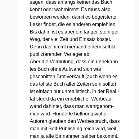
sagen, dass anfangs kei­ner das Buch
kennt oder wahr­nimmt. Es muss also
bewor­ben wer­den, damit es begeis­ter­te
Leser fin­det, die es ande­ren emp­feh­len.
Bis dahin ist es aber ein lan­ger, stei­ni­ger
Weg, der viel Zeit und Ein­satz kos­tet.
Denn das nimmt nie­mand einem selbst­
pu­bli­zie­ren­den Ver­le­ger ab.
Aber die Ver­mu­tung, dass ein unbe­kann­
tes Buch ohne Auf­wand sich wie
geschnit­ten Brot ver­kauft (auch wenn es
das tolls­te Buch aller Zei­ten sein soll­te)
ist ein­fach nur unrea­lis­tisch. In der Rea­li­
tät steckt da ein erheb­li­cher Wer­be­auf­
wand dahin­ter, dass man wahr­ge­nom­
men wird. Hun­der­te hoff­nungs­vol­ler
Autoren glau­ben den Wer­be­spruch, dass
man mit Self-Publi­shing reich wird, weil
man ja alle Ein­nah­men sel­ber bekommt.