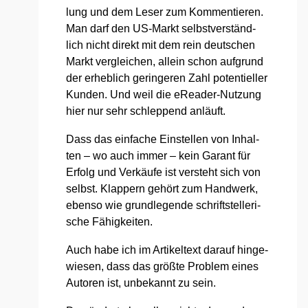
lung und dem Leser zum Kom­men­tie­ren.
Man darf den US-Markt selbst­ver­ständ­
lich nicht direkt mit dem rein deut­schen
Markt ver­glei­chen, allein schon auf­grund
der erheb­lich gerin­ge­ren Zahl poten­ti­el­ler
Kun­den. Und weil die eRea­der-Nut­zung
hier nur sehr schlep­pend anläuft.
Dass das ein­fa­che Ein­stel­len von Inhal­
ten – wo auch immer – kein Garant für
Erfolg und Ver­käu­fe ist ver­steht sich von
selbst. Klap­pern gehört zum Hand­werk,
eben­so wie grund­le­gen­de schrift­stel­le­ri­
sche Fähig­kei­ten.
Auch habe ich im Arti­kel­text dar­auf hin­ge­
wie­sen, dass das größ­te Pro­blem eines
Autoren ist, unbe­kannt zu sein.