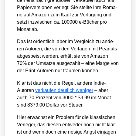
den erst nach gran­dio­sen Ver­käu­fen auch als
Papier­ver­sio­nen ver­legt. Sie stell­te ihre Roma­
ne auf Ama­zon zum Kauf zur Ver­fü­gung und
setzt inzwi­schen ca. 100000 e‑Bücher pro
Monat ab.
Das ist ordent­lich, aber im Ver­gleich zu ande­
ren Autoren, die von den Ver­la­gen mit Pea­nuts
abge­speist wer­den, erhält sie von Ama­zon
70% der Umsät­ze aus­ge­zahlt – eine Mar­ge von
der Print-Autoren nur träu­men kön­nen.
Klar ist das nicht die Regel, ande­re Indie-
Autoren
ver­kau­fen deut­lich weni­ger
– aber
auch 70 Pro­zent von 3000 * $3,99 im Monat
sind 8379,00 Dol­lar vor Steu­er.
Hier erwächst ein Pro­blem für die klas­si­schen
Ver­le­ger, das die­sen ent­we­der noch nicht klar
ist und wenn doch eine rie­si­ge Angst ein­ja­gen