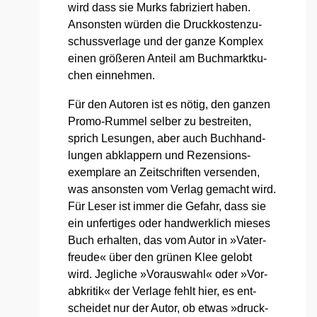
wird dass sie Murks fabri­ziert haben.
Ansons­ten wür­den die Druck­kos­ten­zu­
schuss­ver­la­ge und der gan­ze Kom­plex
einen grö­ße­ren Anteil am Buch­markt­ku­
chen ein­neh­men.
Für den Autoren ist es nötig, den gan­zen
Pro­mo-Rum­mel sel­ber zu bestrei­ten,
sprich Lesun­gen, aber auch Buch­hand­
lun­gen abklap­pern und Rezen­si­ons­
exem­pla­re an Zeit­schrif­ten ver­sen­den,
was ansons­ten vom Ver­lag gemacht wird.
Für Leser ist immer die Gefahr, dass sie
ein unfer­ti­ges oder hand­werk­lich mie­ses
Buch erhal­ten, das vom Autor in »Vater­
freu­de« über den grü­nen Klee gelobt
wird. Jeg­li­che »Vor­auswahl« oder »Vor­
ab­kri­tik« der Ver­la­ge fehlt hier, es ent­
schei­det nur der Autor, ob etwas »druck­