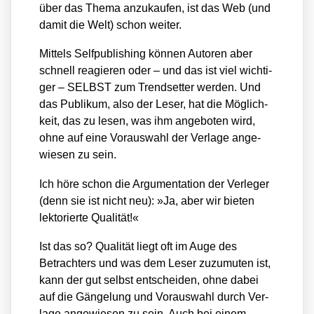
über das The­ma anzu­kau­fen, ist das Web (und
damit die Welt) schon wei­ter.
Mit­tels Self­pu­bli­shing kön­nen Autoren aber
schnell reagie­ren oder – und das ist viel wich­ti­
ger – SELBST zum Trend­set­ter wer­den. Und
das Publi­kum, also der Leser, hat die Mög­lich­
keit, das zu lesen, was ihm ange­bo­ten wird,
ohne auf eine Vor­auswahl der Ver­la­ge ange­
wie­sen zu sein.
Ich höre schon die Argu­men­ta­ti­on der Ver­le­ger
(denn sie ist nicht neu): »Ja, aber wir bie­ten
lek­to­rier­te Qua­li­tät!«
Ist das so? Qua­li­tät liegt oft im Auge des
Betrach­ters und was dem Leser zuzu­mu­ten ist,
kann der gut selbst ent­schei­den, ohne dabei
auf die Gän­ge­lung und Vor­auswahl durch Ver­
la­ge ange­wie­sen zu sein. Auch bei einem