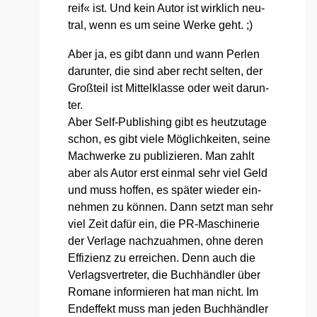
reif« ist. Und kein Autor ist wirk­lich neu­
tral, wenn es um sei­ne Wer­ke geht. ;)
Aber ja, es gibt dann und wann Per­len
dar­un­ter, die sind aber recht sel­ten, der
Groß­teil ist Mit­tel­klas­se oder weit dar­un­
ter.
Aber Self-Publi­shing gibt es heut­zu­ta­ge
schon, es gibt vie­le Mög­lich­kei­ten, sei­ne
Mach­wer­ke zu publi­zie­ren. Man zahlt
aber als Autor erst ein­mal sehr viel Geld
und muss hof­fen, es spä­ter wie­der ein­
neh­men zu kön­nen. Dann setzt man sehr
viel Zeit dafür ein, die PR-Maschi­ne­rie
der Ver­la­ge nach­zu­ah­men, ohne deren
Effi­zi­enz zu errei­chen. Denn auch die
Ver­lags­ver­tre­ter, die Buch­händ­ler über
Roma­ne infor­mie­ren hat man nicht. Im
End­ef­fekt muss man jeden Buch­händ­ler