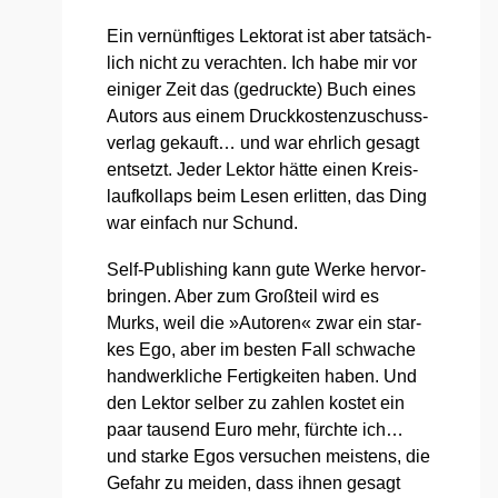
Ein ver­nünf­ti­ges Lek­to­rat ist aber tat­säch­
lich nicht zu ver­ach­ten. Ich habe mir vor
eini­ger Zeit das (gedruck­te) Buch eines
Autors aus einem Druck­kos­ten­zu­schuss­
ver­lag gekauft… und war ehr­lich gesagt
ent­setzt. Jeder Lek­tor hät­te einen Kreis­
lauf­kol­laps beim Lesen erlit­ten, das Ding
war ein­fach nur Schund.
Self-Publi­shing kann gute Wer­ke her­vor­
brin­gen. Aber zum Groß­teil wird es
Murks, weil die »Autoren« zwar ein star­
kes Ego, aber im bes­ten Fall schwa­che
hand­werk­li­che Fer­tig­kei­ten haben. Und
den Lek­tor sel­ber zu zah­len kos­tet ein
paar tau­send Euro mehr, fürch­te ich…
und star­ke Egos ver­su­chen meis­tens, die
Gefahr zu mei­den, dass ihnen gesagt