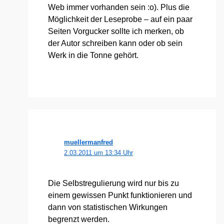
Web immer vor­han­den sein :o). Plus die
Mög­lich­keit der Lese­pro­be – auf ein paar
Sei­ten Vor­gu­cker soll­te ich mer­ken, ob
der Autor schrei­ben kann oder ob sein
Werk in die Ton­ne gehört.
muellermanfred
2.03.2011 um 13:34 Uhr
Die Selbst­re­gu­lie­rung wird nur bis zu
einem gewis­sen Punkt funk­tio­nie­ren und
dann von sta­tis­ti­schen Wir­kun­gen
begrenzt wer­den.