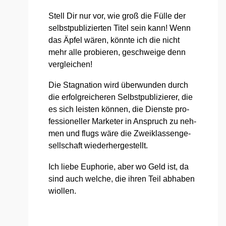
Stell Dir nur vor, wie groß die Fül­le der
selbst­pu­bli­zier­ten Titel sein kann! Wenn
das Äpfel wären, könn­te ich die nicht
mehr alle pro­bie­ren, geschwei­ge denn
ver­glei­chen!
Die Sta­gna­ti­on wird über­wun­den durch
die erfolg­rei­che­ren Selbst­pu­bli­zie­rer, die
es sich leis­ten kön­nen, die Diens­te pro­
fes­sio­nel­ler Mar­keter in Anspruch zu neh­
men und flugs wäre die Zwei­klas­sen­ge­
sell­schaft wie­der­her­ge­stellt.
Ich lie­be Eupho­rie, aber wo Geld ist, da
sind auch wel­che, die ihren Teil abha­ben
wiol­len.