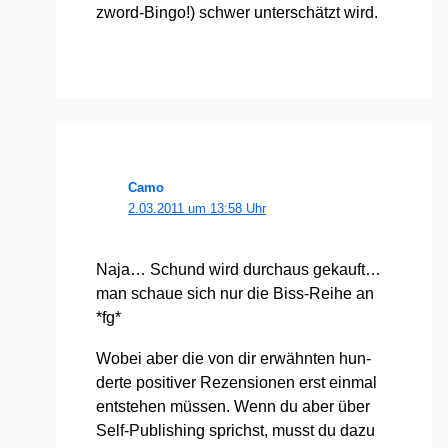
zword-Bin­go!) schwer unter­schätzt wird.
Camo
2.03.2011 um 13:58 Uhr
Naja… Schund wird durch­aus gekauft…
man schaue sich nur die Biss-Rei­he an
*fg*
Wobei aber die von dir erwähn­ten hun­
der­te posi­ti­ver Rezen­sio­nen erst ein­mal
ent­ste­hen müs­sen. Wenn du aber über
Self-Publi­shing sprichst, musst du dazu