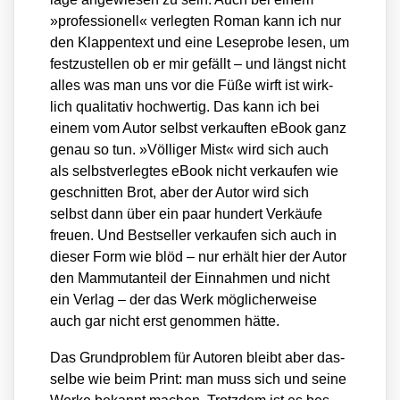
»pro­fes­sio­nell« ver­leg­ten Roman kann ich nur
den Klap­pen­text und eine Lese­pro­be lesen, um
fest­zu­stel­len ob er mir gefällt – und längst nicht
alles was man uns vor die Füße wirft ist wirk­
lich qua­li­ta­tiv hoch­wer­tig. Das kann ich bei
einem vom Autor selbst ver­kauf­ten eBook ganz
genau so tun. »Völ­li­ger Mist« wird sich auch
als selbst­ver­leg­tes eBook nicht ver­kau­fen wie
geschnit­ten Brot, aber der Autor wird sich
selbst dann über ein paar hun­dert Ver­käu­fe
freu­en. Und Best­sel­ler ver­kau­fen sich auch in
die­ser Form wie blöd – nur erhält hier der Autor
den Mam­mut­an­teil der Ein­nah­men und nicht
ein Ver­lag – der das Werk mög­li­cher­wei­se
auch gar nicht erst genom­men hät­te.
Das Grund­pro­blem für Autoren bleibt aber das­
sel­be wie beim Print: man muss sich und sei­ne