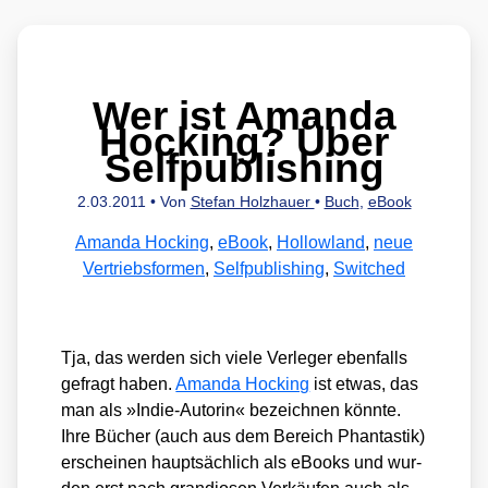
Wer ist Amanda
Hocking? Über
Selfpublishing
2.03.2011
• Von
Stefan Holzhauer
•
Buch
,
eBook
Amanda Hocking
,
eBook
,
Hollowland
,
neue
Vertriebsformen
,
Selfpublishing
,
Switched
Tja, das wer­den sich vie­le Ver­le­ger eben­falls
gefragt haben.
Aman­da Hocking
ist etwas, das
man als »Indie-Autorin« bezeich­nen könn­te.
Ihre Bücher (auch aus dem Bereich Phan­tas­tik)
erschei­nen haupt­säch­lich als eBooks und wur­