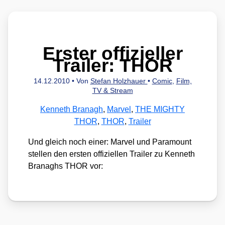
Erster offizieller
Trailer: THOR
14.12.2010
• Von
Stefan Holzhauer
•
Comic
,
Film,
TV & Stream
Kenneth Branagh
,
Marvel
,
THE MIGHTY
THOR
,
THOR
,
Trailer
Und gleich noch einer: Mar­vel und Para­mount
stel­len den ers­ten offi­zi­el­len Trai­ler zu Ken­neth
Bra­naghs THOR vor: