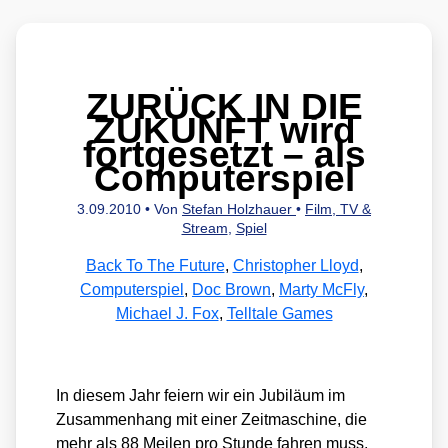
ZURÜCK IN DIE
ZUKUNFT wird
fortgesetzt – als
Computerspiel
3.09.2010
• Von
Stefan Holzhauer
•
Film, TV &
Stream
,
Spiel
Back To The Future
,
Christopher Lloyd
,
Computerspiel
,
Doc Brown
,
Marty McFly
,
Michael J. Fox
,
Telltale Games
In die­sem Jahr fei­ern wir ein Jubi­lä­um im
Zusam­men­hang mit einer Zeit­ma­schi­ne, die
mehr als 88 Mei­len pro Stun­de fah­ren muss,