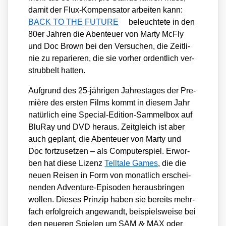
damit der Flux-Kom­pen­sa­tor arbei­ten kann:
BACK TO THE FUTURE
beleuch­te­te in den
80er Jah­ren die Aben­teu­er von Mar­ty McFly
und Doc Brown bei den Ver­su­chen, die Zeit­li­
nie zu repa­rie­ren, die sie vor­her ordent­lich ver­
strub­belt hat­ten.
Auf­grund des 25-jäh­ri­gen Jah­res­ta­ges der Pre­
miè­re des ers­ten Films kommt in die­sem Jahr
natür­lich eine Spe­cial-Edi­ti­on-Sam­mel­box auf
Blu­Ray und DVD her­aus. Zeit­gleich ist aber
auch geplant, die Aben­teu­er von Mar­ty und
Doc fort­zu­set­zen – als Com­pu­ter­spiel. Erwor­
ben hat die­se Lizenz
Tell­ta­le Games
, die die
neu­en Rei­sen in Form von monat­lich erschei­
nen­den Adven­ture-Epi­so­den her­aus­brin­gen
wol­len. Die­ses Prin­zip haben sie bereits mehr­
fach erfolg­reich ange­wandt, bei­spiels­wei­se bei
&
den neue­ren Spie­len um SAM
MAX oder