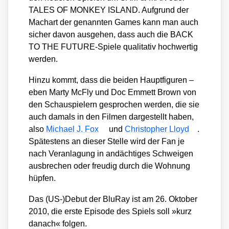
TALES OF MONKEY ISLAND. Auf­grund der
Mach­art der genann­ten Games kann man auch
sicher davon aus­ge­hen, dass auch die BACK
TO THE FUTURE-Spie­le qua­li­ta­tiv hoch­wer­tig
wer­den.
Hin­zu kommt, dass die bei­den Haupt­fi­gu­ren –
eben Mar­ty McFly und Doc Emmett Brown von
den Schau­spie­lern gespro­chen wer­den, die sie
auch damals in den Fil­men dar­ge­stellt haben,
also
Micha­el J. Fox
und
Chris­to­pher Lloyd
.
Spä­tes­tens an die­ser Stel­le wird der Fan je
nach Ver­an­la­gung in andäch­ti­ges Schwei­gen
aus­bre­chen oder freu­dig durch die Woh­nung
hüp­fen.
Das (US-)Debut der Blu­Ray ist am 26. Okto­ber
2010, die ers­te Epi­so­de des Spiels soll »kurz
danach« fol­gen.