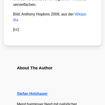
ver­viel­fa­chen.
Bild: Antho­ny Hop­kins 2009, aus der
Wiki­pe­
dia
[cc]
About The Author
Stefan Holzhauer
Meist harmloser Nerd mit natürlicher