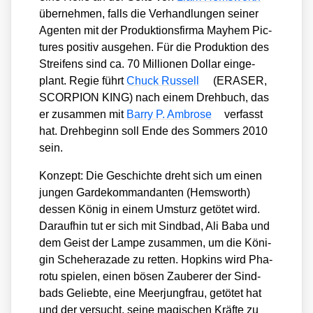
über­neh­men, falls die Ver­hand­lun­gen sei­ner
Agen­ten mit der Pro­duk­ti­ons­fir­ma May­hem Pic­
tures posi­tiv aus­ge­hen. Für die Pro­duk­ti­on des
Strei­fens sind ca. 70 Mil­lio­nen Dol­lar ein­ge­
plant. Regie führt
Chuck Rus­sell
(ERASER,
SCORPION KING) nach einem Dreh­buch, das
er zusam­men mit
Bar­ry P. Ambro­se
ver­fasst
hat. Dreh­be­ginn soll Ende des Som­mers 2010
sein.
Kon­zept: Die Geschich­te dreht sich um einen
jun­gen Gar­de­kom­man­dan­ten (Hems­worth)
des­sen König in einem Umsturz getö­tet wird.
Dar­auf­hin tut er sich mit Sind­bad, Ali Baba und
dem Geist der Lam­pe zusam­men, um die Köni­
gin Sche­he­ra­za­de zu ret­ten. Hop­kins wird Pha­
ro­tu spie­len, einen bösen Zau­be­rer der Sind­
bads Gelieb­te, eine Meer­jung­frau, getö­tet hat
und der ver­sucht, sei­ne magi­schen Kräf­te zu