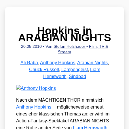
Hopkins in
ARABIAN NIGHTS
20.05.2010
• Von
Stefan Holzhauer
•
Film, TV &
Stream
Ali Baba
,
Anthony Hopkins
,
Arabian Nights
,
Chuck Russell
,
Lampengeist
,
Liam
Hemsworth
,
Sindbad
Nach dem MÄCHTIGEN THOR nimmt sich
Antho­ny Hop­kins
mög­li­cher­wei­se erneut
eines eher klas­si­schen The­mas an: er wird im
Action-Fan­ta­sy-Spek­ta­kel ARABIAN NIGHTS
eine Rol­le an der Sei­te von
Liam Hems­worth