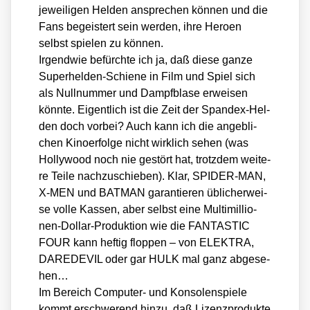
jewei­li­gen Hel­den anspre­chen kön­nen und die
Fans begeis­tert sein wer­den, ihre Hero­en
selbst spie­len zu kön­nen.
Irgend­wie befürch­te ich ja, daß die­se gan­ze
Super­hel­den-Schie­ne in Film und Spiel sich
als Null­num­mer und Dampf­bla­se erwei­sen
könn­te. Eigent­lich ist die Zeit der Span­d­ex-Hel­
den doch vor­bei? Auch kann ich die angeb­li­
chen Kino­er­fol­ge nicht wirk­lich sehen (was
Hol­ly­wood noch nie gestört hat, trotz­dem wei­te­
re Tei­le nach­zu­schie­ben). Klar, SPIDER-MAN,
X‑MEN und BATMAN garan­tie­ren übli­cher­wei­
se vol­le Kas­sen, aber selbst eine Mul­ti­mil­lio­
nen-Dol­lar-Pro­duk­ti­on wie die FANTASTIC
FOUR kann hef­tig flop­pen – von ELEKTRA,
DAREDEVIL oder gar HULK mal ganz abge­se­
hen…
Im Bereich Com­pu­ter- und Kon­so­len­spie­le
kommt erschwe­rend hin­zu, daß Lizenz­pro­duk­te