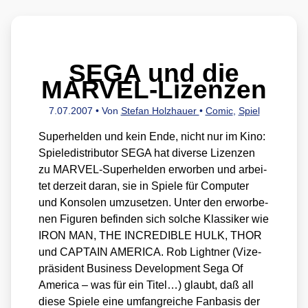
SEGA und die
MARVEL-Lizenzen
7.07.2007
• Von
Stefan Holzhauer
•
Comic
,
Spiel
Super­hel­den und kein Ende, nicht nur im Kino:
Spie­l­e­dis­tri­bu­tor SEGA hat diver­se Lizen­zen
zu MAR­VEL-Super­hel­den erwor­ben und arbei­
tet der­zeit dar­an, sie in Spie­le für Com­pu­ter
und Kon­so­len umzu­set­zen. Unter den erwor­be­
nen Figu­ren befin­den sich sol­che Klas­si­ker wie
IRON MAN, THE INCREDIBLE HULK, THOR
und CAPTAIN AMERICA. Rob Light­ner (Vize­
prä­si­dent Busi­ness Deve­lo­p­ment Sega Of
Ame­ri­ca – was für ein Titel…) glaubt, daß all
die­se Spie­le eine umfang­rei­che Fan­ba­sis der