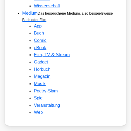
Wissenschaft
Medium
Das besprochene Medium, also beispielsweise
Buch oder Film
App
Buch
Comic
eBook
&
Film, TV
Stream
Gadget
Hörbuch
Magazin
Musik
Poetry-Slam
Spiel
Veranstaltung
Web