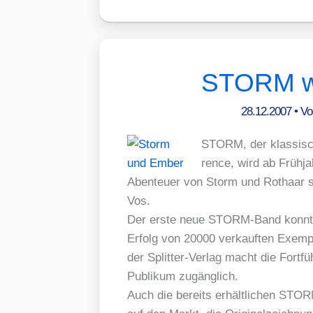
STORM wi
28.12.2007
• V
STORM, der klas­si­s
rence, wird ab Früh­j
Aben­teu­er von Storm und Rot­haar
Vos.
Der ers­te neue STORM-Band konn­te i
Erfolg von 20000 ver­kauf­ten Exem­p
der Split­ter-Ver­lag macht die Fort­
Publi­kum zugäng­lich.
Auch die bereits erhält­li­chen STO