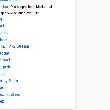
edium
Das besprochene Medium, also
ispielsweise Buch oder Film
pp
uch
omic
Book
&
ilm, TV
Stream
adget
örbuch
agazin
usik
oetry-Slam
iel
eranstaltung
eb