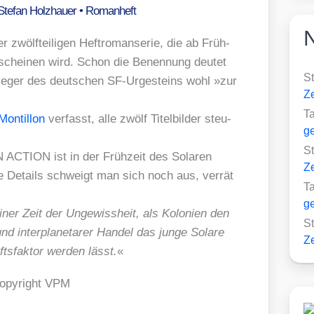
Stefan Holzhauer
•
Romanheft
r zwölf­tei­li­gen Heft­ro­man­se­rie, die ab Früh­
chei­nen wird. Schon die Benen­nung deu­tet
S
ble­ger des deut­schen SF-Urge­steins wohl »zur
Ze
T
Mon­til­lon
ver­fasst, alle zwölf Titel­bil­der steu­
ge
S
TION ist in der Früh­zeit des Sola­ren
Ze
e­re Details schweigt man sich noch aus, ver­rät
T
ge
r Zeit der Unge­wiss­heit, als Kolo­nien den
S
und inter­pla­ne­ta­rer Han­del das jun­ge Sola­re
Ze
ts­fak­tor wer­den lässt.
«
py­right VPM