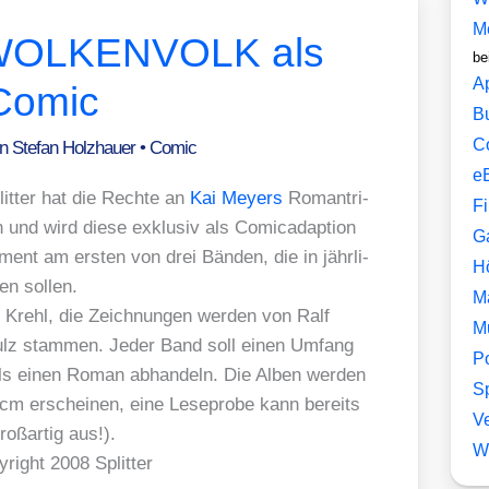
M
 WOLKENVOLK als
be
A
Comic
B
C
on
Stefan Holzhauer
•
Comic
e
lit­ter hat die Rech­te an
Kai Mey­ers
Roman­tri­
F
 wird die­se exklu­siv als Comic­ad­ap­ti­on
G
oment am ers­ten von drei Bän­den, die in jähr­li­
H
 sol­len.
M
n Krehl, die Zeich­nun­gen wer­den von Ralf
M
hulz stam­men. Jeder Band soll einen Umfang
P
ls einen Roman abhan­deln. Die Alben wer­den
Sp
 cm erschei­nen, eine Lese­pro­be kann bereits
V
oß­ar­tig aus!).
W
ht 2008 Split­ter