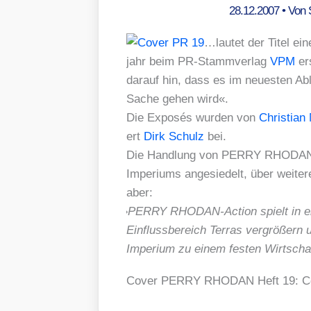
28.12.2007
• Von
…lau­tet der Titel eine
jahr beim PR-Stamm­ver­lag
VPM
ers
dar­auf hin, dass es im neu­es­ten A
Sache gehen wird«.
Die Expo­sés wur­den von
Chris­ti­an 
ert
Dirk Schulz
bei.
Die Hand­lung von PERRY RHODAN AC
Impe­ri­ums ange­sie­delt, über wei­t
aber:
»
PERRY RHO­DAN-Action spielt in eine
Ein­fluss­be­reich Ter­ras ver­grö­ßern 
Impe­ri­um zu einem fes­ten Wirt­schaf
Cover PERRY RHODAN Heft 19: Co