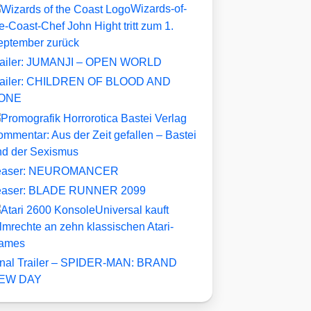
Wizards-of-
e-Coast-Chef John Hight tritt zum 1.
eptember zurück
railer: JUMANJI – OPEN WORLD
railer: CHILDREN OF BLOOD AND
ONE
mmentar: Aus der Zeit gefallen – Bastei
nd der Sexismus
easer: NEUROMANCER
easer: BLADE RUNNER 2099
Universal kauft
lmrechte an zehn klassischen Atari-
ames
inal Trailer – SPIDER-MAN: BRAND
EW DAY