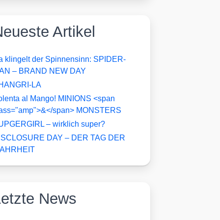
eueste Artikel
a klingelt der Spinnensinn: SPIDER-
AN – BRAND NEW DAY
HANGRI-LA
olenta al Mango! MINIONS <span
lass="amp">&</span> MONSTERS
UPGERGIRL – wirklich super?
ISCLOSURE DAY – DER TAG DER
AHRHEIT
Letzte News