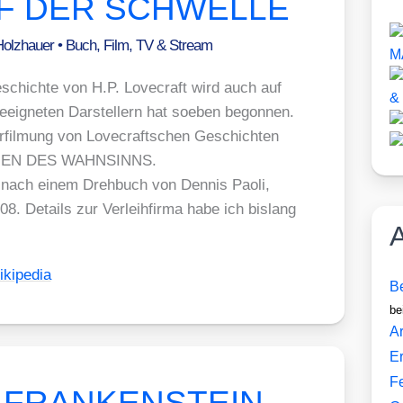
UF DER SCHWELLE
Holzhauer
•
Buch
,
Film, TV & Stream
schich­te von H.P. Love­craft wird auch auf
eeig­ne­ten Dar­stel­lern hat soeben begon­nen.
er­fil­mung von Love­craft­schen Geschich­ten
ERGEN DES WAHNSINNS.
 nach einem Dreh­buch von Den­nis Pao­li,
08. Details zur Ver­leih­fir­ma habe ich bis­lang
A
ki­pe­dia
Be
be
Ar
E
F
nd FRANKENSTEIN