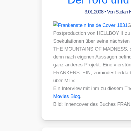
3.01.2008
• Von
Stefan 
G
Post­pro­duc­tion von HELLBOY II zu 
Spe­ku­la­tio­nen über sei­ne nächs­t
THE MOUNTAINS OF MADNESS, sie­he 
denn nach eige­nen Aus­sa­gen befin­det
ganz ande­res Pro­jekt: Eine vier­stün
FRANKENSTEIN, zumin­dest erklär­te
über MTV.
Ein Inter­view mit ihm zu die­sem T
Movies Blog
.
Bild: Innen­co­ver des Buches FR