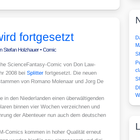
N
rd fortgesetzt
D
M
on
Stefan Holzhauer
•
Comic
S
P
che Sci­ence­Fan­ta­sy-Comic von Don Law­
c
ahr 2008 bei
Split­ter
fort­ge­setzt. Die neu­en
S
 stam­men von Roma­no Molen­aar und Jorg De
D
W
n den Nie­der­lan­den einen über­wäl­ti­gen­den
la­ren bin­nen vier Wochen ver­zeich­nen und
füh­rung der Aben­teu­er nun auch dem deut­schen
RM-Comics kom­men in hoher Qua­li­tät erneut