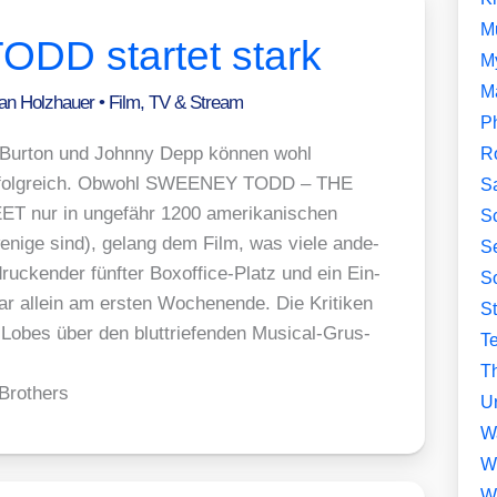
M
D startet stark
M
M
fan Holzhauer
•
Film, TV & Stream
P
Bur­ton und John­ny Depp kön­nen wohl
R
 erfolg­reich. Obwohl SWEENEY TODD – THE
S
 in unge­fähr 1200 ame­ri­ka­ni­schen
Sc
ni­ge sind), gelang dem Film, was vie­le ande­
Se
dru­cken­der fünf­ter Boxof­fice-Platz und ein Ein­
So
­lar allein am ers­ten Wochen­en­de. Die Kri­ti­ken
S
 Lobes über den blut­trie­fen­den Musi­cal-Grus­
T
Th
Brot­hers
U
W
W
W