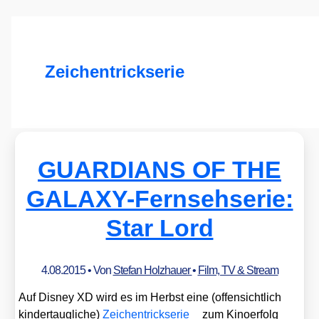
Zeichentrickserie
GUARDIANS OF THE
GALAXY-Fernsehserie:
Star Lord
4.08.2015
• Von
Stefan Holzhauer
•
Film, TV & Stream
Auf Dis­ney XD wird es im Herbst eine (offen­sicht­lich
kin­der­taug­li­che)
Zei­chen­trick­se­rie
zum Kino­er­folg