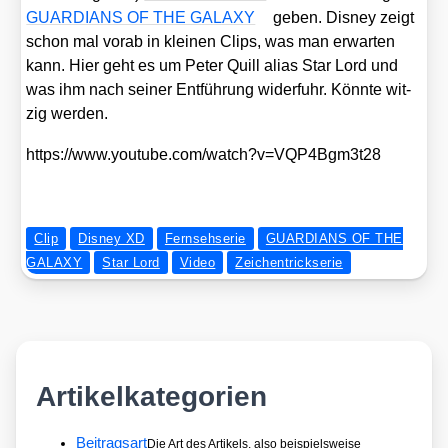
GUARDIANS OF THE GALAXY
geben. Dis­ney zeigt
schon mal vor­ab in klei­nen Clips, was man erwar­ten
kann. Hier geht es um Peter Quill ali­as Star Lord und
was ihm nach sei­ner Ent­füh­rung wider­fuhr. Könn­te wit­
zig wer­den.
https://​www​.you​tube​.com/​w​a​t​c​h​?​v​=​V​Q​P​4​B​g​m​3​t28
Clip
Disney XD
Fernsehserie
GUARDIANS OF THE
GALAXY
Star Lord
Video
Zeichentrickserie
Artikelkategorien
Beitragsart
Die Art des Artikels, also beispielsweise