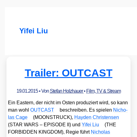
Yifei Liu
Trailer: OUTCAST
19.01.2015
• Von
Stefan Holzhauer
•
Film, TV & Stream
Ein Eas­tern, der nicht im Osten pro­du­ziert wird, so kann
man wohl
OUTCAST
beschrei­ben. Es spie­len
Nicho­
las Cage
(MOONSTRUCK),
Hay­den Chris­ten­sen
(STAR WARS – EPISODE II) und
Yifei Liu
(THE
FORBIDDEN KINGDOM), Regie führt
Nicho­las