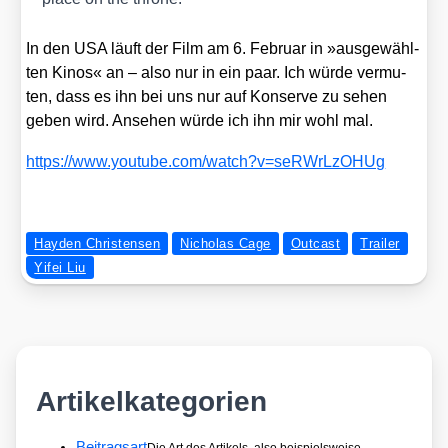
In den USA läuft der Film am 6. Febru­ar in »aus­ge­wähl­
ten Kinos« an – also nur in ein paar. Ich wür­de ver­mu­
ten, dass es ihn bei uns nur auf Kon­ser­ve zu sehen
geben wird. Anse­hen wür­de ich ihn mir wohl mal.
https://​www​.you​tube​.com/​w​a​t​c​h​?​v​=​s​e​R​W​r​L​z​O​HUg
Hayden Christensen
Nicholas Cage
Outcast
Trailer
Yifei Liu
Artikelkategorien
Beitragsart