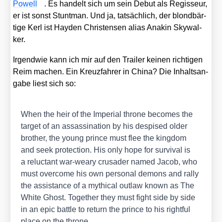
Powell
. Es han­delt sich um sein Debut als Regis­seur,
er ist sonst Stunt­man. Und ja, tat­säch­lich, der blond­bär­
ti­ge Kerl ist Hay­den Chris­ten­sen ali­as Ana­kin Sky­wal­
ker.
Irgend­wie kann ich mir auf den Trai­ler kei­nen rich­ti­gen
Reim machen. Ein Kreuz­fah­rer in Chi­na? Die Inhalts­an­
ga­be liest sich so:
When the heir of the Impe­ri­al thro­ne beco­mes the
tar­get of an ass­as­si­na­ti­on by his des­pi­sed older
brot­her, the young prin­ce must flee the king­dom
and seek pro­tec­tion. His only hope for sur­vi­val is
a reluc­tant war-wea­ry cru­sader named Jacob, who
must over­co­me his own per­so­nal demons and ral­ly
the assis­tance of a mythi­cal out­law known as The
White Ghost. Tog­e­ther they must fight side by side
in an epic batt­le to return the prin­ce to his rightful
place on the thro­ne.