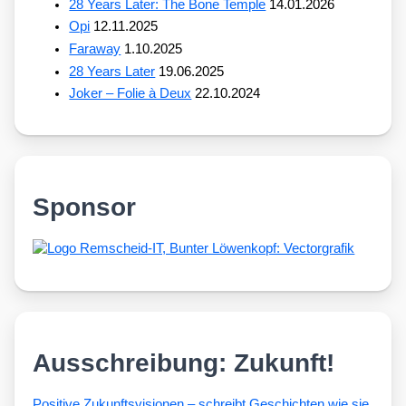
28 Years Later: The Bone Temple
14.01.2026
Opi
12.11.2025
Faraway
1.10.2025
28 Years Later
19.06.2025
Joker – Folie à Deux
22.10.2024
Sponsor
Ausschreibung: Zukunft!
Posi­ti­ve Zukunfts­vi­sio­nen – schreibt Geschich­ten wie sie